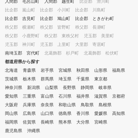
入間郡 毛呂山町
入間郡 越生町
比企郡 滑川町
比企郡 嵐山町
比企郡 小川町
比企郡 川島町
比企郡 吉見町
比企郡 鳩山町
比企郡 ときがわ町
秩父郡 横瀬町
秩父郡 皆野町
秩父郡 長瀞町
秩父郡 小鹿野町
秩父郡 東秩父村
児玉郡 美里町
児玉郡 神川町
児玉郡 上里町
大里郡 寄居町
南埼玉郡 宮代町
北葛飾郡 杉戸町
北葛飾郡 松伏町
都道府県から探す
北海道
青森県
岩手県
宮城県
秋田県
山形県
福島県
茨城県
栃木県
群馬県
埼玉県
千葉県
東京都
神奈川県
新潟県
山梨県
長野県
静岡県
岐阜県
愛知県
三重県
富山県
石川県
福井県
滋賀県
京都府
大阪府
兵庫県
奈良県
和歌山県
鳥取県
島根県
岡山県
広島県
山口県
徳島県
香川県
愛媛県
高知県
福岡県
佐賀県
長崎県
熊本県
大分県
宮崎県
鹿児島県
沖縄県