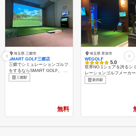
埼玉県 三郷市
埼玉県 草加市
SMART GOLF三郷店
WEGOLF
5.0
三郷でシミュレーションゴルフ
世界NO.1シェアを誇るシ
をするならSMART GOLF。 三
レーションゴルフメーカー
郷店は２ルームの個室空間で集
三郷駅
GOLFZON」を全打席に
新田駅
中してゴルフ練習をしていただ
たからこそできる正確なデ
けます。 60分間のパーソナル
分析でより精度の高いゴル
レッスンも行っているので日々
ッスンを可能にしました。 
のお悩み解決やスキルアップを
分間のマンツーマンレッス
していただける環境をご用意し
無料
受け放題で受講していただ
ています。
す。 初心者の方からシン
さんまで皆様のゴルフライ
サポートいたします！