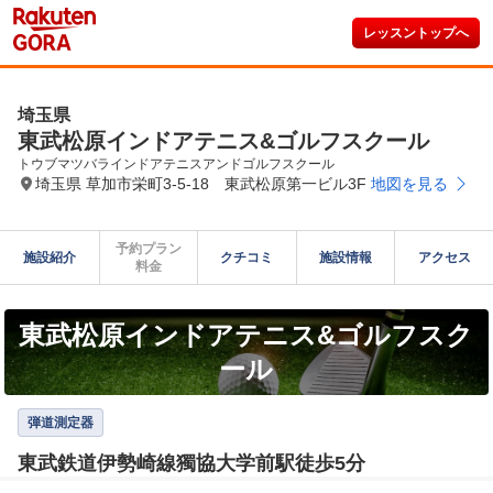
レッスントップへ
埼玉県
東武松原インドアテニス&ゴルフスクール
トウブマツバラインドアテニスアンドゴルフスクール
埼玉県 草加市栄町3-5-18 東武松原第一ビル3F
地図を見る
予約プラン

施設紹介
クチコミ
施設情報
アクセス
料金
東武松原インドアテニス&ゴルフスク
ール
弾道測定器
東武鉄道伊勢崎線獨協大学前駅徒歩5分