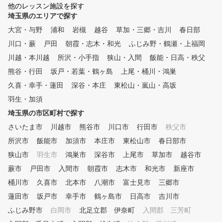
他のレッスン施設を探す
埼玉県のエリアで探す
大宮・与野
浦和
岩槻
越谷
草加・三郷・吉川
春日部
川口・蕨
戸田
朝霞・志木・和光
ふじみ野・鶴瀬・上福岡
川越・本川越
所沢・小手指
狭山・入間
飯能・日高・秩父
熊谷・行田
坂戸・若葉・鶴ヶ島
上尾・桶川・鴻巣
久喜・幸手・蓮田
深谷・本庄
東松山・嵐山・高坂
羽生・加須
埼玉県の市区町村で探す
さいたま市
川越市
熊谷市
川口市
行田市
秩父市
所沢市
飯能市
加須市
本庄市
東松山市
春日部市
狭山市
羽生市
鴻巣市
深谷市
上尾市
草加市
越谷市
蕨市
戸田市
入間市
朝霞市
志木市
和光市
新座市
桶川市
久喜市
北本市
八潮市
富士見市
三郷市
蓮田市
坂戸市
幸手市
鶴ヶ島市
日高市
吉川市
ふじみ野市
白岡市
北足立郡 伊奈町
入間郡 三芳町