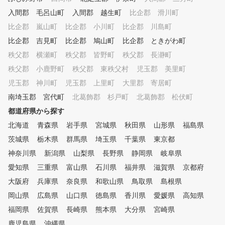
入間郡 毛呂山町
入間郡 越生町
比企郡 滑川町
比企郡 嵐山町
比企郡 小川町
比企郡 川島町
比企郡 吉見町
比企郡 鳩山町
比企郡 ときがわ町
秩父郡 横瀬町
秩父郡 皆野町
秩父郡 長瀞町
秩父郡 小鹿野町
秩父郡 東秩父村
児玉郡 美里町
児玉郡 神川町
児玉郡 上里町
大里郡 寄居町
南埼玉郡 宮代町
北葛飾郡 杉戸町
北葛飾郡 松伏町
都道府県から探す
北海道
青森県
岩手県
宮城県
秋田県
山形県
福島県
茨城県
栃木県
群馬県
埼玉県
千葉県
東京都
神奈川県
新潟県
山梨県
長野県
静岡県
岐阜県
愛知県
三重県
富山県
石川県
福井県
滋賀県
京都府
大阪府
兵庫県
奈良県
和歌山県
鳥取県
島根県
岡山県
広島県
山口県
徳島県
香川県
愛媛県
高知県
福岡県
佐賀県
長崎県
熊本県
大分県
宮崎県
鹿児島県
沖縄県