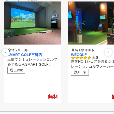
埼玉県 三郷市
埼玉県 草加市
SMART GOLF三郷店
WEGOLF
5.0
三郷でシミュレーションゴルフ
世界NO.1シェアを誇るシ
をするならSMART GOLF。 三
レーションゴルフメーカー
郷店は２ルームの個室空間で集
三郷駅
GOLFZON」を全打席に
新田駅
中してゴルフ練習をしていただ
たからこそできる正確なデ
けます。 60分間のパーソナル
分析でより精度の高いゴル
レッスンも行っているので日々
ッスンを可能にしました。 
のお悩み解決やスキルアップを
分間のマンツーマンレッス
していただける環境をご用意し
無料
受け放題で受講していただ
ています。
す。 初心者の方からシン
さんまで皆様のゴルフライ
サポートいたします！