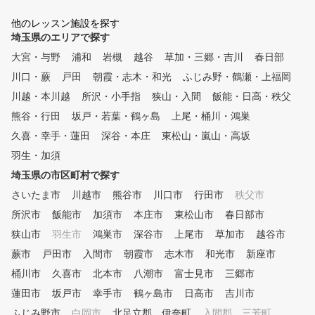
他のレッスン施設を探す
埼玉県のエリアで探す
大宮・与野
浦和
岩槻
越谷
草加・三郷・吉川
春日部
川口・蕨
戸田
朝霞・志木・和光
ふじみ野・鶴瀬・上福岡
川越・本川越
所沢・小手指
狭山・入間
飯能・日高・秩父
熊谷・行田
坂戸・若葉・鶴ヶ島
上尾・桶川・鴻巣
久喜・幸手・蓮田
深谷・本庄
東松山・嵐山・高坂
羽生・加須
埼玉県の市区町村で探す
さいたま市
川越市
熊谷市
川口市
行田市
秩父市
所沢市
飯能市
加須市
本庄市
東松山市
春日部市
狭山市
羽生市
鴻巣市
深谷市
上尾市
草加市
越谷市
蕨市
戸田市
入間市
朝霞市
志木市
和光市
新座市
桶川市
久喜市
北本市
八潮市
富士見市
三郷市
蓮田市
坂戸市
幸手市
鶴ヶ島市
日高市
吉川市
ふじみ野市
白岡市
北足立郡 伊奈町
入間郡 三芳町