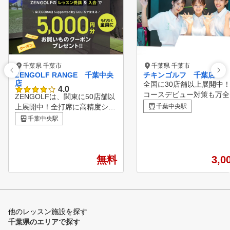
千葉県 千葉市
千葉県 千葉市
ZENGOLF RANGE 千葉中央
チキンゴルフ 千葉店
店
全国に30店舗以上展開中！
4.0
コースデビュー対策も万全
ZENGOLFは、関東に50店舗以
新のシミュレーションマシ
上展開中！全打席に高精度シミ
千葉中央駅
チキンゴルフにお通い頂い
ュレーターを完備したレッスン
千葉中央駅
る会員様の約半数は、クラ
受け放題・レンジ使い放題の定
握ったことのない！といっ
額制インドアゴルフスクール・
心者の状態でご来店くださ
練習場です。 専属プロのゴル
おります。 お客様の目標
フレッスンが、毎日いつでも何
無料
3,0
悩みに合わせてクラブの握
度でも受けられて、短期間での
から正しいフォーム、コー
スコアアップを目指すことがで
ビューに必要なラウンドマ
きます。 ①全打席に高性能シ
まで ご希望の内容でレッ
ミュレーター設置 高精度シミ
を行い、楽しくゴルフを続
ュレーターにより、フェードや
他のレッスン施設を探す
れるサポートをさせていた
ドローなどの球筋を忠実に再現
千葉県のエリアで探す
ます！ インドアゴルフで天候