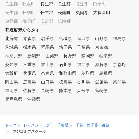
長生郡 睦沢町
デル 外部資格を有する専属プ
長生郡 長生村
長生郡 白子町
ロのレッスンを、毎日、何度で
長生郡 長柄町
長生郡 長南町
夷隅郡 大多喜町
も受けられます。また打席も使
夷隅郡 御宿町
安房郡 鋸南町
い放題なので、一人で練習した
い時にはシミュレーションを使
都道府県から探す
って、効率よく練習できます。
北海道
青森県
岩手県
宮城県
秋田県
山形県
福島県
お客様のご予定にあわせて、ご
茨城県
利用ください。 ④ゴルフ初心
栃木県
群馬県
埼玉県
千葉県
東京都
者から上級者まで楽しめる練習
神奈川県
新潟県
山梨県
長野県
静岡県
岐阜県
モード 同じシチュエーション
愛知県
三重県
富山県
石川県
福井県
滋賀県
京都府
で繰り返しショット練習したり
、ゲーム感覚でティーショット
大阪府
兵庫県
奈良県
和歌山県
鳥取県
島根県
やアプローチの練習を楽しんだ
岡山県
広島県
山口県
徳島県
香川県
愛媛県
高知県
り、実際のコースをリアルに再
福岡県
現したコースでラウンドしたり
佐賀県
長崎県
熊本県
大分県
宮崎県
、数多くの練習モードがありま
鹿児島県
沖縄県
すので、そのときの気分にあわ
せて、飽きずに練習していただ
けます。
トップ
レッスントップ
千葉県
千葉・西千葉・都賀
フジゴルフスクール