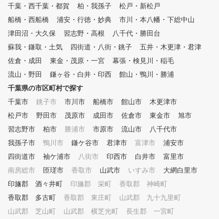
。ショット改善に必要な項目が
千葉・西千葉・都賀
柏・我孫子
松戸・新松戸
を気にせず、いつでも練習
数値化され、ゴルフの現状と課
最新のシミュレーションマ
船橋・西船橋
題が「見える化」されます。ま
浦安・行徳・妙典
市川・本八幡・下総中山
で、実際にコースをまわる
た、毎回自動的に2方向からス
津田沼・大久保
習志野・高根
八千代・勝田台
近い感覚で練習できるから
イング撮影しており、スロー再
蘇我・鎌取・土気
四街道・八街・銚子
ースデビュー対策も万全で
五井・木更津・君津
生や一時停止などで自分のフォ
周りを気にせず自分のゴル
ームを客観的かつ詳細に確認す
佐倉・成田
東金・茂原・一宮
幕張・検見川・稲毛
集中できる環境で上達でき
ることができます。 ②シミュ
流山・野田
鎌ヶ谷・白井・印西
館山・鴨川・勝浦
。 パーソナルレッスンで、フ
レーターを活用した専属プロに
ォームをしっかりチェック
千葉県の市区町村で探す
よるレッスン シミュレーター
がら指導させて頂きます。
により「見える化」されたデー
千葉市
銚子市
市川市
船橋市
館山市
木更津市
題やお悩み解決に向けて、
タをもとに、外部資格を有する
松戸市
野田市
茂原市
成田市
佐倉市
なく二人三脚で歩めるよう
東金市
旭市
専属プロがレッスンをおこない
導を心掛けています。 道具や
ます。会員様に目標をお聞きし
習志野市
柏市
勝浦市
市原市
流山市
八千代市
ウェアの無料貸し出しも行
、シミュレーターの映像や数値
我孫子市
鴨川市
鎌ケ谷市
君津市
富津市
浦安市
いますので、休日だけでな
データを確認しながら、会員様
仕事帰りにも安心して通う
四街道市
にわかりやすくレッスンします
袖ケ浦市
八街市
印西市
白井市
富里市
ができます。 コースデビュー
。会員様一人一人のレッスン内
南房総市
匝瑳市
香取市
山武市
いすみ市
大網白里市
しなくても、チキンゴルフ
容をカルテで共有しており、前
印旛郡 酒々井町
印旛郡 栄町
香取郡 神崎町
なた専用のゴルフラウンジ
回の復習や今後の課題など、継
て頂けると嬉しいです！
続してレッスンを受けていただ
香取郡 多古町
香取郡 東庄町
山武郡 九十九里町
けます。 ③レッスン受け放題
山武郡 芝山町
山武郡 横芝光町
長生郡 一宮町
、レンジ使い放題のサブスクモ