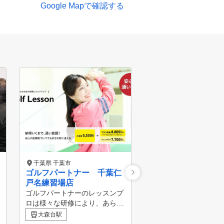
Google Mapで確認する
千葉県 千葉市
千葉県 千葉市
ゴルフパートナー 千葉仁
ジャパンゴルフスク
4.0
戸名練習場店
JGSゴルフスクール6
ゴルフパートナーのレッスンプ
★全打席に弾道測定シ
ロは様々な研修により、あらゆ
トップトレーサー）を
千葉駅
る方面から生徒様の上達をサポ
大森台駅
分の球筋を細かくチェ
ートしています！ ビギナーか