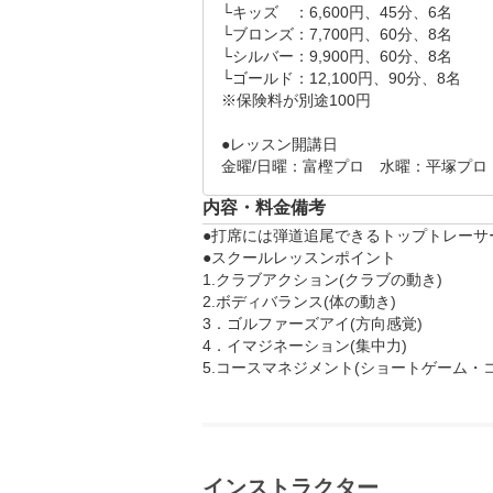
└キッズ　：6,600円、45分、6名

└ブロンズ：7,700円、60分、8名

└シルバー：9,900円、60分、8名

└ゴールド：12,100円、90分、8名

※保険料が別途100円

●レッスン開講日

金曜/日曜：富樫プロ　水曜：平塚プロ
内容・料金備考
●打席には弾道追尾できるトップトレーサ
●スクールレッスンポイント

1.クラブアクション(クラブの動き)

2.ボディバランス(体の動き)

3．ゴルファーズアイ(方向感覚)

4．イマジネーション(集中力)

5.コースマネジメント(ショートゲーム・
インストラクター