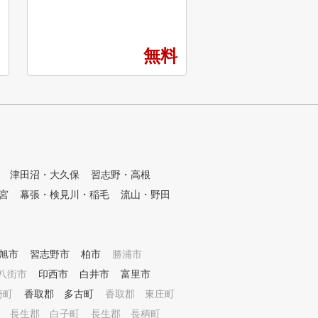
ます。 ★完全予約制な
らベテランまで、全てのゴルフ
打席が開くのを待つこ
ァーを支える独自のメソッド ■
まった時間に練習でき
POINT１ 診断・カルテ作成
★一般打席から見えな
無料
2
弾道測定器・シミュレーターを
なので、他人の目を気
用いて、現状把握を行う事で、
中できます。 ★月に一
あなたに必要な練習方法を導き
は天然芝の上で練習で
出します。 ■POINT２ スイン
★スクール在籍中は、
グレッスン 弊社のレッスンプ
時の料金が最安値のメ
ロは最新のスイング理論を元に
金となります。 ★レス
、お客様のスイングに合った最
で使えるコーヒーチケ
適のスイング理論をご提案する
打ち放題チケットもプ
ことで上達をサポートします。
津田沼・大久保
習志野・高根
!!
■POINT３ クラブフィッティ
宮
幕張・検見川・稲毛
流山・野田
ング 現在のクラブが合ってい
るか、レッスンプロがチェック
いたします。また、次のステッ
プに向けて使うべきクラブも合
旭市
習志野市
わせてご提案いたします。 ■P
柏市
勝浦市
OINT４ 筋力・柔軟性 ゴルフ
八街市
印西市
白井市
富里市
に必要な筋力は他のスポーツと
崎町
香取郡 多古町
香取郡 東庄町
異なって限られています。ご自
宅でも簡単にできるトレーニン
長生郡 白子町
長生郡 長柄町