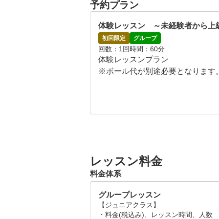
予約プラン
体験レッスン　～未経験者から上
初回限定
グループ
回数
1回
時間
60分
体験レッスンプラン

※ボール代が別途必要となります。 
こんな方におすすめ！

「スコアに伸び悩んでいる方」

「ゴルフ未経験、初心者で不安」

「100切りを目指したい」

「ゴルフ仲間を増やしたい」

「もう一度基本からやり直したい方
レッスン料金
料金体系
グループレッスン
【ジュニアクラス】

・料金(税込み)、レッスン時間、人数
