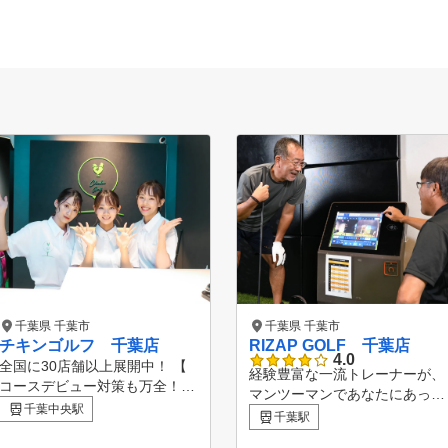
千葉県 千葉市
千葉県 千葉市
チキンゴルフ 千葉店
RIZAP GOLF 千葉店
4.0
全国に30店舗以上展開中！ 【
経験豊富な一流トレーナーが、
コースデビュー対策も万全！最
マンツーマンであなたにあった
新のシミュレーションマシン】
千葉中央駅
特別な指導をいたします。 一
千葉駅
チキンゴルフにお通い頂いてい
人ひとりに合わせて徹底的に作
る会員様の約半数は、クラブを