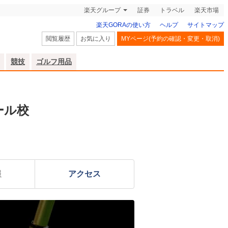
楽天グループ
証券
トラベル
楽天市場
楽天GORAの使い方
ヘルプ
サイトマップ
閲覧履歴
お気に入り
MYページ(予約の確認・変更・取消)
競技
ゴルフ用品
ール校
報
アクセス