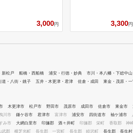
り込まれた専用プログラムに沿
握ったことのない！といった初
って、レッスンごとに上達を感
心者の状態でご来店くださって
じ、満足行くレッスンをご提供
おります。 お客様の目標やお
いたします。 ラウンド時・練
3,000
3,300
悩みに合わせてクラブの握り方
円
円
習時も徹底的に寄り添い、結果
から正しいフォーム、コースデ
にコミットします。 ▶RIZAP
ビューに必要なラウンドマナー
GOLF会員になると、今話題の
まで ご希望の内容でレッスン
コンビニジム「chocoZAP(チョ
を行い、楽しくゴルフを続けら
コザップ)無料利用可能」の特
れるサポートをさせていただき
典付き ぜひゴルフに必要な体
ます！ インドアゴルフで天候
づくりも行い、スコアアップを
を気にせず、いつでも練習でき
ともに目指しましょう!
最新のシミュレーションマシン
・新松戸
船橋・西船橋
浦安・行徳・妙典
市川・本八幡・下総中山
で、実際にコースをまわるのに
街道・八街・銚子
五井・木更津・君津
佐倉・成田
東金・茂原・一
近い感覚で練習できるから、コ
ースデビュー対策も万全です。
周りを気にせず自分のゴルフに
集中できる環境で上達できます
市
。 パーソナルレッスンで、フ
木更津市
松戸市
野田市
茂原市
成田市
佐倉市
東金市
ォームをしっかりチェックしな
鴨川市
鎌ケ谷市
君津市
富津市
浦安市
四街道市
袖ケ浦市
がら指導させて頂きます。 課
すみ市
大網白里市
印旛郡 酒々井町
印旛郡 栄町
香取郡 神
題やお悩み解決に向けて、無理
なく二人三脚で歩めるような指
山武郡 横芝光町
長生郡 一宮町
長生郡 睦沢町
長生郡 長生村