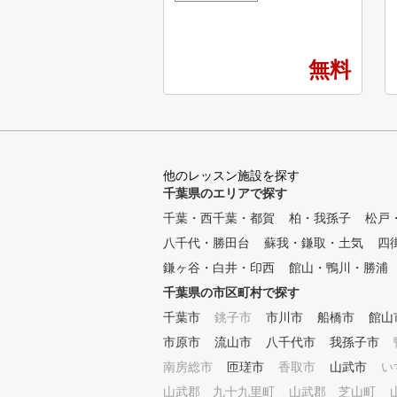
受け放題・レンジ使い放題の定
額制インドアゴルフスクール・
練習場です。 専属プロのゴル
フレッスンが、毎日いつでも何
無料
度でも受けられて、短期間での
スコアアップを目指すことがで
きます。 ①全打席に高性能シ
ミュレーター設置 高精度シミ
ュレーターにより、フェードや
ドローなどの球筋を忠実に再現
他のレッスン施設を探す
。ショット改善に必要な項目が
千葉県のエリアで探す
数値化され、ゴルフの現状と課
千葉・西千葉・都賀
題が「見える化」されます。ま
柏・我孫子
松戸
た、毎回自動的に2方向からス
八千代・勝田台
蘇我・鎌取・土気
四
イング撮影しており、スロー再
鎌ヶ谷・白井・印西
館山・鴨川・勝浦
生や一時停止などで自分のフォ
ームを客観的かつ詳細に確認す
千葉県の市区町村で探す
ることができます。 ②シミュ
千葉市
銚子市
市川市
船橋市
館山
レーターを活用した専属プロに
市原市
よるレッスン シミュレーター
流山市
八千代市
我孫子市
により「見える化」されたデー
南房総市
匝瑳市
香取市
山武市
い
タをもとに、外部資格を有する
山武郡 九十九里町
山武郡 芝山町
専属プロがレッスンをおこない