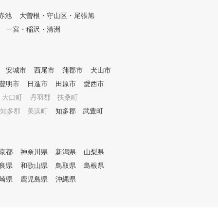
。 3. 効率的に上達できるシス
コア100を切りたい方 【使用設
赤池
大曽根・守山区・尾張旭
テム！ 月額固定の受け放題シ
備 Golf Navi】 リア
ステムで、短期間での上達を強
に再現するゴルフシミ
一宮・稲沢・清洲
力にサポート。 名古屋市内に3
ー Golf Navi を装備
つの施設があり、どこでも自由
。 最新の天井カメラセ
にレッスンを受けられます。
により クラブやボール
毎日レッスン開講、毎月300以
を正確にキャッチします
安城市
西尾市
蒲郡市
犬山市
上のレッスン枠をご用意。 24
イングチェックモード
豊明市
日進市
田原市
愛西市
時間365日対応のオンライン予
スイングの欠点が一目
約システムで、いつでも好きな
ます。 ジム併設により
 大口町
丹羽郡 扶桑町
時に予約が可能です。 4. 楽し
Pによる飛距離UPの最
知多郡 美浜町
知多郡 武豊町
みながら上達をサポート！ 高
を行きます。 【ジムの特徴】
い指導力と個性豊かなコーチ陣
驚くほどにジムメンバ
が、お客様とのコミュニケーシ
仲が良い 地下鉄桜通線
ョンを大切にしながら、ゴルフ
駅から徒歩2分 地下
京都
神奈川県
新潟県
山梨県
の楽しさをお伝えします。 さ
新栄町駅から徒歩7分 
あ、私たちと一緒にゴルフを始
ーランド以上の接客 圧
良県
和歌山県
鳥取県
島根県
めてみませんか？ まずは体験
かりやすい実績
崎県
鹿児島県
沖縄県
レッスンにお越しください！