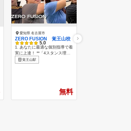
愛知県 名古屋市
愛知県 名古屋市
ZERO FUSION 覚王山校
ビビットジム ビビ
5.0
ルフ 名古屋高岳店
1. あなたに最適な個別指導で着
4.9
実に上達！ **「4スタンス理論
【満足度 100%、たっ
」**に基づき、体型や特性に合
効果を実感！】 さまざ
覚王山駅
わせた指導を行います。 経験
間性、アプローチ方法
高岳駅
豊富な一流コーチ陣が、あなた
プロを数名ご用意して
の目標達成まで丁寧にサポート
。 初心者〜上級者、ど
。 電子カルテでレッスン情報
イング・スコアでも大
を共有しているので、どのコー
任せください！ 最高の環境で
無料
3
チについても質の高い指導が受
最高のプロと連動して
けられます。 2. 安心して始め
ゴルフパフォーマンス
られる環境！ 女性会員様も多
します。 【こんな方にオスス
数在籍しており、初心者の方も
メ】 周りに迷惑をかけ
安心して始められます。 会員
ルフをしたい方 飛距離
様からのご紹介が非常に多く、
したいと思っている方 
信頼と実績のあるスクールです
でゴルフを上達させたい