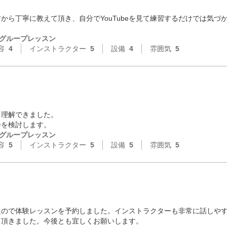
から丁寧に教えて頂き、自分でYouTubeを見て練習するだけでは気づ
グループレッスン
容
4
インストラクター
5
設備
4
雰囲気
5
理解できました。

会を検討します。
グループレッスン
容
5
インストラクター
5
設備
5
雰囲気
5
たので体験レッスンを予約しました。インストラクターも非常に話しや
て頂きました。今後とも宜しくお願いします。