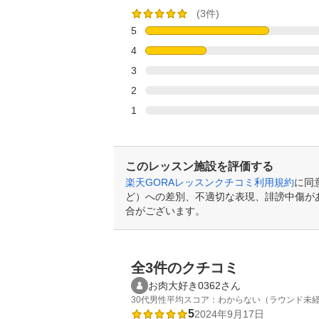
(3件)
5
4
3
2
1
このレッスン施設を評価する
楽天GORAレッスンクチコミ利用規約
に同
ど）への差別、不適切な表現、誹謗中傷が
合がございます。
全3件のクチコミ
お肉大好き0362さん
30代
男性
平均スコア：わからない（ラウンド未
5
2024年9月17日