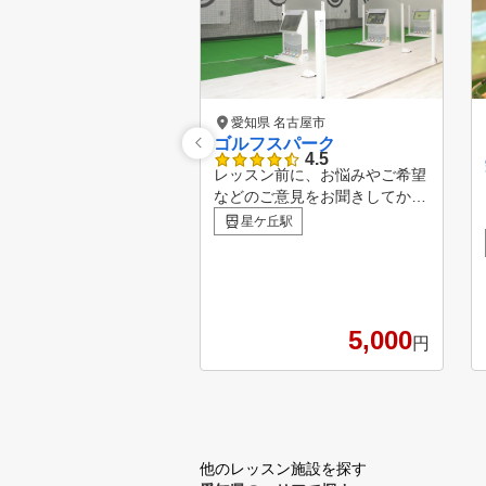
愛知県 名古屋市
ゴルフスパーク
4.5
レッスン前に、お悩みやご希望
などのご意見をお聞きしてから
レッスンを開始します。 ショ
星ケ丘駅
ットについては、スイング解析
機を使い改善点や伸ばしていく
ところを理解し、レッスンプロ
と相談しながらレッスンを受講
していただきます。 アプロー
5,000
円
チ、パター、バンカーなどのレ
ッスンもしております。
他のレッスン施設を探す