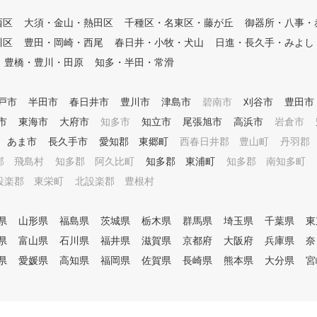
ッスンを重ねるごとに着実にレ
西区
大須・金山・熱田区
千種区・名東区・藤が丘
御器所・八事・
ベルアップできます。
川区
豊田・岡崎・西尾
春日井・小牧・犬山
日進・長久手・みよし
豊橋・豊川・田原
知多・半田・常滑
戸市
半田市
春日井市
豊川市
津島市
碧南市
刈谷市
豊田市
市
東海市
大府市
知多市
知立市
尾張旭市
高浜市
岩倉市
あま市
長久手市
愛知郡 東郷町
西春日井郡 豊山町
丹羽郡
郡 飛島村
知多郡 阿久比町
知多郡 東浦町
知多郡 南知多町
設楽郡 東栄町
北設楽郡 豊根村
県
山形県
福島県
茨城県
栃木県
群馬県
埼玉県
千葉県
東
県
富山県
石川県
福井県
滋賀県
京都府
大阪府
兵庫県
奈
県
愛媛県
高知県
福岡県
佐賀県
長崎県
熊本県
大分県
宮