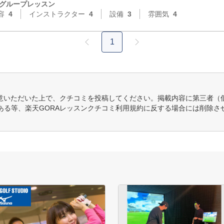
グループレッスン
容
4
インストラクター
4
設備
3
雰囲気
4
1
意いただいた上で、クチコミを投稿してください。掲載内容に第三者（
ある等、楽天GORAレッスンクチコミ利用規約に反する場合には削除さ