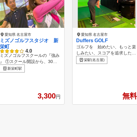
愛知県 名古屋市
愛知県 名古屋市
ミズノゴルフスタジオ 新
Duffers GOLF
栄町
ゴルフを 始めたい、もっと楽
4.0
しみたい、スコアを追求したい
ミズノゴルフスクールの『強み
どの希望にも応えられる完全個
栄駅(名古屋)
』 ①スクール開設から、30年
人レッスンです。 あなたの個
以上の歴史！ ⇒ 長い歴史
新栄町駅
性を活かすのも、親切丁寧に指
で培ったノウハウがあります。
導するのも当たり前。
②生徒数、延べ40万人以上の実
績 ③全国約70会場でスクール
を展開 ★インストラクターは
3,300
無料
円
、ほぼ全員が公益社団法人日本
プロゴルフ協会（PGA）のティ
ーチングプロ資格を取得してい
るスペシャリスト集団です。
★オリジナルのテキスト、DVD
による理論学習と多様なレッス
ン機具を使用した実技指導でレ