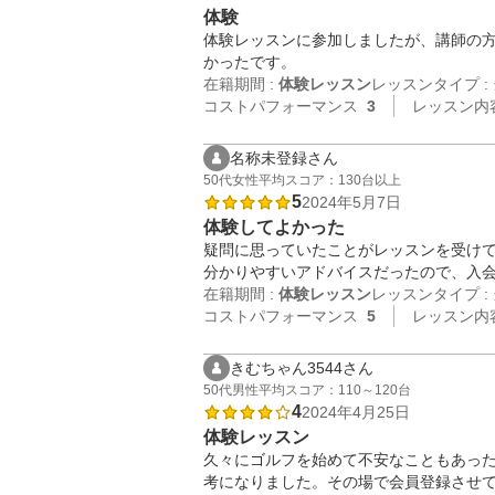
体験
体験レッスンに参加しましたが、講師の方
かったです。
在籍期間 :
体験レッスン
レッスンタイプ :
コストパフォーマンス
3
レッスン内
名称未登録さん
50代
女性
平均スコア：130台以上
5
2024年5月7日
体験してよかった
疑問に思っていたことがレッスンを受けて
分かりやすいアドバイスだったので、入
在籍期間 :
体験レッスン
レッスンタイプ :
コストパフォーマンス
5
レッスン内
きむちゃん3544さん
50代
男性
平均スコア：110～120台
4
2024年4月25日
体験レッスン
久々にゴルフを始めて不安なこともあっ
考になりました。その場で会員登録させ