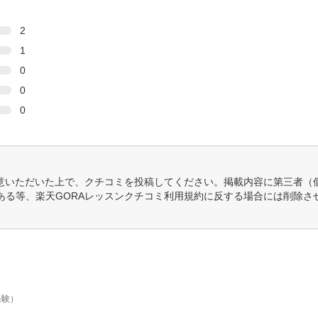
2
1
0
0
0
意いただいた上で、クチコミを投稿してください。掲載内容に第三者（
ある等、楽天GORAレッスンクチコミ利用規約に反する場合には削除さ
経験）