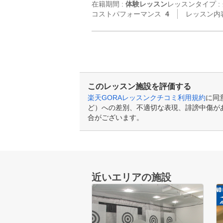
在籍期間 :
体験レッスン
レッスンタイプ :
コストパフォーマンス
4
レッスン内
このレッスン施設を評価する
楽天GORAレッスンクチコミ利用規約
に同
ど）への差別、不適切な表現、誹謗中傷が
合がございます。
近いエリアの施設