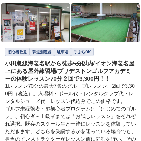
初心者歓迎
弾道測定器
駐車場
手ぶらOK
小田急線海老名駅から徒歩5分以内/イオン海老名屋
上にある屋外練習場/ブリヂストンゴルフアカデミ
ーの体験レッスン70分２回で3,300円！！
1レッスン70分の最大7名のグループレッスン、2回で3,30
0円（税込）。入場料・ボール代・レンタルクラブ代・レ
ンタルシューズ代・レッスン代込みでこの価格です。

ゴルフ未経験者・超初心者プログラムは「はじめてのゴル
フ」、初心者～上級者までは「お試しレッスン」をそれぞ
れ選択。既存のスクール生と一緒にレッスンを体験してい
ただきます。どちらを受講するかを迷っている場合でも、
担当のインストラクターがレッスン前に問診を行い、その