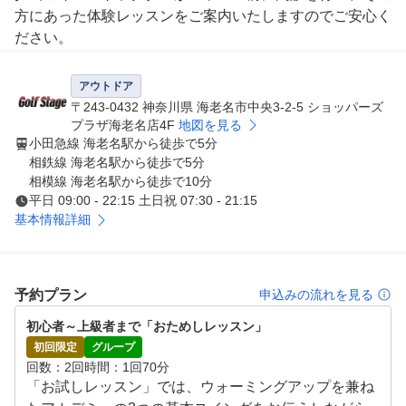
方にあった体験レッスンをご案内いたしますのでご安心く
ださい。

「はじめてのゴルフ」では、クラブの握り方・構え方から
アウトドア
お伝えし、ふり幅の異なる3つの基本スイングを学んで頂
〒243-0432 神奈川県 海老名市中央3-2-5 ショッパーズ
きます。7番アイアンで基本を覚えて頂いたあとはドライ
プラザ海老名店4F
地図を見る
小田急線 海老名駅から徒歩で5分
バーまでチャレンジ。最後にスイングをタブレットで撮影
相鉄線 海老名駅から徒歩で5分
し、2回のレッスンでの現状を一緒に確認して頂きます。

相模線 海老名駅から徒歩で10分
平日 09:00 - 22:15 土日祝 07:30 - 21:15
「お試しレッスン」では、アカデミーの基本のスイングを
基本情報詳細
お伝えしながら今のお悩みをお聞きします。そのうえでス
イングを撮影し、スイングチェックを行います。改善が必
要な症状とその原因を明確にした上で具体的な改善方法を
予約プラン
申込みの流れを見る
提案いたします。2回のレッスンで上達を体感していただ
きます。

初心者～上級者まで「おためしレッスン」
初回限定
グループ
体験レッスン２回終了後、スクールのご継続をぜひご検討
回数
2回
時間
1回70分
「お試しレッスン」では、ウォーミングアップを兼ね