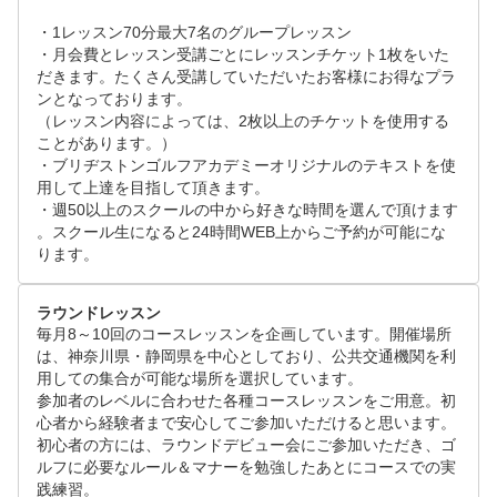
10:30～、13:30～、17:50～、19:20～、20:50～、

・1レッスン70分最大7名のグループレッスン

水

例1　行きたい日にちはあるが、日曜15時に終了して
・月会費とレッスン受講ごとにレッスンチケット1枚をいた
10:30～、16:20～、17:50～、19:20～、20:50～、

いたら何時でも大丈夫な場合…

だきます。たくさん受講していただいたお客様にお得なプラ
ンとなっております。

土曜

（レッスン内容によっては、2枚以上のチケットを使用する
　　　入力方法＞　第一希望：希望日入力　9：00～1
9:00～、9:30～、10:30～、11:00～、12:00～、12:30
ことがあります。）

5:00　とご入力下さい。

・ブリヂストンゴルフアカデミーオリジナルのテキストを使
～、13:30～、14:00～、15:00～、15:30～、16:30～
用して上達を目指して頂きます。

、18:00～

・週50以上のスクールの中から好きな時間を選んで頂けます
。スクール生になると24時間WEB上からご予約が可能にな
例2　第一希望：水曜19:20～　第二希望：同日の水曜
日曜

ります。
20:50～　の場合…

9:00～、9:30～、10:30～、11:00～、12:00～、12:30
～、13:30～、14:00～、15:00～、15:30～、16:30～
　　　入力方法＞　第一希望：希望日入力　19:20～2
ラウンドレッスン
、18:00～、19：20～

毎月8～10回のコースレッスンを企画しています。開催場所
0:30　第二希望：希望日入力　20:50～22:00　とご入
は、神奈川県・静岡県を中心としており、公共交通機関を利
力下さい。

用しての集合が可能な場所を選択しています。

　　　　　　　　　※レッスン時間70分のため、終了
参加者のレベルに合わせた各種コースレッスンをご用意。初
時間は開始時間の70分後で設定お願いします。

心者から経験者まで安心してご参加いただけると思います。

－－－－－－－－－－－－－－－－－－－－－－－－
初心者の方には、ラウンドデビュー会にご参加いただき、ゴ
－－－－－－－－－－－－－－－－－－－－－－－－
ルフに必要なルール＆マナーを勉強したあとにコースでの実
リクエストから24時間経っても返答がない場合は、お
－－－

践練習。
