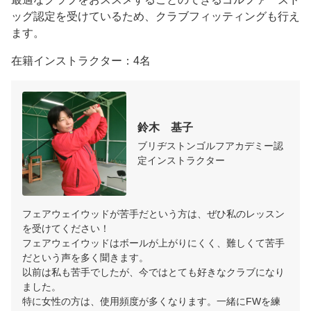
ッグ認定を受けているため、クラブフィッティングも行え
手数ですがお電話でご予約をお願いいたします。（01
ます。
20933562）

在籍インストラクター：4名
鈴木　基子
ブリヂストンゴルフアカデミー認
定インストラクター
フェアウェイウッドが苦手だという方は、ぜひ私のレッスン
を受けてください！

フェアウェイウッドはボールが上がりにくく、難しくて苦手
だという声を多く聞きます。

以前は私も苦手でしたが、今ではとても好きなクラブになり
ました。

特に女性の方は、使用頻度が多くなります。一緒にFWを練