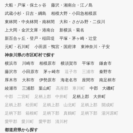
内に防犯カメラを設置 ・
大船・戸塚・保土ヶ谷
藤沢・湘南台・江ノ島
員の駆けつけ体制・完全予
武蔵小杉・日吉・綱島
相模大野・小田急相模原
会員制。予約した会員のみ
可能 06.充実のサポート体制 ・
東林間・中央林間・南林間
大和・さがみ野・二俣川
365日コールセンター稼働
上大岡・金沢文庫・港南台
新横浜・菊名
かりやすいマニュアル完備
新百合ヶ丘・登戸・稲田堤
平塚・茅ヶ崎・辻堂
用方法を動画等でサポート
元町・石川町
小田原・鴨宮・国府津
東神奈川・子安
神奈川県の市区町村で探す
横浜市
川崎市
相模原市
横須賀市
平塚市
鎌倉市
藤沢市
小田原市
茅ヶ崎市
逗子市
三浦市
秦野市
厚木市
大和市
伊勢原市
海老名市
座間市
南足柄市
綾瀬市
三浦郡 葉山町
高座郡 寒川町
中郡 大磯町
中郡 二宮町
足柄上郡 中井町
足柄上郡 大井町
足柄上郡 松田町
足柄上郡 山北町
足柄上郡 開成町
足柄下郡 箱根町
足柄下郡 真鶴町
足柄下郡 湯河原町
愛甲郡 愛川町
愛甲郡 清川村
都道府県から探す