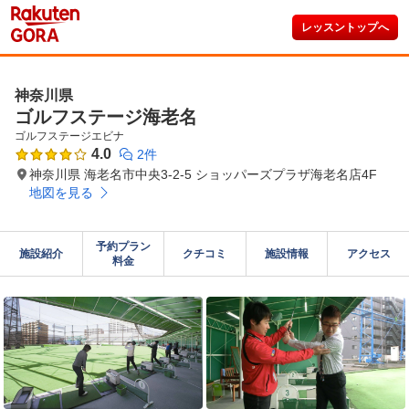
レッスントップへ
神奈川県
ゴルフステージ海老名
ゴルフステージエビナ
4.0
2件
神奈川県 海老名市中央3-2-5 ショッパーズプラザ海老名店4F
地図を見る
予約プラン

施設紹介
クチコミ
施設情報
アクセス
料金