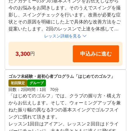
たアカデミーの3つの基本スイングをお伝えしながら
今のお悩みをお聞きします。そのうえでスイングを撮
影し、スイングチェックを行います。改善が必要な症
状とその原因を明確にした上で具体的な改善方法をご
提案いたします。2回のレッスンで上達を体感してい
ただくレッスンとなっています。

レッスン詳細を見る
マイクラブをお持ちの方は、打ちたいクラブをお持ち
3,300
申込みに進む
円
ください。

スクールでは、パター練習もございます。

クラブ＆シューズはレンタル無料のため手ぶらでもO
ゴルフ未経験・超初心者プログラム「はじめてのゴルフ」
Kです。

初回限定
グループ
※グローブの貸し出しは行っておりませんので、

回数
2回
時間
1回　70分
お持ちいただくか店頭でのご購入をお願いします。

「はじめてのゴルフ」では、クラブの握り方・構え方
※体験レッスンのご利用はお一人1回までとさせて頂
からお伝えします。そして、ウォーミングアップを兼
きます。

ねた振り幅の異なる3つの基本スイングでゴルフスイ
ングに慣れて頂きます。

【タイムスケジュール】

レッスン1回目はアイアン、レッスン２回目はドライ
月

バーにチャレンジ。大きな音とともに遠くに飛ばす楽