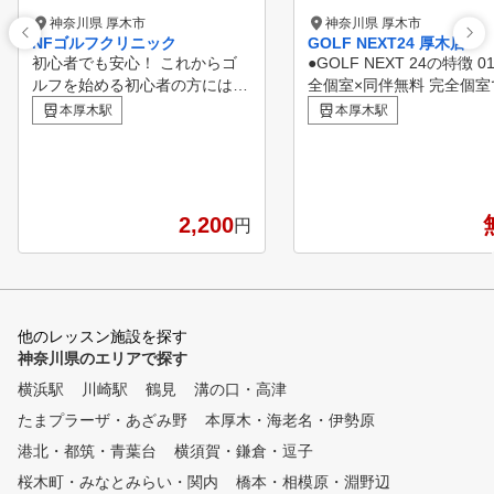
神奈川県 厚木市
神奈川県 厚木市
NFゴルフクリニック
GOLF NEXT24 厚木店
初心者でも安心！ これからゴ
●GOLF NEXT 24の特徴 0
ルフを始める初心者の方には責
全個室×同伴無料 完全個室
任を持ってコースデビューまで
目も気にせずプライベート
本厚木駅
本厚木駅
導きます。 １００切り目標の
間でご利用が可能。ご家族
方やアベレージゴルファーの方
友人の同伴者は3名まで無料*
にはスコアアップの為の練習方
プランにより1名〜3名 02.駐車
法をアドバイス。 上級者、シ
場完備×24時間営業全店舗
ングルを目指す方や競技ゴルフ
車場を完備。 マイクラブ
2,200
円
を目指されている方にはより深
って、いつでも好きなタイ
い部分をレッスン致します。
グで通える24時間営業 ※
店舗をのぞく 03.臨場感あふれ
る大型スクリーン 実際の
フ場でプレイしているよう
他のレッスン施設を探す
アルな ラウンド体験を提供 04
神奈川県のエリアで探す
インストラクターによるマ
横浜駅
川崎駅
鶴見
溝の口・高津
ーマンレッスン 一般的な
ープレッスンではなく、 
たまプラーザ・あざみ野
本厚木・海老名・伊勢原
でマンツーマンレッスンを
港北・都筑・青葉台
横須賀・鎌倉・逗子
られます。 05.安心のセキュリ
桜木町・みなとみらい・関内
橋本・相模原・淵野辺
ティ対策・入口、廊下、全