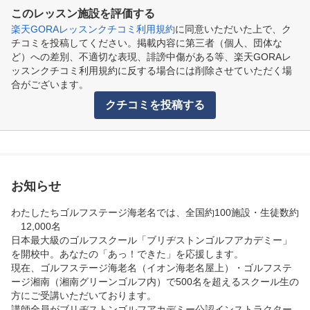
このレッスン施設を評価する
楽天GORAレッスンクチコミ利用規約
に同意いただいた上で、ク
チコミを投稿してください。掲載内容に第三者（個人、団体な
ど）への差別、不適切な表現、誹謗中傷がある等、楽天GORAレ
ッスンクチコミ利用規約に反する場合には削除させていただく場
合がございます。
クチコミを投稿する
お知らせ
わたしたちゴルフステージ海老名では、全国約100施設・生徒数約
　12,000名 

日本最大級のゴルフスクール「ブリヂストンゴルフアカデミー」
を開校中。あなたの「あっ！できた」を応援します。

現在、ゴルフステージ海老名（イオン海老名屋上）・ゴルフステ
ージ湘南（湘南グリーンゴルフ内）で500名を超えるスクール生の
方にご受講いただいております。

講師全員がブリヂストンゴルフアカデミー公認インストラクター