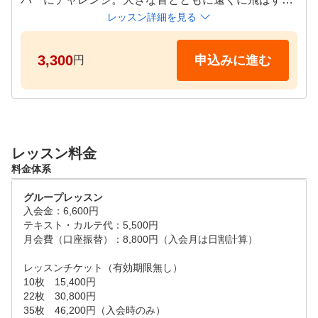
10:30～、13:30～、19:20～、20:50～、

しさを味わって頂きます。２回目のレッスン終了間際
レッスン詳細を見る
火・木・金

には、スイングをタブレットで撮影し、2回のレッス
10:30～、13:30～、17:50～、19:20～、20:50～、

ンで出来たことを一緒に確認して頂きます。

水

3,300
申込みに進む
円
10:30～、16:20～、17:50～、19:20～、20:50～、

体験レッスン２回終了後、スクールのご継続をぜひご
検討ください。

土曜

9:00～、9:30～、10:30～、11:00～、12:00～、12:30
クラブ＆シューズのレンタル無料♪

～、13:30～、14:00～、15:00～、15:30～、16:30～
レッスン料金
※グローブの貸し出しは行っておりませんので、お持
、18:00～

料金体系
ちいただくか店頭でのご購入をお願いします。

日曜

9:00～、9:30～、10:30～、11:00～、12:00～、12:30
グループレッスン
※体験レッスンのご利用はお一人1回までとさせて頂
入会金：6,600円

～、13:30～、14:00～、15:00～、15:30～、16:30～
きます。

テキスト・カルテ代：5,500円

、17:00～、18:00～、19:30～

月会費（口座振替）：8,800円（入会月は日割計算）

【タイムスケジュール】

－－－－－－－－－－－－－－－－－－－－－－－－
レッスンチケット（有効期限無し）

月

－－－－－－－－－－－－－－－－－－－－－－－－
10枚　15,400円

10:30～、13:30～、19:20～、20:50～、

22枚　30,800円

－－－

火・木・金

35枚　46,200円（入会時のみ）　

※日時リクエストについて…
