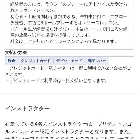
手数ですがお電話でご予約をお願いいたします。（01
経験者の方には、ラウンドのプレー中にアドバイスが受けら
※日時リクエストについて…

れるラウンドレッスン。

初心者・上級者問わず参加できる、午前中に打席・アプロー
例1　行きたい日にちはあるが、日曜15時に終了して
チ練習、午後に9ホールプレーするオンコースレッスン。

いたら何時でも大丈夫な場合…

スクール生が練習場だけでなく、本当のコースで日ごろの練
習の成果を試せる場所を提供しています。

料金は、ご参加いただくレッスンによって異なります。
　　　入力方法＞　第一希望：希望日入力　8：00～1
5:00　とご入力下さい。

支払い方法
現金
クレジットカード
デビットカード
電子マネー
・クレジットカード・電子マネーは一部ご利用できない会社がご
例2　第一希望：水曜19:20～　第二希望：同日の水曜
ざいます。

20:50～　の場合…

・デビットカードご利用時は一括支払いとなります。
　　　入力方法＞　第一希望：希望日入力　19:20～2
0:30　第二希望：希望日入力　20:50～22:00　とご入
インストラクター
力下さい。

　　　　　　　　　※レッスン時間70分のため、終了
在籍している4名のインストラクターは、ブリヂストンゴ
時間は開始時間の70分後で設定お願いします。

ルフアカデミー認定インストラクターとなります。また、
最適なクラブをおススメすることのできるゴルファーズド
リクエストから24時間経っても返答がない場合は、お