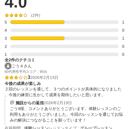
4.0
(2件)
5
1
4
0
3
1
2
0
1
0
全2件のクチコミ
ごう４さん
60代
男性
平均スコア：90台
3
2026年2月13日
今後の成果が楽しみ
２回のレッスンを通して、３つのポイントが具体的になりました
。今後の練習に生かして成果を期待したいと思います。
施設からの返信
2026年2月19日
ごう4様、コメントありがとうございます。体験レッスンのご
利用もありがとうございました。今回のレッスンを通じてお悩
みの解決につながることを願っています！
在籍期間 :
体験レッスン
レッスンタイプ :
グループレッスン