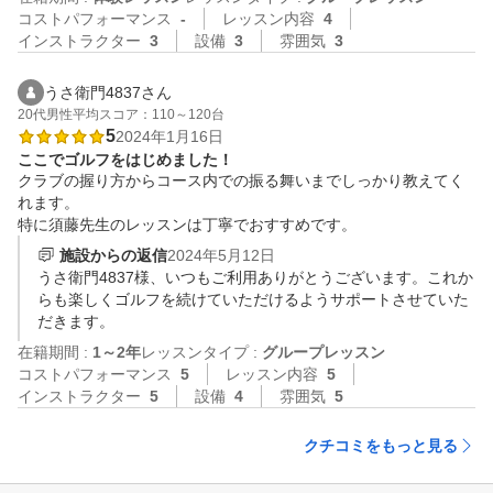
コストパフォーマンス
-
レッスン内容
4
インストラクター
3
設備
3
雰囲気
3
うさ衛門4837さん
20代
男性
平均スコア：110～120台
5
2024年1月16日
ここでゴルフをはじめました！
クラブの握り方からコース内での振る舞いまでしっかり教えてく
れます。

特に須藤先生のレッスンは丁寧でおすすめです。
施設からの返信
2024年5月12日
うさ衛門4837様、いつもご利用ありがとうございます。これか
らも楽しくゴルフを続けていただけるようサポートさせていた
だきます。
在籍期間 :
1～2年
レッスンタイプ :
グループレッスン
コストパフォーマンス
5
レッスン内容
5
インストラクター
5
設備
4
雰囲気
5
クチコミをもっと見る