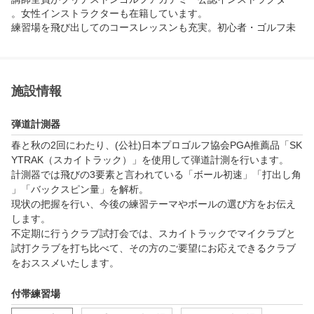
。女性インストラクターも在籍しています。

練習場を飛び出してのコースレッスンも充実。初心者・ゴルフ未
経験者限定の初心者限定コースデビュー会、

インストラクターと一緒にプレーするラウンド会など、「コース
デビュー」から「ゴルフを楽しめる」までしっかりサポート。

週50以上のクラスから好きな時間を選んでレッスン受講が可能で
施設情報
す。ご予約はWEBから24時間可能です。

コンペやイベントで気の合う仲間や友達も見つかるはず。女性お
弾道計測器
一人でも気軽に通って頂ける施設作りを心がけています。
春と秋の2回にわたり、(公社)日本プロゴルフ協会PGA推薦品「SK
YTRAK（スカイトラック）」を使用して弾道計測を行います。

計測器では飛びの3要素と言われている「ボール初速」「打出し角
」「バックスピン量」を解析。

現状の把握を行い、今後の練習テーマやボールの選び方をお伝え
します。

不定期に行うクラブ試打会では、スカイトラックでマイクラブと
試打クラブを打ち比べて、その方のご要望にお応えできるクラブ
をおススメいたします。
付帯練習場