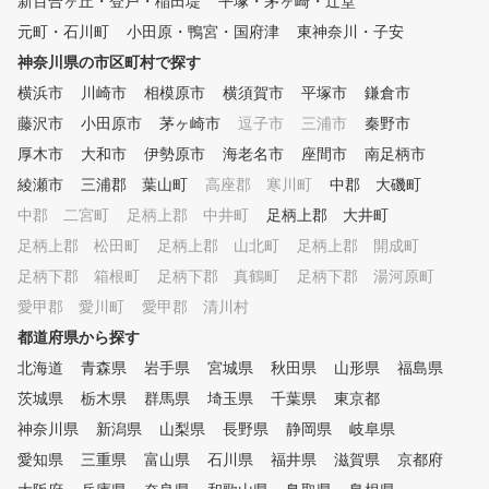
新百合ヶ丘・登戸・稲田堤
平塚・茅ヶ崎・辻堂
きます。 「お試しレッスン」
元町・石川町
では、アカデミーの基本のスイ
小田原・鴨宮・国府津
東神奈川・子安
ングをお伝えしながら今のお悩
神奈川県の市区町村で探す
みをお聞きします。そのうえで
横浜市
川崎市
相模原市
横須賀市
平塚市
鎌倉市
スイングを撮影し、スイングチ
ェックを行います。改善が必要
藤沢市
小田原市
茅ヶ崎市
逗子市
三浦市
秦野市
な症状とその原因を明確にした
厚木市
大和市
伊勢原市
海老名市
座間市
南足柄市
上で具体的な改善方法を提案い
綾瀬市
たします。2回のレッスンで上
三浦郡 葉山町
高座郡 寒川町
中郡 大磯町
達を体感していただきます。
中郡 二宮町
足柄上郡 中井町
足柄上郡 大井町
体験レッスン２回終了後、スク
足柄上郡 松田町
足柄上郡 山北町
足柄上郡 開成町
ールのご継続をぜひご検討くだ
さい。
足柄下郡 箱根町
足柄下郡 真鶴町
足柄下郡 湯河原町
愛甲郡 愛川町
愛甲郡 清川村
都道府県から探す
北海道
青森県
岩手県
宮城県
秋田県
山形県
福島県
茨城県
栃木県
群馬県
埼玉県
千葉県
東京都
神奈川県
新潟県
山梨県
長野県
静岡県
岐阜県
愛知県
三重県
富山県
石川県
福井県
滋賀県
京都府