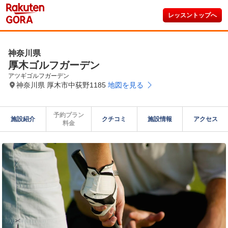
レッスントップへ
神奈川県
厚木ゴルフガーデン
アツギゴルフガーデン
神奈川県 厚木市中荻野1185
地図を見る
予約プラン

施設紹介
クチコミ
施設情報
アクセス
料金