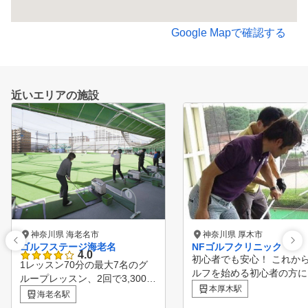
Google Mapで確認する
近いエリアの施設
神奈川県 海老名市
神奈川県 厚木市
ゴルフステージ海老名
NFゴルフクリニック
4.0
初心者でも安心！ これか
1レッスン70分の最大7名のグ
ルフを始める初心者の方に
ループレッスン、2回で3,300円
任を持ってコースデビュー
本厚木駅
（税込）。入場料・ボール代・
海老名駅
導きます。 １００切り目
レンタルクラブ代・レンタルシ