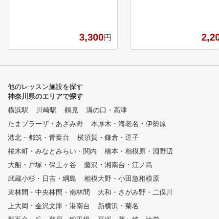
方やアベレージゴルファー
ューズ代・レッスン代込みでこ
にはスコアアップの為の練
の価格です。 ゴルフ未経験者
法をアドバイス。 上級者
・超初心者プログラムは「はじ
ングルを目指す方や競技ゴ
3,300
2,2
円
めてのゴルフ」、初心者～上級
を目指されている方にはよ
者までは「お試しレッスン」を
い部分をレッスン致します
それぞれ選択。既存のスクール
生と一緒にレッスンを体験して
いただきます。どちらを受講す
他のレッスン施設を探す
るかを迷っている場合でも、担
神奈川県のエリアで探す
当のインストラクターがレッス
ン前に問診を行い、その方にあ
横浜駅
川崎駅
鶴見
溝の口・高津
った体験レッスンをご案内いた
たまプラーザ・あざみ野
本厚木・海老名・伊勢原
しますのでご安心ください。
「はじめてのゴルフ」では、ク
港北・都筑・青葉台
横須賀・鎌倉・逗子
ラブの握り方・構え方からお伝
桜木町・みなとみらい・関内
橋本・相模原・淵野辺
えし、ふり幅の異なる3つの基
大船・戸塚・保土ヶ谷
本スイングを学んで頂きます。
藤沢・湘南台・江ノ島
7番アイアンで基本を覚えて頂
武蔵小杉・日吉・綱島
相模大野・小田急相模原
いたあとはドライバーまでチャ
東林間・中央林間・南林間
大和・さがみ野・二俣川
レンジ。最後にスイングをタブ
レットで撮影し、2回のレッス
上大岡・金沢文庫・港南台
新横浜・菊名
ンでの現状を一緒に確認して頂