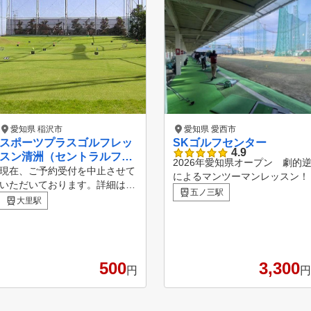
愛知県 稲沢市
愛知県 愛西市
スポーツプラスゴルフレッ
SKゴルフセンター
4.9
スン清洲（セントラルフィ
2026年愛知県オープン 劇的
ットネスクラブ清洲）
現在、ご予約受付を中止させて
によるマンツーマンレッスン！ 父・荒木東海男プロ
いただいております。詳細はお
よるアットホームで楽しくゴル
五ノ三駅
知らせ欄にてご確認お願い致し
大里駅
もおすすめです！ ぜひ体験レ
ます。 東海エリア最大打席数
ゴルフの悩みというのは、次か
！ ２００yd近く距離がある為
うもので「アプローチがうまく
開放感抜群です！ 芝から打つ
解決しても、次は、「今度はア
イベントやコースイベントなど
、……」といったように次から
500
3,300
盛りだくさんです。 コース未
円
円
ものです。 そして、こういっ
経験の方でも安心して参加でき
していますが基本の乱れが原因
るイベントなのでぜひご参加下
では、なぜ基本が乱れてしまう
さい！ 会員の半分以上が女性