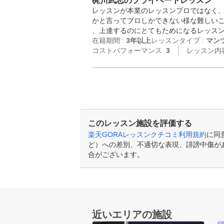
梶川武志のプライベートレッスン
レッスンが本業のレッスンプロではなく、
かと言ってプロしかできない様な難しい
、上達するのにとてもためになるレッス
在籍期間 :
3年以上
レッスンタイプ :
マン
コストパフォーマンス
3
レッスン内
このレッスン施設を評価する
楽天GORAレッスンクチコミ利用規約
に同
ど）への差別、不適切な表現、誹謗中傷が
合がございます。
近いエリアの施設