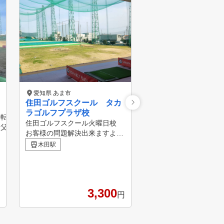
愛知県 あま市
愛知県 清須市
住田ゴルフスクール タカ
みど里ガーデンゴル
ラゴルフプラザ校
「骨で打つ」「トルネ
逆転優勝！荒木義和プロ
住田ゴルフスクール火曜日校
」と聞いてイメージが
に
お客様の問題解決出来ますよう
でしょうか？ 医療従事
西春駅
フを始められるレッスン
精一杯サポート致します。
あるレッスンプロが医
木田駅
ッスンにお越しください♪
いたケガをしないスイ
ら次へと湧いてきてしま
いてお教えします。 初
いかない」という悩みを
ら上級者まで、幅広い
イアンが、ドライバーが
をお持ちの方に受けて
次へと湧いてきてしまう
3,300
1
ております。 他のレッスンと
円
た不調は、何度もお伝え
は異なり、ゴルフコー
の場合がほとんどです。
する理論でレッスンを
のか？その答えは、簡単
す。 そのため、独自の