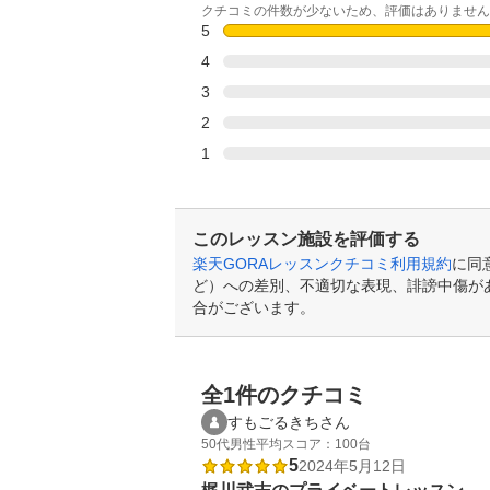
クチコミの件数が少ないため、評価はありません
5
4
3
2
1
このレッスン施設を評価する
楽天GORAレッスンクチコミ利用規約
に同
ど）への差別、不適切な表現、誹謗中傷が
合がございます。
全1件のクチコミ
すもごるきちさん
50代
男性
平均スコア：100台
5
2024年5月12日