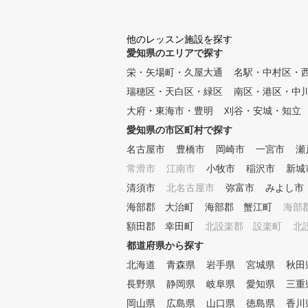
シティのオススメポイント＞
・ゆとりの90分授業で、きめ細
やかな指導 曜日、時間の振替
他のレッスン施設を探す
もご希望に応じます ・講師は
愛知県のエリアで探す
、正規のライセンスを習得して
栄・矢場町・久屋大通
名駅・中村区・
います 日本プロゴルフ協
会（P G A）公認 および各テ
瑞穂区・天白区・緑区
南区・港区・中
ィーチング団体公認 ・実践形
大府・東海市・豊明
刈谷・安城・知立
式のラウンドレッスンも開催
平日、土日祝それぞれに実施
愛知県の市区町村で探す
しています 初心者のコースデ
名古屋市
豊橋市
岡崎市
一宮市
瀬
ビューもサポート ・ツーピー
常滑市
江南市
小牧市
稲沢市
新城
スボールで練習ができます
コース球並みの打感で実戦向き
清須市
北名古屋市
弥富市
みよし市
です
海部郡 大治町
海部郡 蟹江町
海部
額田郡 幸田町
北設楽郡 設楽町
北
都道府県から探す
北海道
青森県
岩手県
宮城県
秋田
長野県
静岡県
岐阜県
愛知県
三重
岡山県
広島県
山口県
徳島県
香川