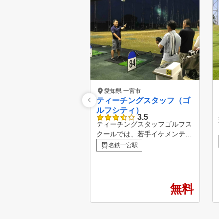
愛知県 一宮市
ティーチングスタッフ（ゴ
ルフシティ）
3.5
ティーチングスタッフゴルフス
クールでは、若手イケメンティ
ーチングプロから レッスン歴2
名鉄一宮駅
0年以上のベテランプロや女子
プロゴルファーまで勢揃い。
豊富な経験と実力を兼ね備えた
、わかりやすくたのしい指導で
無料
評価の高いティーチングプロ集
団です。 一緒にゴルフを楽し
く上達しましょう！ ＜ゴルフ