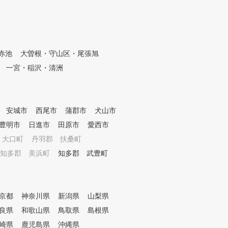
時間が経てば、癖や自己
ウで理屈からゴルフを
影響で徐々に基本からず
ができます。 スイング
 これはゴルフをして
ではなく、理屈で学ん
できない問題で初心者の
しょう！
の方でも必ず抱えている
赤池
大曽根・守山区・尾張旭
あっても同じ問題を抱
ば、自身の手で基礎に立
一宮・稲沢・清洲
チュアでは中々そういう
ら、基本に立ち戻ろう
ずれているかわからない
もりでもうろ覚えだっ
安城市
西尾市
蒲郡市
犬山市
て基本を押さえているつ
豊明市
日進市
田原市
愛西市
ているということも多く
すと 基本の乱れはさら
 大口町
丹羽郡 扶桑町
た問題を解決するため
知多郡 美浜町
知多郡 武豊町
教科書」を作って、ゴル
基本に立ち戻ってくださ
京都
神奈川県
新潟県
山梨県
/gora.golf.rakute
14
良県
和歌山県
鳥取県
島根県
崎県
鹿児島県
沖縄県