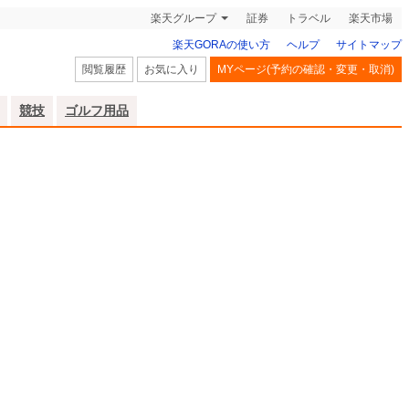
楽天グループ
証券
トラベル
楽天市場
楽天GORAの使い方
ヘルプ
サイトマップ
閲覧履歴
お気に入り
MYページ(予約の確認・変更・取消)
競技
ゴルフ用品