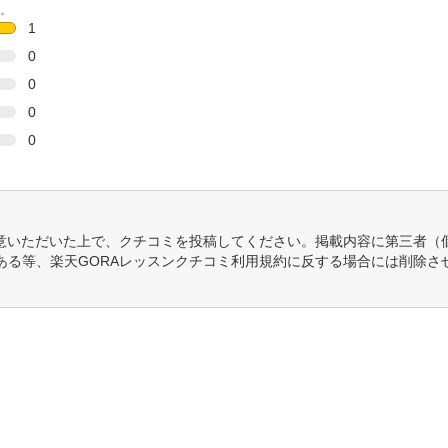
。
1
0
0
0
0
意いただいた上で、クチコミを投稿してください。掲載内容に第三者（
ある等、楽天GORAレッスンクチコミ利用規約に反する場合には削除さ