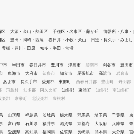
で「どれだけ基本を押さえても
のお客様です！ 【UGM方式と
流の練習方法をはじめ、様々な
は】 Utilizing Gravity Movemen
れていってしまう」からです。
t Methodの頭文字を取り、Utiliz
いる限り、決して逃れることは
ing（利用）、Gravity（重力）
方はもちろん、中級者や上級者
、Movement（運動）を意味し
西区
大須・金山・熱田区
千種区・名東区・藤が丘
御器所・八事・
問題です。 それこそ、プロで
ています。 私たちのゴルフス
えています。しかし、プロなら
川区
豊田・岡崎・西尾
春日井・小牧・犬山
日進・長久手・みよし
クールではUGM理論を採用し
ち戻ることはできますが、アマ
、クラブ（道具）を最大限に使
豊橋・豊川・田原
知多・半田・常滑
わけにはいきません。 なぜな
い、優しく身体のタイプに合っ
と思っても「自分が基本と何が
たスイングを身につけることを
」 また、基本に立ち戻ったつ
戸市
半田市
春日井市
豊川市
津島市
碧南市
刈谷市
豊田市
目標としています。 筋肉に頼
たり、様々な情報が混じり合っ
って力を発揮するのではなく、
市
東海市
大府市
知多市
知立市
尾張旭市
高浜市
岩倉市
もりでも基本から外れてしまっ
重力による負担を受け入れ、体
あります。 そうなってしまいま
あま市
長久手市
愛知郡 東郷町
西春日井郡 豊山町
丹羽郡
幹部の筋肉を伸張（伸び縮み）
に悪化しています。 そういっ
させ、その反発力を引き出すこ
郡 飛島村
知多郡 阿久比町
知多郡 東浦町
知多郡 南知多町
には、自分のゴルフにおける「
とで力を生み出す身体の使い方
フに不調や悩みを感じた時は、
設楽郡 東栄町
北設楽郡 豊根村
、肩甲骨と股関節の可動域を拡
い。 基本から見直し、そのための正しい練習法をしま
げ、柔軟性を確保し、それぞれ
しょう。 頑張りましょう😊⛳ ラウンドレッスンのご予
の身体のタイプに適した効率的
県
山形県
福島県
茨城県
栃木県
群馬県
埼玉県
千葉県
東
約ページはこちらになります↓↓ https:/
かつ、楽な動きで最大限のポテ
n.co.jp/lesson/school/guide/48
県
富山県
石川県
福井県
滋賀県
京都府
大阪府
兵庫県
奈
ンシャルを発揮するスイングを
習得し確実な上達をお約束しま
県
愛媛県
高知県
福岡県
佐賀県
長崎県
熊本県
大分県
宮