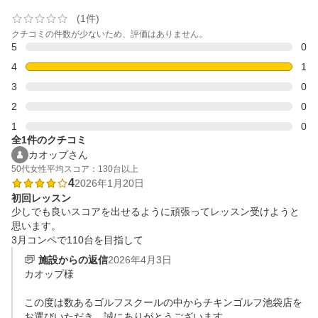
(1件)
クチコミの件数が少ないため、評価はありません。
5
0
4
1
3
0
2
0
1
0
全1件のクチコミ
カオップさん
50代
女性
平均スコア：130台以上
4
2026年1月20日
初回レッスン
少しでも良いスコアを出せるように頑張ってレッスン受けようと
思います。

3月コンペで110台を目指して
施設からの返信
2026年4月3日
カオップ様

この度は数あるゴルフスクールの中からチキンゴルフ池袋店を
お選びいただき、誠にありがとうございます。
