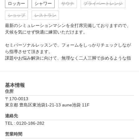
ロッカー
シャワー
サウナ
プライベートレンジ
ショップ
レストラン
最新のシミュレーションマシンを全打席完備しておりますので、
天候を気にせず快適に練習いただけます。

セミパーソナルレッスンで、フォームをしっかりチェックしなが
ら指導させて頂きます。

課題やお悩み解決に向けて、無理なく二人三脚で歩めるような指
導を心掛けています。

道具やウェアの無料貸し出しも行っています。休日だけでなく、
お仕事帰りにも安心して通うことができます。
基本情報
住所
〒170-0013
東京都 豊島区東池袋1-21-13 aune池袋 11F
連絡先
TEL : 0120-186-282
営業時間