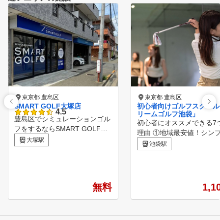
東京都 豊島区
東京都 豊島区
SMART GOLF大塚店
初心者向けゴルフスクール
4.5
リームゴルフ池袋」
豊島区でシミュレーションゴル
初心者にオススメできる7
フをするならSMART GOLFへ
理由 ①地域最安値！シンプル
！ 大塚店は1ルームの空間で集
大塚駅
な料金システム＆とにかく
池袋駅
中してゴルフ練習をしていただ
初期費用！！ ②ゴルフ初
けます。 60分間のパーソナル
レッスン実績10万人以上！
レッスンも行っているので日々
マンツーマンレッスンをシ
のお悩み解決やスキルアップを
することで低コストで上
無料
1,1
していただける環境をご用意し
④初心者ゴルフレッスン実
ています。
富な質の高いインストラク
陣！ ⑤上達をサポートする最