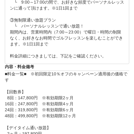
－－－－－－－－－－－－－－－－－－－－－－－－
　└　9:00～17:00の間で、お好きな頻度でパーソナルレッス
－－－－－－－－－－－－－－－－－－－－－－－－
ンに通って頂けます。※1日1回まで

－－－

③無制限通い放題プラン

※日時リクエスト方法について…

　└　パーソナルレッスンで通い放題！

期間内は、営業時間内（7:00～23:00）で曜日・時間の制限
例1　第一希望：火曜15:00～　第二希望：同日の火曜
なく、お好きなお時間でゴルフレッスンを楽しむことができ
16:00～　の場合…

ます。※1日1回まで

料金詳細につきましては、下記をご確認ください。
　　　入力方法＞　第一希望：希望日入力　15:00～1
6:00　第二希望：希望日入力　16:00～17:00　とご入
内容・料金備考
力下さい。

■料金一覧■　※初回限定10％オフのキャンペーン適用後の価格で
　　　　　　　　　※レッスン時間約60分のため、終
す

了時間は開始時間の60分後で設定お願いします。

【回数券】

  8回：147,800円　※有効期限2ヶ月

例2　行きたい日にちはあるが、13時30分に終了して
16回：247,800円　※有効期限4ヶ月

いたら何時でも大丈夫な場合…

24回：319,800円　※有効期限6ヶ月

48回：499,800円　※有効期限12ヶ月

　　　入力方法＞　第一希望：希望日入力　10:00～1
【デイタイム通い放題】

  2ヶ月：197,800円
