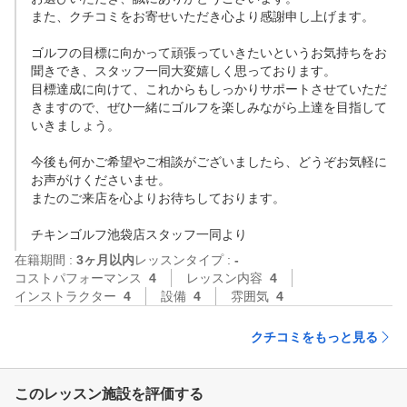
また、クチコミをお寄せいただき心より感謝申し上げます。

ゴルフの目標に向かって頑張っていきたいというお気持ちをお
聞きでき、スタッフ一同大変嬉しく思っております。

目標達成に向けて、これからもしっかりサポートさせていただ
きますので、ぜひ一緒にゴルフを楽しみながら上達を目指して
いきましょう。

今後も何かご希望やご相談がございましたら、どうぞお気軽に
お声がけくださいませ。

またのご来店を心よりお待ちしております。

チキンゴルフ池袋店スタッフ一同より
在籍期間 :
3ヶ月以内
レッスンタイプ :
-
コストパフォーマンス
4
レッスン内容
4
インストラクター
4
設備
4
雰囲気
4
クチコミをもっと見る
このレッスン施設を評価する