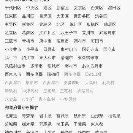
千代田区
中央区
港区
新宿区
文京区
台東区
墨田区
江東区
品川区
目黒区
大田区
世田谷区
渋谷区
中野区
杉並区
豊島区
北区
荒川区
板橋区
練馬区
足立区
葛飾区
江戸川区
八王子市
立川市
武蔵野市
三鷹市
青梅市
府中市
昭島市
調布市
町田市
小金井市
小平市
日野市
東村山市
国分寺市
国立市
福生市
狛江市
東大和市
清瀬市
東久留米市
武蔵村山市
多摩市
稲城市
羽村市
あきる野市
西東京市
西多摩郡 瑞穂町
西多摩郡 日の出町
西多摩郡 檜原村
西多摩郡 奥多摩町
大島町
利島村
新島村
神津島村
三宅島 三宅村
御蔵島村
八丈島 八丈町
青ヶ島村
小笠原村
都道府県から探す
北海道
青森県
岩手県
宮城県
秋田県
山形県
福島県
茨城県
栃木県
群馬県
埼玉県
千葉県
東京都
神奈川県
新潟県
山梨県
長野県
静岡県
岐阜県