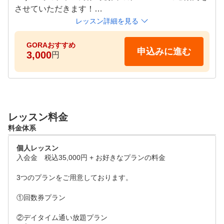
課題やお悩み解決に向けて、無理なく二人三脚で歩めるよ
させていただきます！

うな指導を心掛けています。

3.『チキンゴルフ オリジナルゴルフティー』をもれな
レッスン詳細を見る
くプレゼント！※【ご来店特典】

道具やウェアの無料貸し出しも行っていますので、休日だ
詳しくは体験レッスン当日にご案内致します！

GORAおすすめ
申込みに進む
3,000
けでなくお仕事帰りにも安心して通うことができます。

円
ゴルフに関してのお悩みや目標をヒアリングさせてい
コースデビューしなくても、チキンゴルフをあなた専用の
ただき、お客様のお悩みに合った内容でレッスンいた
ゴルフラウンジにして頂けると嬉しいです！
します。

レッスンって楽しいの？

レッスン料金
どんな人が教えるの？

料金体系
などの質問をお試しレッスンで解消して頂けますと幸
個人レッスン
いです。

入会金　税込35,000円 + お好きなプランの料金

【レッスンスケジュール】

3つのプランをご用意しております。

基本毎日7時～23時までの間、30分単位でレッスンを
①回数券プラン

受付ております。

②デイタイム通い放題プラン
