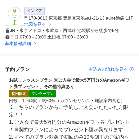
ゴルフ始めたての時こそ、ゴルフスクールで正しいフォー
インドア
ムやマナーを学び、効率よく楽しく上達していきましょう
〒170-0013 東京都 豊島区東池袋1-21-13 aune池袋 11F
！

地図を見る
JR・東京メトロ・東武線・西武線 池袋駅から徒歩で5分
平日 07:00 - 23:00 土日祝 07:00 - 23:00
もちろん経験者の方も、100切りや苦手な部分のサポート
基本情報詳細
を行い

ゴルフ仲間を わっ！と驚かせる成果を出せるようお手伝
いさせていただきます！

予約プラン
申込みの流れを見る
インドアゴルフで天候を気にせず、いつでも練習でき

お試しレッスンプラン ※ご入会で最大5万円分のAmazonギフ
最新のシミュレーションマシンで、実際にコースをまわる
ト券プレゼント、その他特典あり
のに近い感覚で練習できるから、コースデビュー対策も万
初回限定
マンツーマン
全です。

回数
1回
時間
約60分（カウンセリング・施設案内含む）
周りを気にせず自分のゴルフに集中できる環境で上達でき
※こちらのプランからご予約しご入会いただいた方限
ます。

定！！

1. ご入会で最大5万円分のAmazonギフト券プレゼント
パーソナルレッスンで、フォームをしっかりチェックしな
！※契約プランによってプレゼント額が異なります

がら指導させて頂きます。

2. すべてのプラン対象で初回のみ10％OFFのご案内を