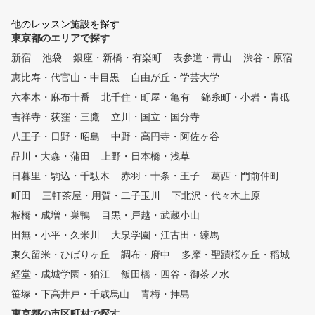
新の設備と最新のゴルフク
！ ⑥コースレッスンの充
他のレッスン施設を探す
⑦池袋駅1b出口ほぼ直結
東京都のエリアで探す
ら近く通いやすい！
新宿
池袋
銀座・新橋・有楽町
表参道・青山
渋谷・原宿
恵比寿・代官山・中目黒
自由が丘・学芸大学
六本木・麻布十番
北千住・町屋・亀有
錦糸町・小岩・青砥
吉祥寺・荻窪・三鷹
立川・国立・国分寺
八王子・日野・昭島
中野・高円寺・阿佐ヶ谷
品川・大森・蒲田
上野・日本橋・浅草
日暮里・駒込・千駄木
赤羽・十条・王子
葛西・門前仲町
町田
三軒茶屋・用賀・二子玉川
下北沢・代々木上原
板橋・成増・巣鴨
目黒・戸越・武蔵小山
田無・小平・久米川
大泉学園・江古田・練馬
東久留米・ひばりヶ丘
調布・府中
多摩・聖蹟桜ヶ丘・稲城
経堂・成城学園・狛江
飯田橋・四谷・御茶ノ水
笹塚・下高井戸・千歳烏山
青梅・拝島
東京都の市区町村で探す