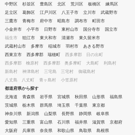
中野区
杉並区
豊島区
北区
荒川区
板橋区
練馬区
足立区
葛飾区
江戸川区
八王子市
立川市
武蔵野市
三鷹市
青梅市
府中市
昭島市
調布市
町田市
小金井市
小平市
日野市
東村山市
国分寺市
国立市
福生市
狛江市
東大和市
清瀬市
東久留米市
武蔵村山市
多摩市
稲城市
羽村市
あきる野市
西東京市
西多摩郡 瑞穂町
西多摩郡 日の出町
西多摩郡 檜原村
西多摩郡 奥多摩町
大島町
利島村
新島村
神津島村
三宅島 三宅村
御蔵島村
八丈島 八丈町
青ヶ島村
小笠原村
都道府県から探す
北海道
青森県
岩手県
宮城県
秋田県
山形県
福島県
茨城県
栃木県
群馬県
埼玉県
千葉県
東京都
神奈川県
新潟県
山梨県
長野県
静岡県
岐阜県
愛知県
三重県
富山県
石川県
福井県
滋賀県
京都府
大阪府
兵庫県
奈良県
和歌山県
鳥取県
島根県