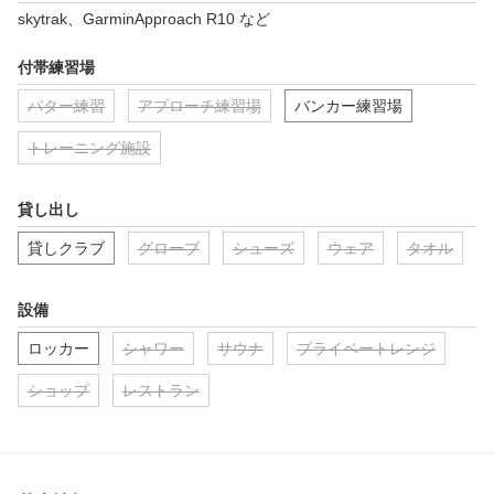
skytrak、GarminApproach R10 など
付帯練習場
パター練習
アプローチ練習場
バンカー練習場
トレーニング施設
貸し出し
貸しクラブ
グローブ
シューズ
ウェア
タオル
設備
ロッカー
シャワー
サウナ
プライベートレンジ
ショップ
レストラン