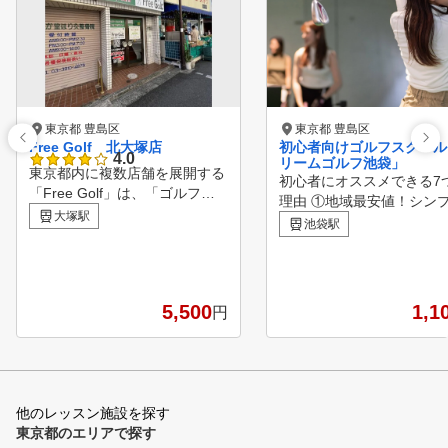
東京都 豊島区
東京都 豊島区
Free Golf 北大塚店
初心者向けゴルフスクール
4.0
リームゴルフ池袋」
東京都内に複数店舗を展開する
初心者にオススメできる7
「Free Golf」は、「ゴルフを
理由 ①地域最安値！シンプル
もっと身近なスポーツに」とい
大塚駅
な料金システム＆とにかく
池袋駅
う想いから生まれた、無人運営
初期費用！！ ②ゴルフ初
のシミュレーションゴルフ練習
レッスン実績10万人以上！
場です。 全店舗通い放題なの
マンツーマンレッスンをシ
で、ご自宅や職場の近く、ある
することで低コストで上
5,500
1,1
円
いは気分に合わせて、どの店舗
④初心者ゴルフレッスン実
でも自由に練習できます。 全
富な質の高いインストラク
打席に高解像度シミュレーター
陣！ ⑤上達をサポートする最
を完備し、SKYTRAK（スカイ
新の設備と最新のゴルフク
トラック）などの弾道測定機も
！ ⑥コースレッスンの充
他のレッスン施設を探す
利用可能。リアルなコース体験
⑦池袋駅1b出口ほぼ直結
東京都のエリアで探す
をしながら、ご自身のスイング
ら近く通いやすい！