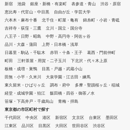
映像や弾道の記録を確認し、詳
新宿
池袋
銀座・新橋・有楽町
表参道・青山
渋谷・原宿
細な分析を行うことで、効率的
恵比寿・代官山・中目黒
自由が丘・学芸大学
なスキルアップをサポートしま
す。 半個室のプライベート空
六本木・麻布十番
北千住・町屋・亀有
錦糸町・小岩・青砥
間なので、周囲を気にすること
吉祥寺・荻窪・三鷹
立川・国立・国分寺
なく、ご自身のペースで集中し
八王子・日野・昭島
て練習に打ち込めます。深夜や
中野・高円寺・阿佐ヶ谷
早朝など、お客様のライフスタ
品川・大森・蒲田
上野・日本橋・浅草
イルに合わせて24時間いつでも
日暮里・駒込・千駄木
赤羽・十条・王子
葛西・門前仲町
ご利用いただけます。（一部店
舗を除く）
町田
三軒茶屋・用賀・二子玉川
下北沢・代々木上原
板橋・成増・巣鴨
目黒・戸越・武蔵小山
田無・小平・久米川
大泉学園・江古田・練馬
東久留米・ひばりヶ丘
調布・府中
多摩・聖蹟桜ヶ丘・稲城
経堂・成城学園・狛江
飯田橋・四谷・御茶ノ水
笹塚・下高井戸・千歳烏山
青梅・拝島
東京都の市区町村で探す
千代田区
中央区
港区
新宿区
文京区
台東区
墨田区
江東区
品川区
目黒区
大田区
世田谷区
渋谷区