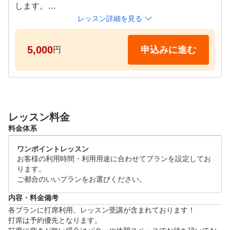
します。

尚、ご入会時はご入会月＋翌月分のお支払い頂く必要
レッスン詳細を見る
がございます。当日ご説明いたします。

5,000
申込みに進む
円
未経験者や初心者の方はクラブの握り方をはじめ、基
礎からお教え致します。

時間内は打ち放題ですので、どんどん打ってください
。
レッスン料金
料金体系
ワンポイントレッスン
お客様の利用時間・利用用途に合わせてプランを設定してお
ります。

ご都合のいいプランをお選びください。
内容・料金備考
各プランに打席利用、レッスン受講が含まれております！

打席は予約優先となります。
