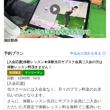
時間帯・ご利用可能時間・レッスン有無など）

▶
※メンバー会員様のみとなります。

3. 初心者でも安心

初心者の方でもご安心いただけるように、練習前にヒアリ
ングをさせていただきます。

施設動画
4．全打席に最先端シミュレータ機器を導入

当店では（公社）日本ゴルフ協会（PGA）からも正式に
予約プラン
申込みの流れを見る
推奨されているシミュレーションマシンを4打席導入して
おります。

[入会応援]体験レッスン★体験当日サブスク会員ご入会の方は
より実践的な練習はもちろん詳細なデータ分析をお楽しみ
体験レッスン料頂きません！
いただけます。

初回限定
マンツーマン
回数
1回
時間
50分
[入会応援]

5．最高クラスのインストラクターが在籍

当スクールには入会金なく、月々のプラン料金のお支
当店ではUSGTFやCGTF等の資格を所持しているインス
払いのみとなります。

トラクターがレッスンを指導いたします。

さらに、体験レッスン当日にサブスク会員にご入会い
また、女性インストラクターも在籍しており女性でも安心
ただいた方限定で体験レッスン料を無料でご案内いた
してレッスンを受けられます。