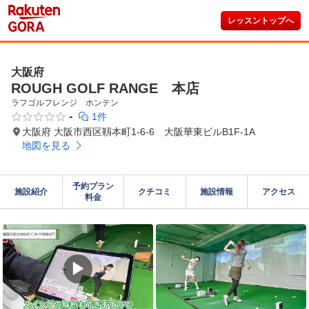
レッスントップへ
大阪府
ROUGH GOLF RANGE 本店
ラフゴルフレンジ　ホンテン
-
1件
大阪府 大阪市西区靱本町1-6-6 大阪華東ビルB1F-1A
地図を見る
予約プラン

施設紹介
クチコミ
施設情報
アクセス
料金
▶