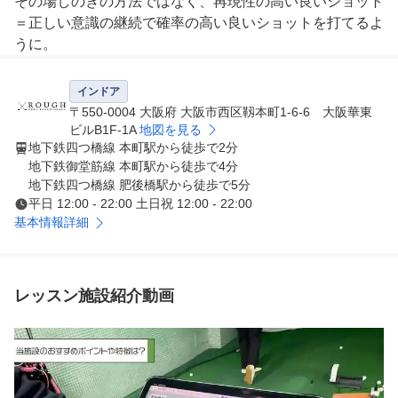
その場しのぎの方法ではなく、再現性の高い良いショット
＝正しい意識の継続で確率の高い良いショットを打てるよ
うに。

地道な練習が多いかもしれませんができるだけ楽しくシン
プルに心の底から感動できるゴルフライフを体験していた
インドア
だきたいです。

〒550-0004 大阪府 大阪市西区靱本町1-6-6 大阪華東
ビルB1F-1A
地図を見る
地下鉄四つ橋線 本町駅から徒歩で2分
1. 簡単ご利用

地下鉄御堂筋線 本町駅から徒歩で4分
当店のみの特典でクラブ・シューズを含んだレンタル用品
地下鉄四つ橋線 肥後橋駅から徒歩で5分
一式を無料にて貸出しています。

平日 12:00 - 22:00 土日祝 12:00 - 22:00
基本情報詳細
2. 定額通い放題

・練習のみプランで自分の課題・練習を黙々とするのもよ
し。

レッスン施設紹介動画
・時間無制限＋レッスン付プランで毎日スイングチェック
が可能です。

・追加料金なしでラウンドモードのプレーも可能！

お客様の用途に合わせたプランをご選択いただけます。(