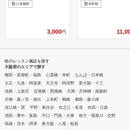
がら少しずつ上達」を大切にし
パット」。 女性の方でも
心斎橋駅
本町駅
たインドアゴルフ練習場です。
帰りや週末に気軽にご利用
最新のスイング解析マシン「ス
だける、パター専門のトレ
イングナビ」を使って、自分の
ングジムです。 遊び感覚
スイングをチェックしながら練
軽な練習から、本格的なコ
3,000
11,0
円
習できるので、初めての方でも
ングまで用途に合わせてご
安心。 初心者や女性の方も大
いただけます。 最新のシ
歓迎！ コーチが、一人ひとり
ーション機器と練習用グリ
に合わせて丁寧にレッスンを行
を完備しており、実践に近
います。無理のないペースで、
境で練習が可能。 また、酸
他のレッスン施設を探す
楽しみながら続けられるのが魅
OXセッションを取り入れ
大阪府のエリアで探す
力です。 「ボールに当てる」
康管理コースでリフレッシ
ことを意識するのではなく、ク
きます!!
梅田・茶屋町・福島
心斎橋・本町
なんば・日本橋
ラブの自然な動きを体に覚えさ
大正・九条・阿波座
天王寺・阿倍野
新大阪・十三
せることで、毎回同じように振
れる再現性の高いスイングを目
淡路・上新庄
淀屋橋・肥後橋
天満・天神橋・南森町
指します。 「はじめてのゴル
京橋・森ノ宮・放出
上本町・鶴橋
都島・森小路
フ」にも「初めてのラウンドデ
深江橋・巽
ビュー」にも「さらに上を目指
平野・東住吉
住之江・長居
吹田・江坂
すゴルフ」にぴったりの、やさ
池田・豊中・箕面
守口・門真・大東
枚方・寝屋川・交野
しい空間でお待ちしています！
高槻・茨木・摂津
東大阪・八尾・柏原
■キッズ向けゴルフ教室も開校