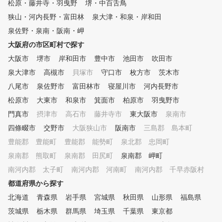
！ GOLF QUEST for KIDSは5
松原・藤井寺・羽曳野
堺・中百舌鳥
歳～12歳までの子供ゴルフ教室
狭山・河内長野・富田林
泉大津・和泉・岸和田
です。 体験ではゲーム感覚で
泉佐野・泉南・阪南・岬
シミュレーションゴルフを楽し
みながら、 「ゴルフってこん
大阪府の市区町村で探す
な感じ」という雰囲気を気軽に
大阪市
堺市
岸和田市
豊中市
池田市
吹田市
体感できます。 お気軽に体験
会にお越しください。
泉大津市
高槻市
貝塚市
守口市
枚方市
茨木市
八尾市
泉佐野市
富田林市
寝屋川市
河内長野市
松原市
大東市
和泉市
箕面市
柏原市
羽曳野市
門真市
摂津市
高石市
藤井寺市
東大阪市
泉南市
四條畷市
交野市
大阪狭山市
阪南市
三島郡 島本町
豊能郡 豊能町
豊能郡 能勢町
泉北郡 忠岡町
泉南郡 熊取町
泉南郡 田尻町
泉南郡 岬町
南河内郡 太子町
南河内郡 河南町
南河内郡 千早赤阪村
都道府県から探す
北海道
青森県
岩手県
宮城県
秋田県
山形県
福島県
茨城県
栃木県
群馬県
埼玉県
千葉県
東京都