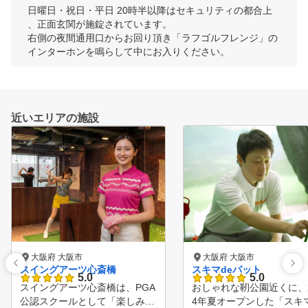
日曜日・祝日・平日 20時半以降はセキュリティの都合上
、正面玄関が施錠されています。

右側の夜間通用口からお回り頂き「ラフゴルフレンジ」の
インターホンを鳴らして中にお入りください。
近いエリアの施設
大阪府 大阪市
大阪府 大阪市
スイングアーツ心斎橋
スキマdeパット
5.0
5.0
スイングアーツ心斎橋は、PGA
おしゃれな靭公園近くに、2
公認スクールとして「楽しみな
4年夏オープンした「スキマ