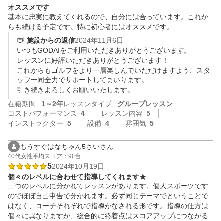
オススメです
基本に忠実に教えてくれるので、自分には合っています。これか
らも続ける予定です。特に初心者にはオススメです。
施設からの返信
2024年11月6日
いつもGODAIをご利用いただきありがとうございます。

レッスンに好評いただきありがとうございます！

これからもゴルフをより一層楽しんでいただけますよう、スタ
ッフ一同全力でサポートしてまいります。

引き続きよろしくお願いいたします。
在籍期間 :
1～2年
レッスンタイプ :
グループレッスン
コストパフォーマンス
4
レッスン内容
5
インストラクター
5
設備
4
雰囲気
5
もうすぐはなちゃん5さいさん
40代
女性
平均スコア：90台
5
2024年10月19日
個々のレベルに合わせて指導してくれます★
二つのレベルに分かれてレッスンがあります。個人スポーツです
のでほぼ自己申告で分かれます。必ず同じテーマでということで
はなく、コーチそれぞれで指導がなされる形です。指導の仕方は
個々に異なりますが、総合的に終着点はスコアアップにつながる