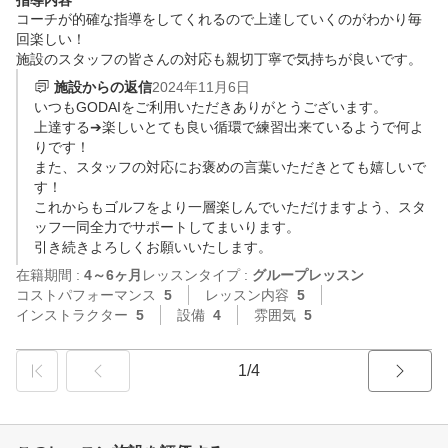
指導内容
コーチが的確な指導をしてくれるので上達していくのがわかり毎
回楽しい！

施設のスタッフの皆さんの対応も親切丁寧で気持ちが良いです。
施設からの返信
2024年11月6日
いつもGODAIをご利用いただきありがとうございます。

上達する➔楽しいとても良い循環で練習出来ているようで何よ
りです！

また、スタッフの対応にお褒めの言葉いただきとても嬉しいで
す！

これからもゴルフをより一層楽しんでいただけますよう、スタ
ッフ一同全力でサポートしてまいります。

引き続きよろしくお願いいたします。
在籍期間 :
4～6ヶ月
レッスンタイプ :
グループレッスン
コストパフォーマンス
5
レッスン内容
5
インストラクター
5
設備
4
雰囲気
5
1/4