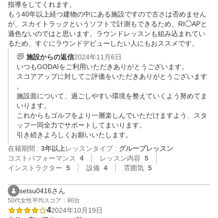
指導をしてくれます。

もう40年以上経つ建物の中にある施設ですので古さは否めません
が、スカイトラックというソフトで計測もできるため、RI◯APと
遜色ないのではと思います。ラウンドレッスンも組み込まれてい
るため、すぐにラウンドデビューしたい人にもおススメです。
施設からの返信
2024年11月6日
いつもGODAIをご利用いただきありがとうございます。

スコアアップに対してご評価をいただきありがとうございます
。

施設面について、過ごしやすい環境を整えていくよう努めてま
いります。

これからもゴルフをより一層楽しんでいただけますよう、スタ
ッフ一同全力でサポートしてまいります。

引き続きよろしくお願いいたします。
在籍期間 :
3年以上
レッスンタイプ :
グループレッスン
コストパフォーマンス
4
レッスン内容
5
インストラクター
5
設備
4
雰囲気
5
setsu0416さん
50代
女性
平均スコア：90台
4
2024年10月19日