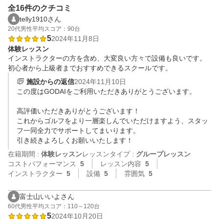
全16件のクチコミ
telly1910さん
20代
男性
平均スコア：90台
5
2024年11月8日
体験レッスン
インストラクターの方を含め、大変良い方々で設備も良いです。

初心者から上級者までおすすめできるスクールです。
施設からの返信
2024年11月10日
この度はGODAIをご利用いただきありがとうございます。

高評価いただきありがとうございます！

これからゴルフをより一層楽しんでいただけますよう、スタッ
フ一同全力でサポートしてまいります。

引き続きよろしくお願いいたします！
在籍期間 :
体験レッスン
レッスンタイプ :
グループレッスン
コストパフォーマンス
5
レッスン内容
5
インストラクター
5
設備
5
雰囲気
5
富士山いいよさん
60代
男性
平均スコア：110～120台
5
2024年10月20日