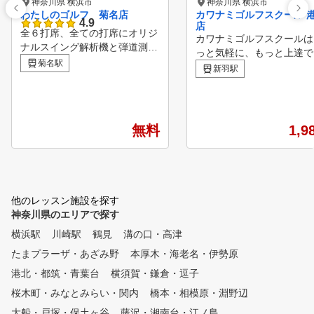
神奈川県 横浜市
神奈川県 横浜市
わたしのゴルフ 菊名店
カワナミゴルフスクール 
4.9
店
全６打席、全ての打席にオリジ
カワナミゴルフスクールは
ナルスイング解析機と弾道測定
っと気軽に、もっと上達で
器を完備！ 月額会費はレッス
菊名駅
環境づくりをテーマとした
新羽駅
ン込み月7,980円～。毎月定額
フスクールです。 ゴルフ
で習い放題です。 ２４時間ご
のプロフェッショナルとし
利用可能！クラブ・シューズ等
創業50年以上のパイオニ
無料レンタル品も充実していま
ールとして、 お客様⼀⼈
無料
1,9
すので手ぶらでもOK！ レフテ
りのゴルフライフを⽣涯サ
ィ用の打席もあります。 ゴル
トいたします。
フ初心者の方や女性の方大歓迎
！
他のレッスン施設を探す
神奈川県のエリアで探す
横浜駅
川崎駅
鶴見
溝の口・高津
たまプラーザ・あざみ野
本厚木・海老名・伊勢原
港北・都筑・青葉台
横須賀・鎌倉・逗子
桜木町・みなとみらい・関内
橋本・相模原・淵野辺
大船・戸塚・保土ヶ谷
藤沢・湘南台・江ノ島