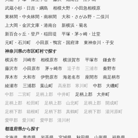
武蔵小杉・日吉・綱島
相模大野・小田急相模原
東林間・中央林間・南林間
大和・さがみ野・二俣川
上大岡・金沢文庫・港南台
新横浜・菊名
新百合ヶ丘・登戸・稲田堤
平塚・茅ヶ崎・辻堂
元町・石川町
小田原・鴨宮・国府津
東神奈川・子安
神奈川県の市区町村で探す
横浜市
川崎市
相模原市
横須賀市
平塚市
鎌倉市
藤沢市
小田原市
茅ヶ崎市
逗子市
三浦市
秦野市
厚木市
大和市
伊勢原市
海老名市
座間市
南足柄市
綾瀬市
三浦郡 葉山町
高座郡 寒川町
中郡 大磯町
中郡 二宮町
足柄上郡 中井町
足柄上郡 大井町
足柄上郡 松田町
足柄上郡 山北町
足柄上郡 開成町
足柄下郡 箱根町
足柄下郡 真鶴町
足柄下郡 湯河原町
愛甲郡 愛川町
愛甲郡 清川村
都道府県から探す
北海道
青森県
岩手県
宮城県
秋田県
山形県
福島県