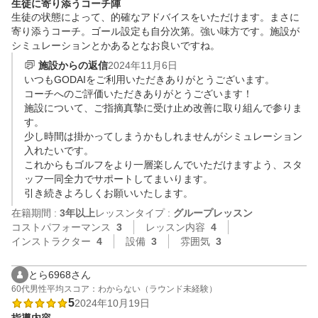
生徒に寄り添うコーチ陣
生徒の状態によって、的確なアドバイスをいただけます。まさに
寄り添うコーチ。ゴール設定も自分次第。強い味方です。施設が
シミュレーションとかあるとなお良いですね。
施設からの返信
2024年11月6日
いつもGODAIをご利用いただきありがとうございます。

コーチへのご評価いただきありがとうございます！

施設について、ご指摘真摯に受け止め改善に取り組んで参りま
す。

少し時間は掛かってしまうかもしれませんがシミュレーション
入れたいです。

これからもゴルフをより一層楽しんでいただけますよう、スタ
ッフ一同全力でサポートしてまいります。

引き続きよろしくお願いいたします。
在籍期間 :
3年以上
レッスンタイプ :
グループレッスン
コストパフォーマンス
3
レッスン内容
4
インストラクター
4
設備
3
雰囲気
3
とら6968さん
60代
男性
平均スコア：わからない（ラウンド未経験）
5
2024年10月19日