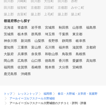
田川郡 川崎町
田川郡 大任町
田川郡 赤村
田川郡 福智町
京都郡 苅田町
京都郡 みやこ町
築上郡 吉富町
築上郡 上毛町
築上郡 築上町
都道府県から探す
北海道
青森県
岩手県
宮城県
秋田県
山形県
福島県
茨城県
栃木県
群馬県
埼玉県
千葉県
東京都
神奈川県
新潟県
山梨県
長野県
静岡県
岐阜県
愛知県
三重県
富山県
石川県
福井県
滋賀県
京都府
大阪府
兵庫県
奈良県
和歌山県
鳥取県
島根県
岡山県
広島県
山口県
徳島県
香川県
愛媛県
高知県
福岡県
佐賀県
長崎県
熊本県
大分県
宮崎県
鹿児島県
沖縄県
トップ
レッスントップ
福岡県
春日・大野城・太宰府・筑紫野
アールイーゴルフスクール大野城校
アールイーゴルフスクール大野城校のクチコミ・評判・評価