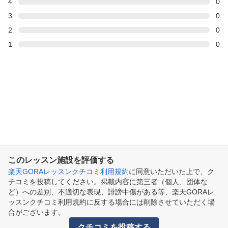
4
0
3
0
2
0
1
0
このレッスン施設を評価する
楽天GORAレッスンクチコミ利用規約
に同意いただいた上で、ク
チコミを投稿してください。掲載内容に第三者（個人、団体な
ど）への差別、不適切な表現、誹謗中傷がある等、楽天GORAレ
ッスンクチコミ利用規約に反する場合には削除させていただく場
合がございます。
クチコミを投稿する