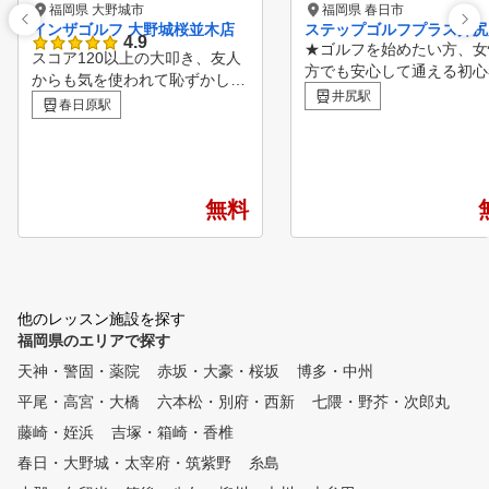
福岡県 大野城市
福岡県 春日市
インザゴルフ 大野城桜並木店
ステップゴルフプラス井尻
4.9
★ゴルフを始めたい方、女
スコア120以上の大叩き、友人
方でも安心して通える初心
からも気を使われて恥ずかしか
ログラムも充実!!～無料体
井尻駅
った。 １人で練習してもなか
春日原駅
約受付中!!～ ★新規入会
なか上手くならずに、ゴルフが
いた方に割引キャンペーン
嫌いになってきた。 そんな経
中!! ★受講制限&回数制限
験はありませんか？ インザゴ
のインドアゴルフスクール!
ルフは、そんな初心者から中級
ゴルフクラブ&シューズは
無料
者の方のゴルフライフを変える
レンタルあり！ ★全打席
ために生まれました。 好きな
ングチェックできる解析機
だけ練習して・好きなだけコー
‼ ★天候に影響されないゴ
チに教えてもらっても月々11,9
練習場としても利用できま
80円からという、通いやすいレ
★ライフスタイルに合わせ
他のレッスン施設を探す
ッスンスタジオを実現しました
つの料金プランをご用意
福岡県のエリアで探す
。レッスンプロは有名パーソナ
ルゴルフレッスンスタジオ出身
天神・警固・薬院
赤坂・大豪・桜坂
博多・中州
者・ドラコンプロ・名門コース
平尾・高宮・大橋
六本松・別府・西新
七隈・野芥・次郎丸
のキャディなどゴルフを知るプ
ロばかり。 レッスンは、イン
藤崎・姪浜
吉塚・箱崎・香椎
ザゴルフ認定コーチがカリキュ
春日・大野城・太宰府・筑紫野
糸島
ラムに沿って基礎から教えます