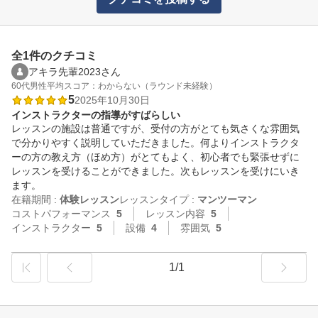
全1件のクチコミ
アキラ先輩2023さん
60代
男性
平均スコア：わからない（ラウンド未経験）
5
2025年10月30日
インストラクターの指導がすばらしい
レッスンの施設は普通ですが、受付の方がとても気さくな雰囲気
で分かりやすく説明していただきました。何よりインストラクタ
ーの方の教え方（ほめ方）がとてもよく、初心者でも緊張せずに
レッスンを受けることができました。次もレッスンを受けにいき
ます。
在籍期間 :
体験レッスン
レッスンタイプ :
マンツーマン
コストパフォーマンス
5
レッスン内容
5
インストラクター
5
設備
4
雰囲気
5
1/1