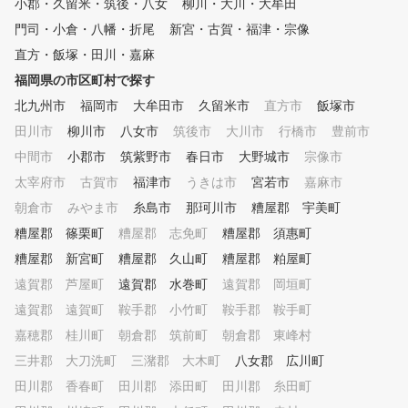
小郡・久留米・筑後・八女
柳川・大川・大牟田
。それぞれの進度に合わせて、
優しくて楽しいレッスンです。
門司・小倉・八幡・折尾
新宮・古賀・福津・宗像
初心者の方、今まで屋外練習場
直方・飯塚・田川・嘉麻
で独学で頑張ってきた方、途中
やめていたけど再チャレンジし
福岡県の市区町村で探す
たい方など、習い放題、学び放
北九州市
福岡市
大牟田市
久留米市
直方市
飯塚市
題のインドアゴルフスクール・
田川市
柳川市
八女市
筑後市
大川市
行橋市
豊前市
インザゴルフで快適なゴルフラ
イフを始めてみませんか？ あ
中間市
小郡市
筑紫野市
春日市
大野城市
宗像市
なたの人生がより良いものにな
太宰府市
古賀市
福津市
うきは市
宮若市
嘉麻市
ることをインザゴルフ一同、願
っております。
朝倉市
みやま市
糸島市
那珂川市
糟屋郡 宇美町
糟屋郡 篠栗町
糟屋郡 志免町
糟屋郡 須惠町
糟屋郡 新宮町
糟屋郡 久山町
糟屋郡 粕屋町
遠賀郡 芦屋町
遠賀郡 水巻町
遠賀郡 岡垣町
遠賀郡 遠賀町
鞍手郡 小竹町
鞍手郡 鞍手町
嘉穂郡 桂川町
朝倉郡 筑前町
朝倉郡 東峰村
三井郡 大刀洗町
三潴郡 大木町
八女郡 広川町
田川郡 香春町
田川郡 添田町
田川郡 糸田町