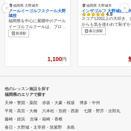
福岡県 大野城市
福岡県 大野城市
アールイーゴルフスクール大野
インザゴルフ 大野城桜並
4.9
城校
スコア120以上の大叩き、
福岡県を中心に展開中のアール
からも気を使われて恥ずか
イーゴルフルクールは、プロゴ
った。 １人で練習してもなか
春日原駅
ルファーによる指導で着実に上
新原駅
なか上手くならずに、ゴル
達が実感することができるゴル
嫌いになってきた。 そんな経
フスクールです。 ゴルフデビ
験はありませんか？ インザゴ
ューしたばかりの初心者の方も
ルフは、そんな初心者から
、伸び悩んでいる上級者の方も
1,100
円
者の方のゴルフライフを変
、目に見えた成果が出ればやは
ために生まれました。 好きな
り楽しいもの。 アールイーゴ
だけ練習して・好きなだけ
ルフスクールでは、スクール生
チに教えてもらっても月々1
のレベルに合わせた緻密な指導
80円からという、通いや
計画、他では珍しいバリエーシ
他のレッスン施設を探す
ッスンスタジオを実現しま
ョン豊富なカリキュラム、 ス
福岡県のエリアで探す
。レッスンプロは有名パー
クール生専用のゴルフクラブの
ルゴルフレッスンスタジオ
天神・警固・薬院
メンテナンス工房など、ゴルフ
赤坂・大豪・桜坂
博多・中州
者・ドラコンプロ・名門コ
に関わるあらゆるご要望にお応
平尾・高宮・大橋
六本松・別府・西新
七隈・野芥・次郎丸
のキャディなどゴルフを知
えできるよう、万全の体制でサ
ロばかり。 レッスンは、イン
藤崎・姪浜
吉塚・箱崎・香椎
ポートします！
ザゴルフ認定コーチがカリ
春日・大野城・太宰府・筑紫野
糸島
ラムに沿って基礎から教え