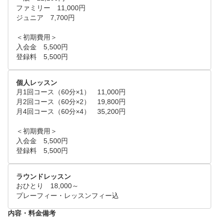
バイスでプレーヤーに合わせた確実な上達が見込めます。

ファミリー　11,000円

ジュニア　7,700円

■ハイスピードカメラでの撮影（インドア）

＜初期費用＞

スイングを2方向から同時に撮影し、体の動きからスイン
入会金　5,500円

グをレベルアップしていきます。

登録料　5,500円
撮影したデータは毎回保存でき、スイングの変化を客観的
に見ることが出来ます。

個人レッスン
月1回コース（60分×1）　11,000円

■パターレッスン（インドア）

月2回コース（60分×2）　19,800円

パター専用の計測器を用いて、フェースの向き、クラブの
月4回コース（60分×4）　35,200円

動き、テンポなど、ストロークをチェック。

＜初期費用＞

プレーヤーひとりひとりに合わせたパッティングスタイル
入会金　5,500円

を提案。

登録料　5,500円
使用パターのフィッティングも行います。ツアープロも実
践する最新のパッティング理論に基づいてレッスンを行い
ラウンドレッスン
ます。

おひとり　18,000～

プレーフィー・レッスンフィー込
※普段練習しているドライビングレンジ（アウトドア）で
内容・料金備考
もマンツーマンレッスンの対応可能です。
