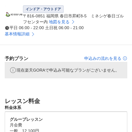
■レッスン時間は60～80分の少人数制！

1クラス定員6～8名の少人数制なので効率よく練習できま
インドア・アウトドア
す。

〒816-0851 福岡県 春日市昇町8-5 ミネシゲ春日ゴル
ゴルフ仲間も自然に増えて楽しく練習を続けられます。

フセンター内
地図を見る
平日 06:00 - 22:00 土日祝 06:00 - 21:00
基本情報詳細
■誰でも自然に上達するシステムです！

ステップアップシステム導入により各個人のレベルに合わ
せてインストラクターが個別にカリキュラムを組みます。

スイング動画を撮影しながらお互いに動きを確認し、課題
予約プラン
申込みの流れを見る
を共有しながらレッスンを行いますので、明確に目標を持
現在楽天GORAで申込み可能なプランがございません。
って計画的に受講できます。

～パーソナルレッスン～

■弾道計測器を用いたデータに基づいたレッスン（インド
レッスン料金
ア）

料金体系
ショット毎のデータを計測しスイングを改善していきます
グループレッスン
。

月会費

感覚だけにとらわれない、物理的なデータに基づいたアド
一般　12,100円
