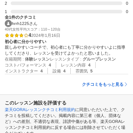
2
0
1
0
全1件のクチコミ
hrrh1225さん
40代
女性
平均スコア：110～120台
4
2024年1月16日
初心者に分かりやすい
親しみやすいコーチで、初心者にも丁寧に分かりやすいよに指導
在籍期間 :
体験レッスン
レッスンタイプ :
グループレッスン
コストパフォーマンス
4
レッスン内容
4
インストラクター
4
設備
4
雰囲気
5
クチコミをもっと見る
このレッスン施設を評価する
楽天GORAレッスンクチコミ利用規約
に同意いただいた上で、ク
チコミを投稿してください。掲載内容に第三者（個人、団体な
ど）への差別、不適切な表現、誹謗中傷がある等、楽天GORAレ
ッスンクチコミ利用規約に反する場合には削除させていただく場