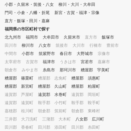
小郡・久留米・筑後・八女
柳川・大川・大牟田
。それぞれの進度に合わせ
優しくて楽しいレッスンで
門司・小倉・八幡・折尾
新宮・古賀・福津・宗像
初心者の方、今まで屋外練
直方・飯塚・田川・嘉麻
で独学で頑張ってきた方、
やめていたけど再チャレン
福岡県の市区町村で探す
たい方など、習い放題、学
北九州市
福岡市
大牟田市
久留米市
直方市
飯塚市
題のインドアゴルフスクー
田川市
柳川市
八女市
筑後市
大川市
インザゴルフで快適なゴル
行橋市
豊前市
イフを始めてみませんか？ 
中間市
小郡市
筑紫野市
春日市
大野城市
宗像市
なたの人生がより良いもの
太宰府市
古賀市
福津市
うきは市
宮若市
嘉麻市
ることをインザゴルフ一同
っております。
朝倉市
みやま市
糸島市
那珂川市
糟屋郡 宇美町
糟屋郡 篠栗町
糟屋郡 志免町
糟屋郡 須惠町
糟屋郡 新宮町
糟屋郡 久山町
糟屋郡 粕屋町
遠賀郡 芦屋町
遠賀郡 水巻町
遠賀郡 岡垣町
遠賀郡 遠賀町
鞍手郡 小竹町
鞍手郡 鞍手町
嘉穂郡 桂川町
朝倉郡 筑前町
朝倉郡 東峰村
三井郡 大刀洗町
三潴郡 大木町
八女郡 広川町
田川郡 香春町
田川郡 添田町
田川郡 糸田町