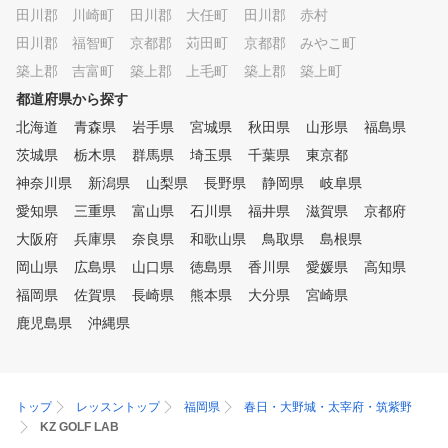
田川郡 川崎町
田川郡 大任町
田川郡 赤村
田川郡 福智町
京都郡 苅田町
京都郡 みやこ町
築上郡 吉富町
築上郡 上毛町
築上郡 築上町
都道府県から探す
北海道
青森県
岩手県
宮城県
秋田県
山形県
福島県
茨城県
栃木県
群馬県
埼玉県
千葉県
東京都
神奈川県
新潟県
山梨県
長野県
静岡県
岐阜県
愛知県
三重県
富山県
石川県
福井県
滋賀県
京都府
大阪府
兵庫県
奈良県
和歌山県
鳥取県
島根県
岡山県
広島県
山口県
徳島県
香川県
愛媛県
高知県
福岡県
佐賀県
長崎県
熊本県
大分県
宮崎県
鹿児島県
沖縄県
トップ
レッスントップ
福岡県
春日・大野城・太宰府・筑紫野
KZ GOLF LAB