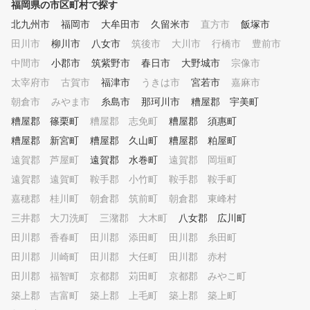
やめていたけど再チャレン
福岡県の市区町村で探す
たい方など、習い放題、学
北九州市
福岡市
大牟田市
久留米市
直方市
飯塚市
題のインドアゴルフスクー
田川市
柳川市
八女市
筑後市
大川市
インザゴルフで快適なゴル
行橋市
豊前市
イフを始めてみませんか？ 
中間市
小郡市
筑紫野市
春日市
大野城市
宗像市
なたの人生がより良いもの
太宰府市
古賀市
福津市
うきは市
宮若市
嘉麻市
ることをインザゴルフ一同
っております。
朝倉市
みやま市
糸島市
那珂川市
糟屋郡 宇美町
糟屋郡 篠栗町
糟屋郡 志免町
糟屋郡 須惠町
糟屋郡 新宮町
糟屋郡 久山町
糟屋郡 粕屋町
遠賀郡 芦屋町
遠賀郡 水巻町
遠賀郡 岡垣町
遠賀郡 遠賀町
鞍手郡 小竹町
鞍手郡 鞍手町
嘉穂郡 桂川町
朝倉郡 筑前町
朝倉郡 東峰村
三井郡 大刀洗町
三潴郡 大木町
八女郡 広川町
田川郡 香春町
田川郡 添田町
田川郡 糸田町
田川郡 川崎町
田川郡 大任町
田川郡 赤村
田川郡 福智町
京都郡 苅田町
京都郡 みやこ町
築上郡 吉富町
築上郡 上毛町
築上郡 築上町