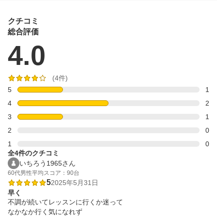
クチコミ
総合評価
4.0
(4件)
5
1
4
2
3
1
2
0
1
0
全4件のクチコミ
いちろう1965さん
60代
男性
平均スコア：90台
5
2025年5月31日
早く
不調が続いてレッスンに行くか迷って

なかなか行く気になれず
