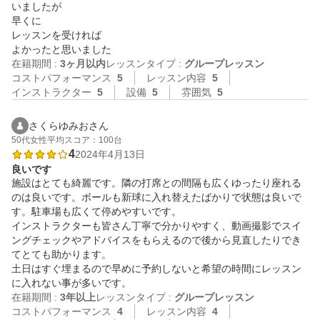
いましたが

早くに

レッスンを受ければ

よかったと思いました
在籍期間 :
3ヶ月以内
レッスンタイプ :
グループレッスン
コストパフォーマンス
5
レッスン内容
5
インストラクター
5
設備
5
雰囲気
5
さくらゆみおさん
50代
女性
平均スコア：100台
4
2024年4月13日
良いです
施設はとても綺麗です。隣の打席との間隔も広くゆったり座れる
のは良いです。ボールも新球に入れ替えたばかりで状態は良いで
す。駐車場も広くて停めやすいです。

インストラクターも皆さん丁寧で分かりやすく、動画撮影でスイ
ングチェックやアドバイスをもらえるので後から見直したりでき
てとても助かります。

土日はすぐ埋まるので早めに予約しないと希望の時間にレッスン
在籍期間 :
3年以上
レッスンタイプ :
グループレッスン
コストパフォーマンス
4
レッスン内容
4