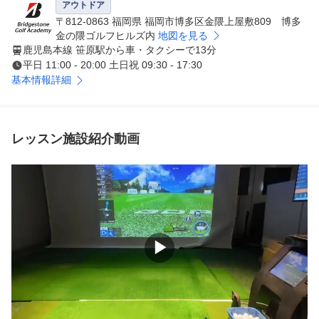
アウトドア
●POINT２

〒812-0863 福岡県 福岡市博多区金隈上屋敷809 博多
国内会員数約15,000人を誇る抜群の指導力

金の隈ゴルフヒルズ内
地図を見る
鹿児島本線 笹原駅から車・タクシーで13分
インストラクターは全員当社の厳しい基準をクリア、その
平日 11:00 - 20:00 土日祝 09:30 - 17:30
後も進化し続けるギア、技術、コーチング理論をフォロー
基本情報詳細
アップするために定期的な研修を受けています。 また、
女性インストラクターも在籍していますので、女性の方も
安心してレッスンを受けられます。

レッスン施設紹介動画
●POINT３

同じ目的を持つ仲間とレベルアップ

少人数制のグループレッスンだから同じ目的をもつ仲間、
会社などでは知り合うことのない ゴルフ仲間を見つけて
いただけます。 スクール生対象のコンペやゴルフ合宿も
開催しておりますので、レッスン以外でもおもいっきりゴ
▶
ルフをお楽しみいただけます。

●POINT４

実際のコースでより実践的なトレーニング
