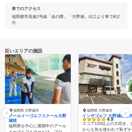
車でのアクセス
福岡都市高速2号線「金の隈」「大野城」出口より車で約2
分
近いエリアの施設
福岡県 大野城市
福岡県 大野城市
アールイーゴルフスクール大野
インザゴルフ 大野城桜並
4.9
城校
スコア120以上の大叩き、
福岡県を中心に展開中のアール
からも気を使われて恥ずか
イーゴルフルクールは、プロゴ