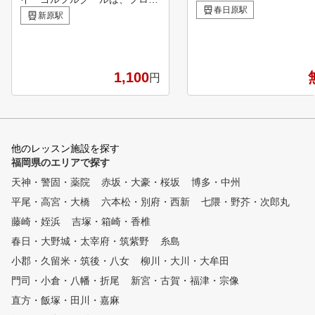
った。 １人で練習してもなか
春日原駅
ルファーによる指導で着実に上
新原駅
なか上手くならずに、ゴル
達が実感することができるゴル
嫌いになってきた。 そんな経
フスクールです。 ゴルフデビ
験はありませんか？ インザゴ
ューしたばかりの初心者の方も
ルフは、そんな初心者から
、伸び悩んでいる上級者の方も
1,100
円
者の方のゴルフライフを変
、目に見えた成果が出ればやは
ために生まれました。 好きな
り楽しいもの。 アールイーゴ
だけ練習して・好きなだけ
ルフスクールでは、スクール生
チに教えてもらっても月々1
のレベルに合わせた緻密な指導
80円からという、通いや
計画、他では珍しいバリエーシ
他のレッスン施設を探す
ッスンスタジオを実現しま
ョン豊富なカリキュラム、 ス
福岡県のエリアで探す
。レッスンプロは有名パー
クール生専用のゴルフクラブの
ルゴルフレッスンスタジオ
天神・警固・薬院
メンテナンス工房など、ゴルフ
赤坂・大豪・桜坂
博多・中州
者・ドラコンプロ・名門コ
に関わるあらゆるご要望にお応
平尾・高宮・大橋
六本松・別府・西新
七隈・野芥・次郎丸
のキャディなどゴルフを知
えできるよう、万全の体制でサ
ロばかり。 レッスンは、イン
藤崎・姪浜
吉塚・箱崎・香椎
ポートします！
ザゴルフ認定コーチがカリ
春日・大野城・太宰府・筑紫野
糸島
ラムに沿って基礎から教え
小郡・久留米・筑後・八女
柳川・大川・大牟田
。それぞれの進度に合わせ
優しくて楽しいレッスンで
門司・小倉・八幡・折尾
新宮・古賀・福津・宗像
初心者の方、今まで屋外練
直方・飯塚・田川・嘉麻
で独学で頑張ってきた方、