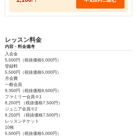
「とにかく楽しいゴルフをしたい方」

【タイムスケジュール】

平日

月・火曜　11:00～、13:30～、18:30～、20:00～

レッスン料金
水曜　13:30～、18:00～、19:20～、20:40～

内容・料金備考
木曜　10:30～、11:00～、12:00～、12:30～、13:30
入会金

～、18:00～、19:20～、20:40～

5,500円（税抜価格5,000円）

金曜　11:00～、13:30～、18:00～、19:20～、20:40
登録料

～

5,500円（税抜価格5,000円）

月会費

休日

一般会員

9,350円（税抜価格8,500円）

土・日曜　9:30～、10:50～、12:10～、13:30～、14:5
ファミリー会員※1

0～、16:10～、17:30～

8,250円 （税抜価格7,500円）

祝日　9:30～、10:50～、12:10～

ジュニア会員※2

8,250円 （税抜価格7,500円）

【レッスン当日に必要な物】

レッスンチケット

10枚

・運動できる服装

5,500円（税抜価格5,000円）

・運動靴
