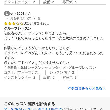
インストラクター
5
設備
5
雰囲気
5
ヤマ1205さん
40代
男性
平均スコア：90台
3
2024年2月26日
グループレッスン
初級者のグループレッスン中であった為、

じっくり見てもらうことが出来ず不完全燃焼のまま終了しました
。

体験なのでしょうがないかもしれませんが

ドライバーの悩みがあったので、もう少し見ていただきたかった
ですね。

何もいいアドバイスなどありませんでした。
在籍期間 :
体験レッスン
レッスンタイプ :
グループレッスン
コストパフォーマンス
-
レッスン内容
2
インストラクター
2
設備
5
雰囲気
3
クチコミをもっと見る
このレッスン施設を評価する
楽天GORAレッスンクチコミ利用規約
に同意いただいた上で、ク