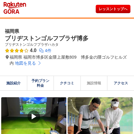
レッスントップへ
福岡県
ブリヂストンゴルフプラザ博多
ブリヂストンゴルフプラザハカタ
4.0
4件
福岡県 福岡市博多区金隈上屋敷809 博多金の隈ゴルフヒルズ
内
地図を見る
予約プラン

施設紹介
クチコミ
施設情報
アクセス
料金
▶