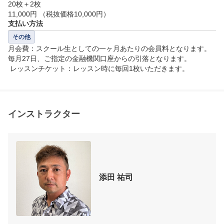
20枚＋2枚

・グローブ（手袋）

11,000円 （税抜価格10,000円）
・クラブ（クラブを持っていない場合は、貸出用クラ
支払い方法
ブがございますのでご安心ください。）

その他
月会費：スクール生としての一ヶ月あたりの会員料となります。
毎月27日、ご指定の金融機関口座からの引落となります。

 レッスンチケット：レッスン時に毎回1枚いただきます。
－－－－－－－－－－－－－－－－－－－－－－－－
－－－－－－－－－－－－－－－－－－－－－－－－
－－－

※日時リクエストについて…

インストラクター
例1　第一希望：月曜11:00～　第二希望：同日の月曜
13:30～　の場合…

　　　入力方法＞　第一希望：希望日入力　11:00～1
2:00　第二希望：希望日入力　13:30～14:30　とご入
添田 祐司
力下さい。

　　　　　　　　　※レッスン時間60分のため、終了
時間は開始時間の60分後で設定お願いします。
