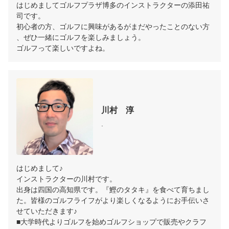
はじめましてゴルフプラザ博多のインストラクターの添田祐
例2　土曜日で行きたい日にちはあるが、15時に終了
司です。

していたら何時でも大丈夫な場合…

初心者の方、ゴルフに興味があるがまだやったことのない方
、ぜひ一緒にゴルフを楽しみましょう。

ゴルフって楽しいですよね。
　　　入力方法＞　第一希望：希望日入力　9:30～14:
川村　淳
.
はじめまして♪

インストラクターの川村です。

出身は四国の高知県です。『鰹のタタキ』を食べて育ちまし
た。皆様のゴルフライフがより楽しくなるようにお手伝いさ
せていただきます♪

■大学時代よりゴルフを始めゴルフショップで販売やクラフ