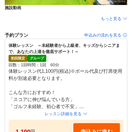
定期的に実施しているラウンドレッスンで、日頃の練習の
施設動画
成果を確認するだけでなく、実践的なトレーニングでさら
に効率的にレベルアップいただけます。 また、はじめて
もっと見る
の方を対象にしたコースデビュー会も開催しています。

予約プラン
申込みの流れを見る
●POINT５

お好きな時間にいつでも受講

体験レッスン　～未経験者から上級者、キッズからシニアま
で、あなたの上達を徹底サポート！～
レッスンはお客様のご都合に合わせた時間を選べるタイム
初回限定
グループ
テーブル制。ライフスタイルにあわせて、無理なく、無駄
回数
1回
時間
1回　60分
なく続けて頂くことができます。また、各種ゴルフ用品も
体験レッスン代1,100円(税込)※ボール代及び打席使用
無料貸し出ししておりますのでお気軽にお越しください。
料が別途必要となります。 

こんな方におすすめ！

「スコアに伸び悩んでいる方」

「ゴルフ未経験、初心者で不安」

「100切りを目指したい」

レッスン詳細を見る
「ゴルフ仲間を増やしたい」

「もう一度基本からやり直したい方」

1,100
申込みに進む
円