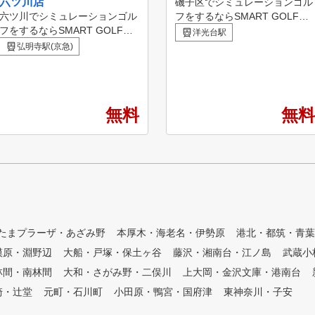
六ツ川店
磯子区でシミュレーションゴル
六ツ川でシミュレーションゴル
フをするならSMART GOLFへ
フをするならSMART GOLFへ
！ 港南台IC店は1ルームの空間
洋光台駅
！ 弘明寺横浜六ツ川店は1ルー
で集中してゴルフ練習をしてい
弘明寺駅(京急)
ムの空間で集中してゴルフ練習
ただけます。 60分間のパーソ
をしていただけます。 60分間
ナルレッスンも行っているので
のパーソナルレッスンも行って
日々のお悩み解決やスキルアッ
いるので日々のお悩み解決やス
プをしていただける環境をご用
無料
無料
キルアップをしていただける環
意しています。
境をご用意しています。
たまプラーザ・あざみ野
本厚木・海老名・伊勢原
港北・都筑・青葉
模原・淵野辺
大船・戸塚・保土ヶ谷
藤沢・湘南台・江ノ島
武蔵小
林間・南林間
大和・さがみ野・二俣川
上大岡・金沢文庫・港南台
崎・辻堂
元町・石川町
小田原・鴨宮・国府津
東神奈川・子安