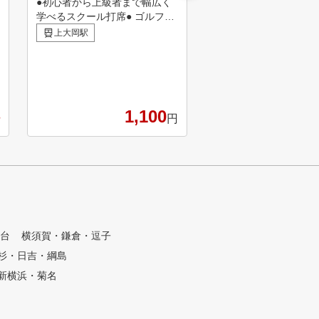
●初心者から上級者まで幅広く
能見台でシミュレーシ
学べるスクール打席● ゴルフの
フをするならSMART G
知識を知れば出来なかったこと
！ 能見台店は2ルーム
上大岡駅
能見台駅
が出来るようになります。 ゴ
集中してゴルフ練習を
ルフスクールの活用方法は、上
だけます。 60分間のパーソナ
手くなることを任せるのではな
ルレッスンも行ってい
く、知らないことを自ら学び考
々のお悩み解決やスキ
えることです。 自ら考えて得
をしていただける環境
1,100
たものは一生ものです。わたし
しています。
円
達と一緒に考えて上達していき
ましょう。 ●高性能シミュレー
ターを利用して質の高い練習が
出来るレンジ打席● 自分のスイ
ングが毎ショット録画されます
ので、スイングを分析し修正す
ることで 安定したショットが
出来るようになります。 また
台
横須賀・鎌倉・逗子
、ショットのデータとして飛距
杉・日吉・綱島
離・ミート率・スピン量などが
表示されます。 ショットデー
新横浜・菊名
タやスイング動画で質の高い練
習からスキルアップが目指せま
す！ VIRGOLFはレッスンと練