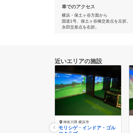
車でのアクセス
横浜・保土ヶ谷方面から

国道1号、保土ヶ谷橋交差点を左折。

永田交差点を右折。
近いエリアの施設
神奈川県 横浜市
モリシゲ・インドア・ゴル