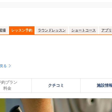
習場
レッスン予約
ラウンドレッスン
ショートコース
アプリ
見る
予約プラン

クチコミ
施設情
料金