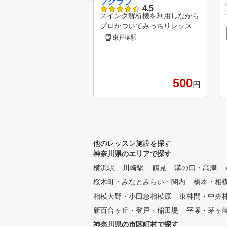
フクラブ
4.5
スイング解析機を利⽤しながら
プロがついてみっちりレッスン
を受けていただきます。 屋内
東戸塚駅
の常に快適なコンディションで
短期デビューからベストスコア
更新まで、 みっちり指導しま
す。 駐車場は店舗前に８台分
500
円
用意しております。どちらでも
空いているスペースにお停めい
ただけます。
他のレッスン施設を探す
神奈川県のエリアで探す
横浜駅
川崎駅
鶴見
溝の口・高津
桜木町・みなとみらい・関内
橋本・相
相模大野・小田急相模原
東林間・中央
新百合ヶ丘・登戸・稲田堤
平塚・茅ヶ
神奈川県の市区町村で探す