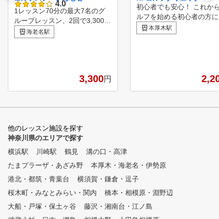
4.0
初心者でも安心！ これか
1レッスン70分の最大7名のグ
ルフを始める初心者の方に
ループレッスン、2回で3,300円
任を持ってコースデビュー
本厚木駅
（税込）。入場料・ボール代・
海老名駅
導きます。 １００切り目
レンタルクラブ代・レンタルシ
方やアベレージゴルファー
ューズ代・レッスン代込みでこ
にはスコアアップの為の練
の価格です。 ゴルフ未経験者
法をアドバイス。 上級者
・超初心者プログラムは「はじ
ングルを目指す方や競技ゴ
3,300
2,2
円
めてのゴルフ」、初心者～上級
を目指されている方にはよ
者までは「お試しレッスン」を
い部分をレッスン致します
それぞれ選択。既存のスクール
生と一緒にレッスンを体験して
いただきます。どちらを受講す
他のレッスン施設を探す
るかを迷っている場合でも、担
神奈川県のエリアで探す
当のインストラクターがレッス
ン前に問診を行い、その方にあ
横浜駅
川崎駅
鶴見
溝の口・高津
った体験レッスンをご案内いた
たまプラーザ・あざみ野
本厚木・海老名・伊勢原
しますのでご安心ください。
「はじめてのゴルフ」では、ク
港北・都筑・青葉台
横須賀・鎌倉・逗子
ラブの握り方・構え方からお伝
桜木町・みなとみらい・関内
橋本・相模原・淵野辺
えし、ふり幅の異なる3つの基
大船・戸塚・保土ヶ谷
本スイングを学んで頂きます。
藤沢・湘南台・江ノ島
7番アイアンで基本を覚えて頂