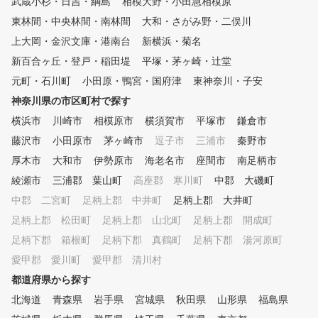
武蔵小杉・日吉・綱島
相模大野・小田急相模原
いたあとはドライバーまでチャ
東林間・中央林間・南林間
大和・さがみ野・二俣川
レンジ。最後にスイングをタブ
レットで撮影し、2回のレッス
上大岡・金沢文庫・港南台
新横浜・菊名
ンでの現状を一緒に確認して頂
新百合ヶ丘・登戸・稲田堤
平塚・茅ヶ崎・辻堂
きます。 「お試しレッスン」
元町・石川町
では、アカデミーの基本のスイ
小田原・鴨宮・国府津
東神奈川・子安
ングをお伝えしながら今のお悩
神奈川県の市区町村で探す
みをお聞きします。そのうえで
横浜市
川崎市
相模原市
横須賀市
平塚市
鎌倉市
スイングを撮影し、スイングチ
ェックを行います。改善が必要
藤沢市
小田原市
茅ヶ崎市
逗子市
三浦市
秦野市
な症状とその原因を明確にした
厚木市
大和市
伊勢原市
海老名市
座間市
南足柄市
上で具体的な改善方法を提案い
綾瀬市
たします。2回のレッスンで上
三浦郡 葉山町
高座郡 寒川町
中郡 大磯町
達を体感していただきます。
中郡 二宮町
足柄上郡 中井町
足柄上郡 大井町
体験レッスン２回終了後、スク
足柄上郡 松田町
足柄上郡 山北町
足柄上郡 開成町
ールのご継続をぜひご検討くだ
さい。
足柄下郡 箱根町
足柄下郡 真鶴町
足柄下郡 湯河原町
愛甲郡 愛川町
愛甲郡 清川村
都道府県から探す
北海道
青森県
岩手県
宮城県
秋田県
山形県
福島県