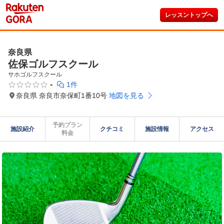
レッスントップへ
奈良県
佐保ゴルフスクール
サホゴルフスクール
-
1件
奈良県 奈良市奈保町1番10号
地図を見る
予約プラン

施設紹介
クチコミ
施設情報
アクセス
料金