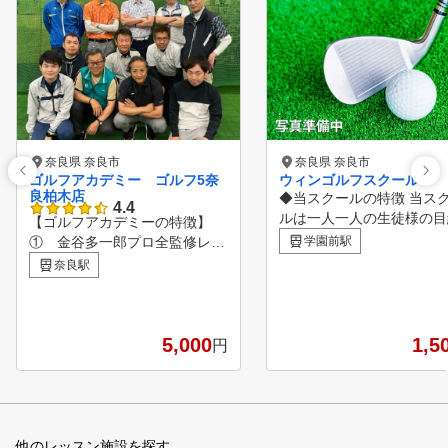
奈良県 奈良市
奈良県 奈良市
ゴルフアカデミー ゴルフ5奈
ウィンゴルフスクール
良柏木店
◆当スクールの特徴 当ス
4.4
ルは一人一人の生徒様の目
【ゴルフアカデミーの特徴】
立った分かりやすいレッス
① 金谷多一郎プロ全監修レッ
学園前駅
心がけていますので、 初
スン 入会者には、金谷
奈良駅
の方でも安心してご参加い
プロ監修レッスンテキストを無
けます。 まずはお試しレ
料配布！ ② ライフスタイル
ン（１回１５００円）にお
に合わせてお好きな時に通えま
込みください。 貸しクラ
す。 曜日毎に様々な時
5,000
1,5
円
ご用意しておりますので、
間帯でレッスンを行っています
帰りに手ぶらでOK! レッ
。 ③ 完全少人数体制のレッ
、ゴルフストレッチ・エチ
スン 各コース最大5名に
トマナーから、わかりやすい
対して、プロインストラクター
adでのスイングチェック
1名がマンツーマン方式で指導
他のレッスン施設を探す