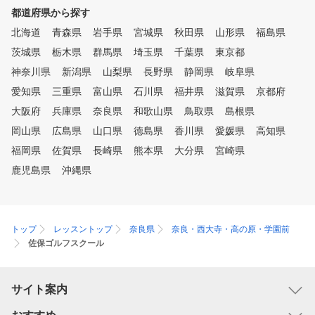
・時間帯別・回数券（4回か8回
都道府県から探す
）でプランが分かれております
北海道
。 ご希望に合ったプランをお
青森県
岩手県
宮城県
秋田県
山形県
福島県
選びください♪
茨城県
栃木県
群馬県
埼玉県
千葉県
東京都
神奈川県
新潟県
山梨県
長野県
静岡県
岐阜県
愛知県
三重県
富山県
石川県
福井県
滋賀県
京都府
大阪府
兵庫県
奈良県
和歌山県
鳥取県
島根県
岡山県
広島県
山口県
徳島県
香川県
愛媛県
高知県
福岡県
佐賀県
長崎県
熊本県
大分県
宮崎県
鹿児島県
沖縄県
トップ
レッスントップ
奈良県
奈良・西大寺・高の原・学園前
佐保ゴルフスクール
サイト案内