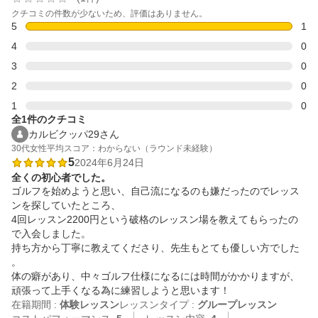
クチコミの件数が少ないため、評価はありません。
5
1
4
0
3
0
2
0
1
0
全1件のクチコミ
カルビクッパ29さん
30代
女性
平均スコア：わからない（ラウンド未経験）
5
2024年6月24日
全くの初心者でした。
ゴルフを始めようと思い、自己流になるのも嫌だったのでレッス
ンを探していたところ、

4回レッスン2200円という破格のレッスン場を教えてもらったの
で入会しました。

持ち方から丁寧に教えてくださり、先生もとても優しい方でした
。

体の癖があり、中々ゴルフ仕様になるには時間がかかりますが、
頑張って上手くなる為に練習しようと思います！
在籍期間 :
体験レッスン
レッスンタイプ :
グループレッスン