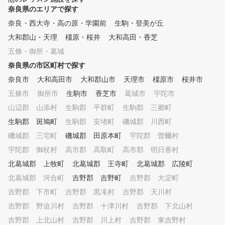
ます
します。 ④ いつでも快適室
奈良県のエリアで探す
内レッスン 夏は涼しく
奈良・西大寺・高の原・学園前
生駒・登美が丘
、冬は暖かい、紫外線も気にな
大和郡山・天理
らない。 ⑤ 初めての方から
橿原・桜井
大和高田・香芝
上級者まで個別のカリキュラム
五條・御所・葛城
（ジュニアは小学1年生から）
奈良県の市区町村で探す
初心者から中上級者まで
、個別にカリキュラムを作成し
奈良市
大和高田市
大和郡山市
天理市
橿原市
桜井市
、習得度に合わせて指導します
五條市
御所市
生駒市
香芝市
葛城市
宇陀市
。 ⑥ 練習器具を使ったドリ
山辺郡 山添村
ルレッスン 150種類以上
生駒郡 平群町
生駒郡 三郷町
の練習方法より、受講生に合っ
生駒郡 斑鳩町
生駒郡 安堵町
磯城郡 川西町
た練習方法を提案します。 ⑦
磯城郡 三宅町
磯城郡 田原本町
宇陀郡 曽爾村
ゴルフシミュレータによる仮
想ラウンド コースデビ
宇陀郡 御杖村
高市郡 高取町
高市郡 明日香村
ューに備えて、模擬ラウンドを
北葛城郡 上牧町
北葛城郡 王寺町
北葛城郡 広陵町
体験できます。 ⑧ ラウンド
北葛城郡 河合町
レッスン 初心者のコー
吉野郡 吉野町
吉野郡 大淀町
スデビューから中上級者のベス
吉野郡 下市町
吉野郡 黒滝村
吉野郡 天川村
トスコア更新までしっかりサポ
吉野郡 野迫川村
吉野郡 十津川村
吉野郡 下北山村
ート。 ～プランのご説明～
※ワンポイントレッスン、曜日
吉野郡 上北山村
吉野郡 川上村
吉野郡 東吉野村