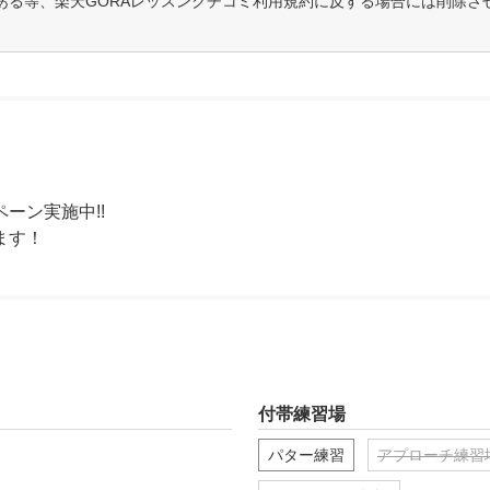
ある等、楽天GORAレッスンクチコミ利用規約に反する場合には削除さ
ン実施中!!

ます！
付帯練習場
パター練習
アプローチ練習