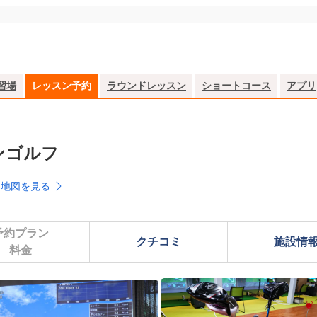
習場
レッスン予約
ラウンドレッスン
ショートコース
アプリ
ンゴルフ
4
地図を見る
予約プラン

クチコミ
施設情
料金