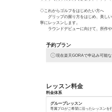
◇これからゴルフをはじめたい方へ

　　グリップの握り方をはじめ、美しい
寧にレッスンします。

　　ラウンドデビューに向けて、所作や
お伝えします。

　　当施設からたくさんの方がラウンド
予約プラン
◇ゴルフのスコアアップを目指したい方
現在楽天GORAで申込み可能
　　シミュレーターでフォームをチェッ
レッスンしています。

　　また、ラウンドコースの攻め方など
スしています。

　　ご使用中のゴルフクラブのお悩みも
レッスン料金
！

料金体系
グループレッスン
専属プロがご希望に沿ったレッスンを行