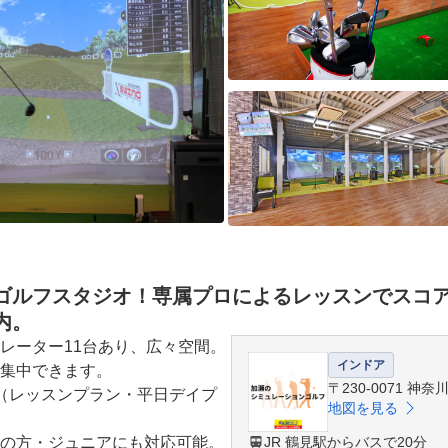
ゴルフスタジオ！専属プロによるレッスンでスコ
内。
レーター11台あり、広々空間。
インドア
集中できます。

〒230-0071 神
（レッスンプラン・平日デイプ
地図を見る
の方・ジュニアにも対応可能。

JR 鶴見駅からバスで20分