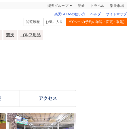
楽天グループ
証券
トラベル
楽天市場
楽天GORAの使い方
ヘルプ
サイトマップ
閲覧履歴
お気に入り
MYページ(予約の確認・変更・取消)
競技
ゴルフ用品
報
アクセス