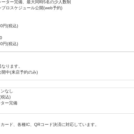
ーター完備、最大同時5名の少人数制

ロスケジュール公開(web予約)

0円(税込)　



なります。

ンなし

税込)

カード、各種IC、QRコード決済に対応しています。