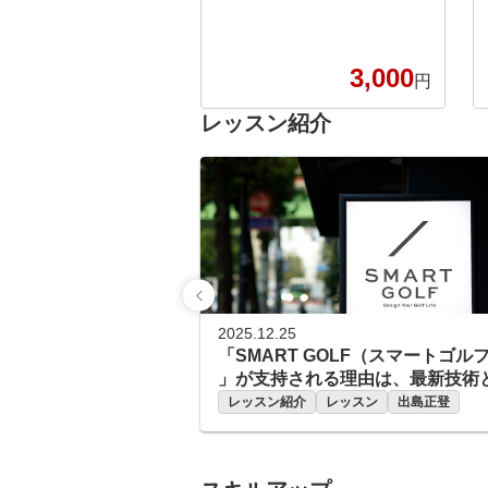
ー対策も万全！最新のシミュレ
ーションマシン】 チキンゴル
フにお通い頂いている会員様の
3,000
約半数は、クラブを握ったこと
円
のない！といった初心者の状態
レッスン紹介
でご来店くださっております。
お客様の目標やお悩みに合わせ
てクラブの握り方から正しいフ
ォーム、コースデビューに必要
なラウンドマナーまで ご希望
の内容でレッスンを行い、楽し
くゴルフを続けられるサポート
をさせていただきます！ ゴル
フ始めたての時こそ、ゴルフス
クールで正しいフォームやマナ
2025.12.25
ーを学び、効率よく楽しく上達
「SMART GOLF（スマートゴル
していきましょう！ もちろん
」が支持される理由は、最新技術
経験者の方も、100切りや苦手
動したレッスンにあり
レッスン紹介
レッスン
出島正登
な部分のサポートを行い ゴル
フ仲間を わっ！と驚かせる成
果を出せるようお手伝いさせて
いただきます！ インドアゴル