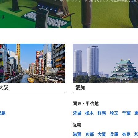
※ゴルフポータルサイトにおけるレッスン施設掲載数で比較 20
大阪
愛知
関東・甲信越
福島
茨城
栃木
群馬
埼玉
千葉
近畿
滋賀
京都
大阪
兵庫
奈良