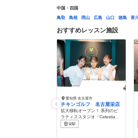
中国・四国
鳥取
島根
岡山
広島
山口
徳島
香
おすすめレッスン施設
愛知県 名古屋市
チキンゴルフ 名古屋栄店
拡大移転オープン！ 系列のピ
ラティススタジオ「Celestia（
セレスティア）」も併設を予定
栄駅
しております！ 全国に30店舗
以上展開中！ 【コースデビュ