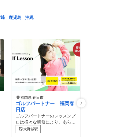
宮崎
鹿児島
沖縄
福岡県 春日市
東京都 千代田区
ゴルフパートナー 福岡春
Lounge Range 神
日店
初心者も安心、熟練者
ゴルフパートナーのレッスンプ
い、1つのブースのみ
ロは様々な研修により、あらゆ
ライベートなゴルフラ
神保町駅
る方面から生徒様の上達をサポ
メンバーであることに
大野城駅
ートしています！ ビギナーか
じていただけるような