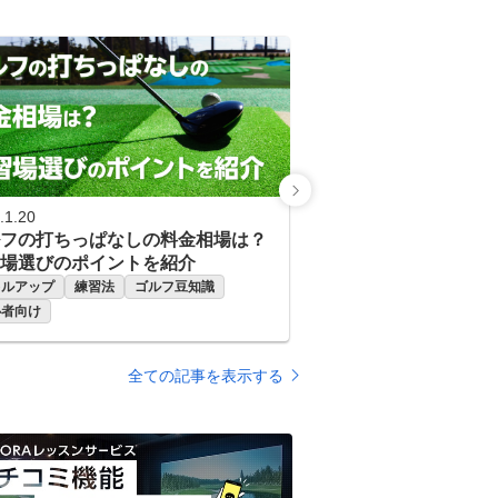
グメニューも合わせて提案しま
ターで最適なラインを
す。 ■POINT５ コースマネジ
、最高のパター練習環
メント ほとんどのゴルファー
します。 ▶Golf Lounge ゴルフ
がこの部分でスコアをロスして
レンジの後ろには、複
います。スコアアップに重要な
ったりと寛げるソファ
コースマネジメントやメンタル
。リラックスしながら
トレーニング含めてレッスンい
贅沢に使っていただい
たします。
ストを招いて、練習や
を楽しむこともできます
完全個室の1ブース 周
.1.20
せず、自分だけの空間
フの打ちっぱなしの料金相場は？
を楽しめます。音楽を
場選びのポイントを紹介
、仕事や休憩スペース
キルアップ
練習法
ゴルフ豆知識
用することも可能です。 ▶
心者向け
様に使えるモニター 打
に大型モニターを設置
グチェックや動画視聴
全ての記事を表示する
アラウンドなど幅広い
できます。 ▶最新レンタルク
ラブ 最新モデルのクラ
期的に導入。手ぶらで
もちろん、新しいクラ
も気軽に楽しめます。 ▶90分