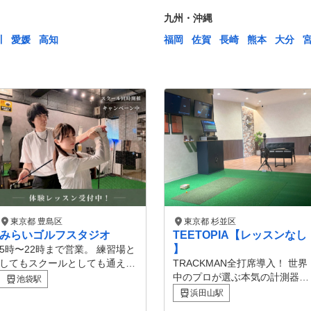
九州・沖縄
川
愛媛
高知
福岡
佐賀
長崎
熊本
大分
東京都 豊島区
東京都 杉並区
みらいゴルフスタジオ
TEETOPIA【レッスンなし
】
5時〜22時まで営業。 練習場と
してもスクールとしても通える
TRACKMAN全打席導入！ 世界
新しいゴルフスタイル。 ■レッ
中のプロが選ぶ本気の計測器を
池袋駅
スン 最大3名の少人数制。 一人
あなたのスイングに。 トラッ
浜田山駅
ひとりにしっかり向き合った丁
クマン(TrackMan)は、PGAツ