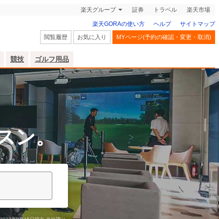
楽天グループ
証券
トラベル
楽天市場
楽天GORAの使い方
ヘルプ
サイトマップ
閲覧履歴
お気に入り
MYページ(予約の確認・変更・取消)
競技
ゴルフ用品
スン。