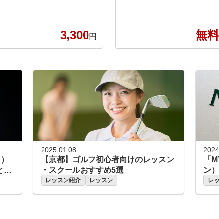
寧な指導で、効率よく上達をサ
アーでも使用される世界最高峰
ポート。初心者・女性も安心で
のゴルフ弾道計測器です。 ク
す。 【こんな方におすすめ】
ラブの動きからボールの飛び方
3,300
無料
・しっかり丁寧に教えてほしい
まで、スイング全体をリアルタ
円
・大人数のレッスンでは物足り
イムかつ高精度に“見える化”。
ない ・効率よく上達したい ・
最短距離での上達をサポートし
自分のペースで通いたい ・他
ます。 ■TEETOPIAの設備 ・半
の施設では予約が取りにくかっ
個室 周囲を気にせずに快適に
た ■レンタル クラブ・シューズ
プレー ・完全個室 贅沢なプ
・手袋すべて無料。 手ぶらで
ライベートルーム ・トラック
通えて、仕事帰りや空き時間に
マンが思う存分使える打席環境
も気軽に利用できます。 ■設備
・最大3名同伴可能。男性、女
全3打席すべて左打ち対応。 周
性、ジュニア用のレンタルクラ
囲を気にせず、自分のペースで
ブ常設 ・全打席コースボール
集中して練習可能。 ※左打ち
完備 ★プライベートジム ゴル
2025.01.08
2024
は測定機利用不可
フに特化した当店だけのオリジ
フ）
【京都】ゴルフ初心者向けのレッスン
「M
ナルメニューをご用意。柔軟性
と連
・スクールおすすめ5選
ン）
向上や筋力アップだけでなく、
を解
レッスン紹介
レッスン
レ
ケガ予防もサポート。 『パワ
ープレート』を使って身体を整
え、生涯ゴルフを楽しめる身体
づくりをサポートします。