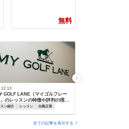
らベテランまで、全てのゴルフ
ンス・リラックス空間
ァーを支える独自のメソッド ■
設備をご用意。 ゲスト
POINT１ 診断・カルテ作成
待いただけます。 さら
無料
弾道測定器・シミュレーターを
時間無人での運営を実
用いて、現状把握を行う事で、
りメンバーの皆様に自
あなたに必要な練習方法を導き
んでいただける環境を
出します。 ■POINT２ スイン
た。 メンバーと共に進
グレッスン 弊社のレッスンプ
けるまったく新しいゴ
ロは最新のスイング理論を元に
それが Lounge Rang
、お客様のスイングに合った最
▶Golf Range ラウ
適のスイング理論をご提案する
ルフシミュレーター『G
ことで上達をサポートします。
N』の最高機種、『VISI
■POINT３ クラブフィッティ
US』で世界250を超
ング 現在のクラブが合ってい
コースで、本格ラウン
るか、レッスンプロがチェック
ただけます。 ▶Private Locker
.12.13
いたします。また、次のステッ
お気に入りのクラブセ
Y GOLF LANE（マイゴルフレー
プに向けて使うべきクラブも合
管する個人用契約ロッ
」のレッスンの特徴や評判の理由
わせてご提案いたします。 ■P
用意。 ▶PuttView Home リア
説
ッスン紹介
レッスン
出島正登
OINT４ 筋力・柔軟性 ゴルフ
ルなグリーンの傾斜を
に必要な筋力は他のスポーツと
らパッティングトレー
異なって限られています。ご自
できる、『PuttView
全ての記事を表示する
宅でも簡単にできるトレーニン
シリーズを導入。 プロ