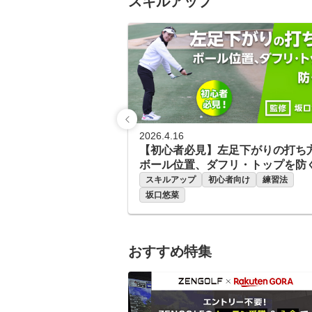
スキルアップ
フで天候を気にせず、いつでも
練習でき 最新のシミュレーシ
ョンマシンで、実際にコースを
まわるのに近い感覚で練習でき
るから、コースデビュー対策も
万全です。 周りを気にせず自
分のゴルフに集中できる環境で
上達できます。 パーソナルレ
ッスンで、フォームをしっかり
チェックしながら指導させて頂
2026.4.16
きます。 課題やお悩み解決に
【初心者必見】左足下がりの打ち
向けて、無理なく二人三脚で歩
ボール位置、ダフリ・トップを防
めるような指導を心掛けていま
ツ
スキルアップ
初心者向け
練習法
す。 道具やウェアの無料貸し
坂口悠菜
出しも行っていますので、休日
だけでなくお仕事帰りにも安心
して通うことができます。 コ
ースデビューしなくても、チキ
おすすめ特集
ンゴルフをあなた専用のゴルフ
ラウンジにして頂けると嬉しい
です！