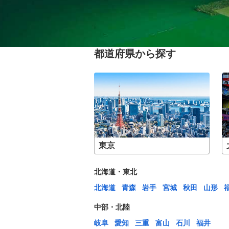
都道府県から探す
東京
北海道・東北
北海道
青森
岩手
宮城
秋田
山形
中部・北陸
岐阜
愛知
三重
富山
石川
福井