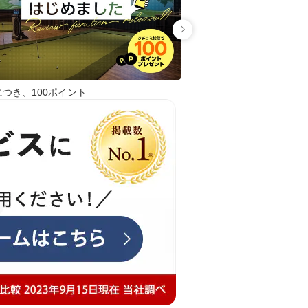
予約制 1コマ90分の予
用。練習からラウンド
とりを持って利用でき
▶24時間利用可能 ア
つで入室でき、24時間
利用可能。早朝や深夜
につき、100ポイント
フスタイルに合わせて
ただけます。 ▶ゲスト同伴可
能 会員1名につきゲス
無料で同伴可能。ご家
人と一緒に利用できます
会員複数名での連続利用
同士で連続予約をする
複数コマを使ったラウ
が可能。仲間とゆった
を楽しめます。