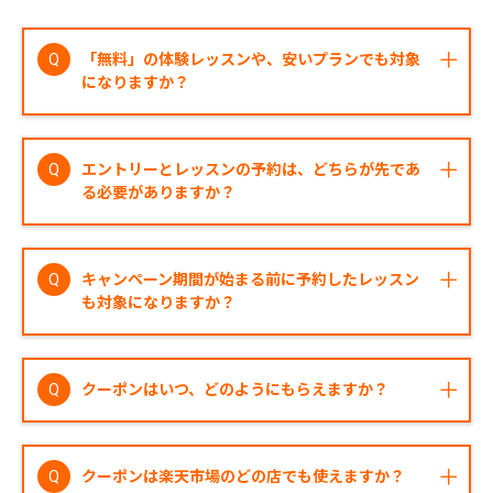
「無料」の体験レッスンや、安いプランでも対象
になりますか？
はい、対象です。楽天GORAに掲載されている全
てのレッスンが対象となりますので、料金に関わ
エントリーとレッスンの予約は、どちらが先であ
らず、まずはお気軽にエントリーください。
る必要がありますか？
どちらが先でも問題ありません。レッスンのご予
約とエントリーの順序に関わらず、キャンペーン
キャンペーン期間が始まる前に予約したレッスン
期間内に「レッスンの受講」と「エントリーの完
も対象になりますか？
了」の両方を行っていただければ対象となりま
す。
はい、対象となります。レッスンの予約をした日
に関わらず、キャンペーン期間内の日程でレッス
クーポンはいつ、どのようにもらえますか？
ンを受講し、エントリーを完了していただければ
対象となります。
レッスン受講が確認された後、後日進呈されま
す。クーポンの正確な進呈予定日や受け取り方法
クーポンは楽天市場のどの店でも使えますか？
については、
キャンペーン詳細
をご確認くださ