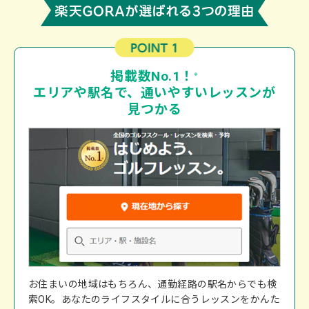
関東・甲信越
茨城
栃木
群馬
埼玉
千葉
東京
神奈川
新潟
山梨
長野
静岡
中部・北陸
岐阜
愛知
三重
富山
石川
福井
掲載数No.1！
※
エリアや駅名で、通いやすいレッスンが
近畿
見つかる
滋賀
京都
大阪
兵庫
奈良
和歌山
中国・四国
鳥取
島根
岡山
広島
山口
徳島
香川
愛媛
高知
九州・沖縄
福岡
佐賀
長崎
熊本
大分
宮崎
鹿児島
沖縄
お住まいの地域はもちろん、通勤経路の駅名からでも検
索OK。あなたのライフスタイルに合うレッスンをかんた