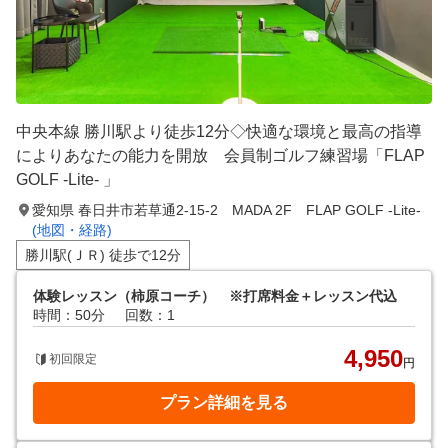
中央本線 勝川駅より徒歩12分◇快適な環境と最高の指導
によりあなたの能力を開放 会員制ゴルフ練習場「FLAP
GOLF -Lite- 」
愛知県 春日井市若草通2-15-2 MADA 2F FLAP GOLF -Lite-
(地図・経路)
勝川駅(ＪＲ) 徒歩で12分
体験レッスン（柿原コーチ） ※打席料金＋レッスン代込
時間：50分
回数：1
4,950
初回限定
円
プラン詳細を見る