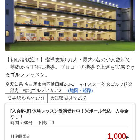
【初心者歓迎！】指導実績8万人・最大3名の少人数制で
、基礎から丁寧に指導。プロコーチ指導で上達を実感でき
るゴルフレッスン。
愛知県 名古屋市南区浜田町2-9-1 マイスター玄 玄ゴルフ倶楽
部内 植北ゴルフアカデミ―
(地図・経路)
笠寺駅 徒歩で17分
大江駅 徒歩で23分
[入会応援] 体験レッスン受講受付中！※ボール代込 入会金
なし！
時間：60分
回数：1
1,000
初回限定
円