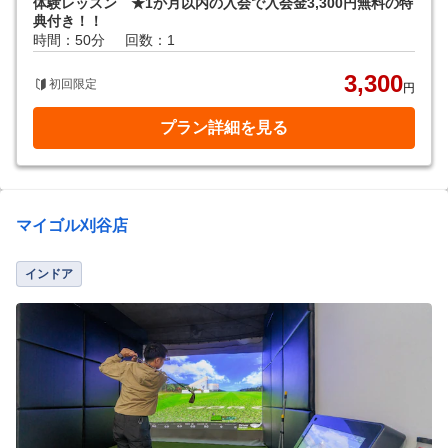
体験レッスン ★1か月以内の入会で入会金3,300円無料の特
典付き！！
時間：50分
回数：1
3,300
初回限定
円
プラン詳細を見る
マイゴル刈谷店
インドア