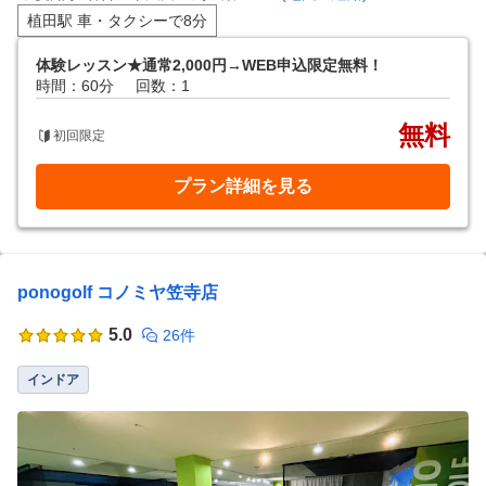
植田駅 車・タクシーで8分
体験レッスン★通常2,000円→WEB申込限定無料！
時間：60分
回数：1
無料
初回限定
プラン詳細を見る
ponogolf コノミヤ笠寺店
5.0
26件
インドア