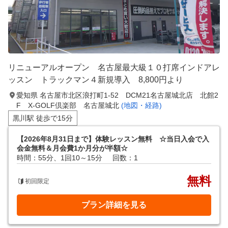
リニューアルオープン 名古屋最大級１０打席インドアレ
ッスン トラックマン４新規導入 8,800円より
愛知県 名古屋市北区浪打町1-52 DCM21名古屋城北店 北館2
F X-GOLF倶楽部 名古屋城北
(地図・経路)
黒川駅 徒歩で15分
【2026年8月31日まで】体験レッスン無料 ☆当日入会で入
会金無料＆月会費1か月分が半額☆
時間：55分、1回10～15分
回数：1
無料
初回限定
プラン詳細を見る