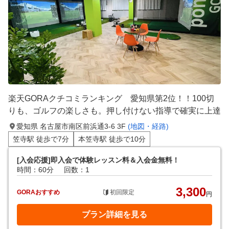
楽天GORAクチコミランキング 愛知県第2位！！100切
りも、ゴルフの楽しさも。押し付けない指導で確実に上達
愛知県 名古屋市南区前浜通3-6 3F
(地図・経路)
笠寺駅 徒歩で7分
本笠寺駅 徒歩で10分
[入会応援]即入会で体験レッスン料＆入会金無料！
時間：60分
回数：1
3,300
GORAおすすめ
初回限定
円
プラン詳細を見る