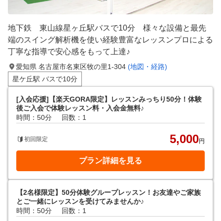
地下鉄 東山線星ヶ丘駅バスで10分 様々な設備と最先
端のスイング解析機を使い経験豊富なレッスンプロによる
丁寧な指導で安心感をもって上達♪
愛知県 名古屋市名東区牧の里1-304
(地図・経路)
星ケ丘駅 バスで10分
[入会応援]【楽天GORA限定】レッスンみっちり50分！体験
後ご入会で体験レッスン料・入会金無料♪
時間：50分
回数：1
5,000
初回限定
円
プラン詳細を見る
【2名様限定】50分体験グループレッスン！お友達やご家族
とご一緒にレッスンを受けてみませんか♪
時間：50分
回数：1