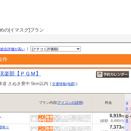
めの[イマスグ]プラン
|
総合評価が高い
1
件
倶楽部【ＰＧＭ】
道 さぬき豊中 5km以内
[
交通情報(地図)
]
プラン内容(
アイコンの説明
)
料金
8
土
6,919
し
円
8
(総額
8,490
)
円
7,373
増有☆
円
-