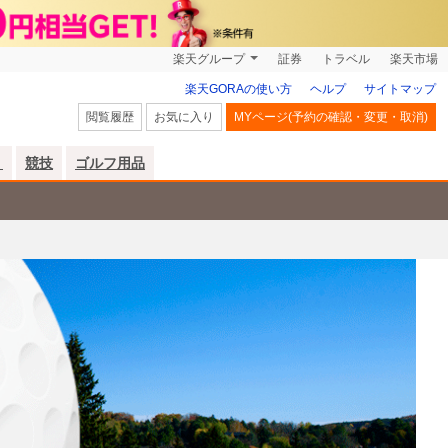
楽天グループ
証券
トラベル
楽天市場
楽天GORAの使い方
ヘルプ
サイトマップ
閲覧履歴
お気に入り
MYページ(予約の確認・変更・取消)
リ
競技
ゴルフ用品