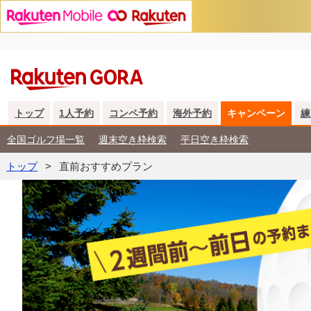
トップ
1人予約
コンペ予約
海外予約
キャンペーン
練
全国ゴルフ場一覧
週末空き枠検索
平日空き枠検索
トップ
直前おすすめプラン