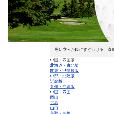
思い立った時にすぐ行ける、直
中国・四国版
北海道・東北版
関東・甲信越版
中部・北陸版
近畿版
九州・沖縄版
中国・四国
岡山
広島
山口
鳥取・島根