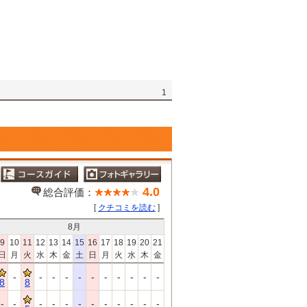
1
4.0
総合評価：
[
クチコミを読む
]
8
月
9
10
11
12
13
14
15
16
17
18
19
20
21
日
月
火
水
木
金
土
日
月
火
水
木
金
-
-
-
-
-
-
-
-
-
-
-
8
8
-
-
-
-
-
-
-
-
-
-
-
-