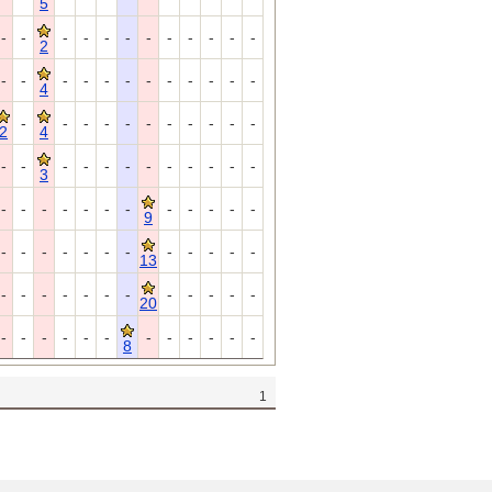
5
-
-
-
-
-
-
-
-
-
-
-
-
2
-
-
-
-
-
-
-
-
-
-
-
-
4
-
-
-
-
-
-
-
-
-
-
-
2
4
-
-
-
-
-
-
-
-
-
-
-
-
3
-
-
-
-
-
-
-
-
-
-
-
-
9
-
-
-
-
-
-
-
-
-
-
-
-
13
-
-
-
-
-
-
-
-
-
-
-
-
20
-
-
-
-
-
-
-
-
-
-
-
-
8
1