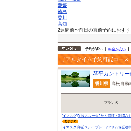
愛媛
徳島
香川
高知
2週間前〜前日の直前予約におすす
予約が多い
|
|
料金が安い
リアルタイム予約可能コース
琴平カントリー
香川県
高松自動車
プラン名
[イマスグ]午後スルー☆2サム保証・割増な
[イマスグ]午前スループレー☆2サム保証/割