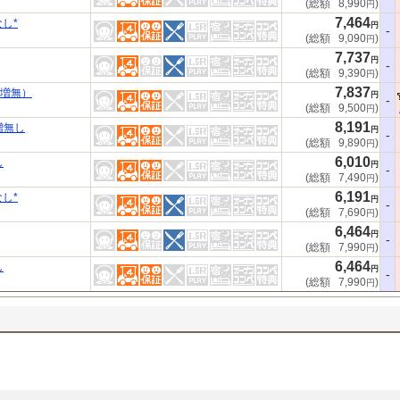
(総額
8,990
)
円
7,464
し*
円
-
(総額
9,090
)
円
7,737
円
-
(総額
9,390
)
円
7,837
割増無）
円
-
(総額
9,500
)
円
8,191
増無し
円
-
(総額
9,890
)
円
6,010
し
円
-
(総額
7,490
)
円
6,191
し*
円
-
(総額
7,690
)
円
6,464
円
-
(総額
7,990
)
円
6,464
し
円
-
(総額
7,990
)
円