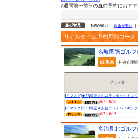
2週間前〜前日の直前予約におすす
予約が多い
|
|
料金が安い
リアルタイム予約可能コース
名岐国際ゴルフ
岐阜県
中央自動車
プラン名
[イマスグ]★2B保証☆お盆ランチバイキング
8/7～8/15
[イマスグ]☆2B保証★お盆ランチバイキング
8/7～8/15
多治見北ゴルフ