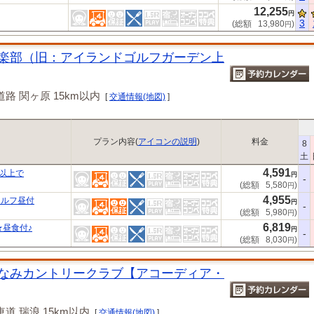
12,255
円
3
(総額
13,980
)
円
楽部（旧：アイランドゴルフガーデン上
路 関ヶ原 15km以内
[
交通情報(地図)
]
プラン内容(
アイコンの説明
)
料金
8
土
4,591
名以上で
円
-
(総額
5,580
)
円
4,955
セルフ昼付
円
-
(総額
5,980
)
円
6,819
★昼食付♪
円
-
(総額
8,030
)
円
なみカントリークラブ【アコーディア・
道 瑞浪 15km以内
[
交通情報(地図)
]