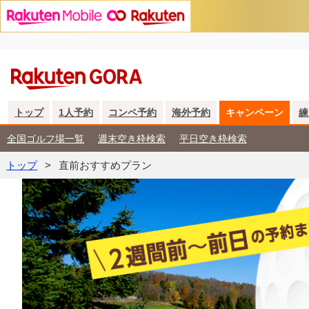
トップ
1人予約
コンペ予約
海外予約
キャンペーン
練
全国ゴルフ場一覧
週末空き枠検索
平日空き枠検索
トップ
直前おすすめプラン