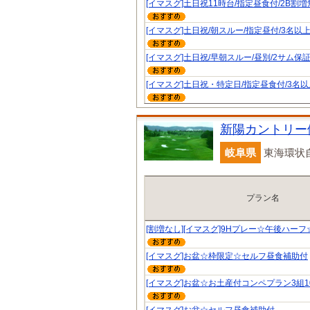
[イマスグ]土日祝11時台/指定昼食付/2B割増
[イマスグ]土日祝/朝スルー/指定昼付/3名以上
[イマスグ]土日祝/早朝スルー/昼別/2サム保証
[イマスグ]土日祝・特定日/指定昼食付/3名以
新陽カントリー
岐阜県
東海環状自
プラン名
[割増なし][イマスグ]9Hプレー☆午後ハー
[イマスグ]お盆☆枠限定☆セルフ昼食補助付
[イマスグ]お盆☆お土産付コンペプラン3組1
[イマスグ]お盆☆セルフ昼食補助付