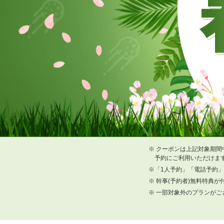
※ クーポンは上記対象期間
予約にご利用いただけま
※「1人予約」「電話予約
※ 幹事(予約者)無料特典
※ 一部対象外のプランがご