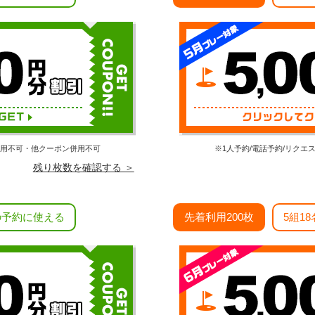
利用不可・他クーポン併用不可
※1人予約/電話予約/リク
残り枚数を確認する ＞
の予約に使える
先着利用200枚
5組1