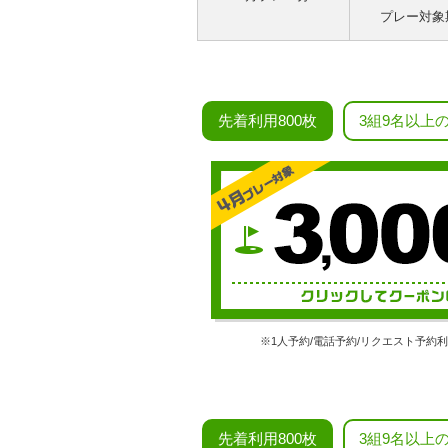
プレー対象
先着利用800枚
3組9名以上
※1人予約/電話予約/リクエスト予約
先着利用800枚
3組9名以上