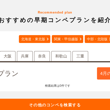
Recommended plan
おすすめの早期コンペ
プランを紹
北海道・東北版
関東・甲信越版
中部・北陸版
大阪
兵庫
奈良
和歌山
三重
]プラン
4月
検索結果は0件です
その他のコンペを検索する