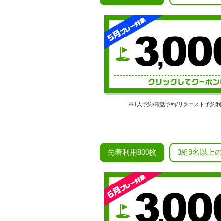
※1人予約/電話予約/リクエスト予約
先着利用800枚
3組9名以上