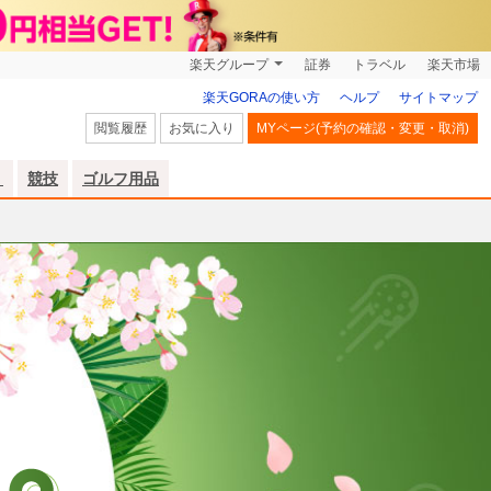
楽天グループ
証券
トラベル
楽天市場
楽天GORAの使い方
ヘルプ
サイトマップ
閲覧履歴
お気に入り
MYページ(予約の確認・変更・取消)
リ
競技
ゴルフ用品