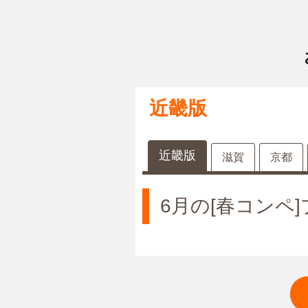
近畿版
近畿版
滋賀
京都
6月の[春コンペ