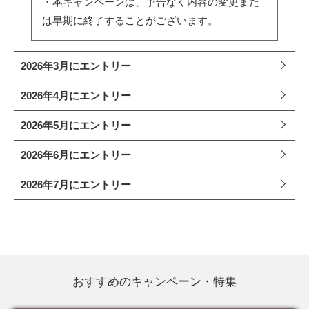
・本キャンペーンは、予告なく内容の変更また
は早期に終了することがございます。
2026年3月にエントリー
2026年4月にエントリー
キャンペーン名
2026年5月にエントリー
キャンペーン名
早期予約キャンペーン
2026年6月にエントリー
キャンペーン名
早期予約キャンペーン
適用条件
2026年7月にエントリー
キャンペーン名
早期予約キャンペーン
適用条件
キャンペーン名
下記の条件をすべて満たした方が対象となりま
早期予約キャンペーン
す。
適用条件
下記の条件をすべて満たした方が対象となりま
① 当キャンペーンにエントリーする
早期予約キャンペーン
す。
適用条件
②
3月31日までに2026年5月～2026年8月のプラ
下記の条件をすべて満たした方が対象となりま
おすすめのキャンペーン・特集
① 当キャンペーンにエントリーする
ンを2名以上
で予約する
す。
適用条件
②
4月30日までに2026年6月～2026年9月のプラ