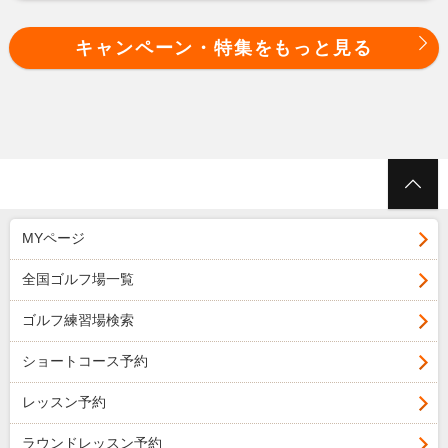
が対象です。
・いかなる理由であっても、エントリーをされ
は早期に終了することがございます。
・早期予約のポイント進呈は全コース全プラン
・本キャンペーンは、予告なく内容の変更また
なかった場合は対象外となります。
キャンペーン・特集をもっと見る
が対象です。
は早期に終了することがございます。
・早期予約のポイント進呈は全コース全プラン
・本キャンペーンは、予告なく内容の変更また
が対象です。
は早期に終了することがございます。
・本キャンペーンは、予告なく内容の変更また
は早期に終了することがございます。
MYページ
全国ゴルフ場一覧
ゴルフ練習場検索
ショートコース予約
レッスン予約
ラウンドレッスン予約