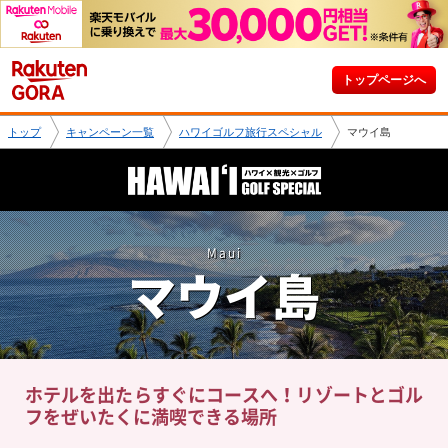
トップページへ
トップ
キャンペーン一覧
ハワイゴルフ旅行スペシャル
マウイ島
Maui
マウイ島
ホテルを出たらすぐにコースへ！
リゾートとゴル
フをぜいたくに満喫できる場所