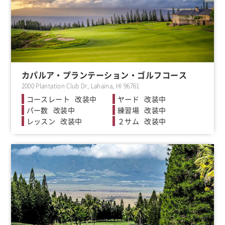
カパルア・プランテーション・ゴルフコース
2000 Plantation Club Dr, Lahaina, HI 96761
改装中
改装中
改装中
改装中
改装中
改装中