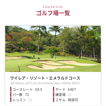
Course List
ゴルフ場一覧
ワイレア・リゾート・エメラルドコース
100 Wailea Golf Club Drive Wailea Maui HAWAII 96753
68.5
6407
72
〇
〇
相談可