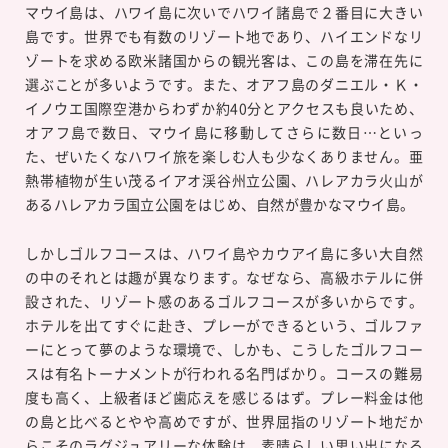
マウイ島は、ハワイ島に次いでハワイ諸島で２番目に大きい
島です。世界でも有数のリゾート地であり、ハイエンドなリ
ゾートを求める欧米諸国からの観光客は、この島を滞在先に
選ぶことが多いようです。また、オアフ島のダニエル・Ｋ・
イノウエ国際空港からわずか約40分とアクセスも良いため、
オアフ島で数日、マウイ島に移動してさらに数日…といっ
た、ぜいたくなハワイ旅を楽しむ人も少なくありません。亜
熱帯植物が生い茂るイアオ渓谷州立公園、ハレアカラ火山が
あるハレアカラ国立公園をはじめ、自然が豊かなマウイ島。
しかしゴルフコースは、ハワイ島やカウアイ島に多い大自然
の中のそれとは趣が異なります。なぜなら、高級ホテルに併
設された、リゾート感のあるゴルフコースが多いからです。
ホテルを出てすぐに赴き、プレーができるという、ゴルファ
ーにとって夢のような環境で、しかも、こうしたゴルフコー
スは有名トーナメントが行われる名門ばかり。コースの難易
度も高く、上級者ほど歯応えを感じるはず。プレー料金は他
の島と比べるとやや高めですが、世界屈指のリゾート地だか
らこそのラグジュアリーな体験は、素晴らしい思い出になる