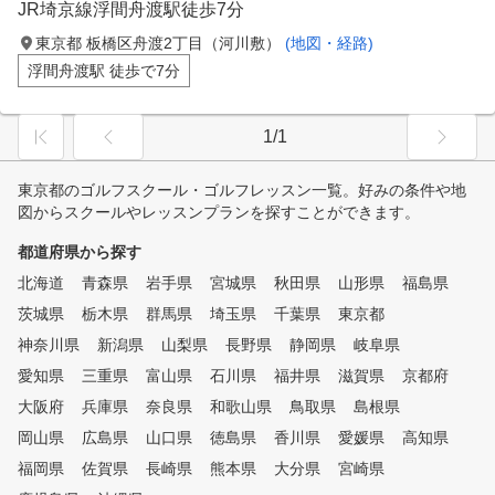
JR埼京線浮間舟渡駅徒歩7分
東京都 板橋区舟渡2丁目（河川敷）
(地図・経路)
浮間舟渡駅 徒歩で7分
1/1
東京都のゴルフスクール・ゴルフレッスン一覧。好みの条件や地
図からスクールやレッスンプランを探すことができます。
都道府県から探す
北海道
青森県
岩手県
宮城県
秋田県
山形県
福島県
茨城県
栃木県
群馬県
埼玉県
千葉県
東京都
神奈川県
新潟県
山梨県
長野県
静岡県
岐阜県
愛知県
三重県
富山県
石川県
福井県
滋賀県
京都府
大阪府
兵庫県
奈良県
和歌山県
鳥取県
島根県
岡山県
広島県
山口県
徳島県
香川県
愛媛県
高知県
福岡県
佐賀県
長崎県
熊本県
大分県
宮崎県