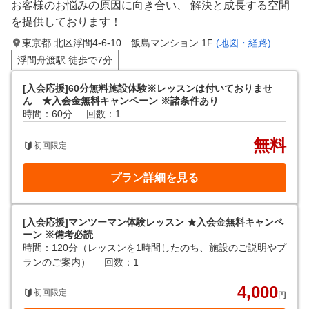
お客様のお悩みの原因に向き合い、 解決と成長する空間
を提供しております！
東京都 北区浮間4-6-10 飯島マンション 1F
(地図・経路)
浮間舟渡駅 徒歩で7分
[入会応援]60分無料施設体験※レッスンは付いておりませ
ん ★入会金無料キャンペーン ※諸条件あり
時間：60分
回数：1
無料
初回限定
プラン詳細を見る
[入会応援]マンツーマン体験レッスン ★入会金無料キャンペ
ーン ※備考必読
時間：120分（レッスンを1時間したのち、施設のご説明やプ
ランのご案内）
回数：1
4,000
初回限定
円