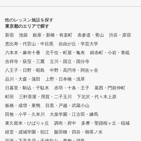
でゴルフに熱中し、さらなるゴ
ルフのレベルアップのお手伝い
をさせていただきます。
他のレッスン施設を探す
東京都のエリアで探す
新宿
池袋
銀座・新橋・有楽町
表参道・青山
渋谷・原宿
恵比寿・代官山・中目黒
自由が丘・学芸大学
六本木・麻布十番
北千住・町屋・亀有
錦糸町・小岩・青砥
吉祥寺・荻窪・三鷹
立川・国立・国分寺
八王子・日野・昭島
中野・高円寺・阿佐ヶ谷
品川・大森・蒲田
上野・日本橋・浅草
日暮里・駒込・千駄木
赤羽・十条・王子
葛西・門前仲町
町田
三軒茶屋・用賀・二子玉川
下北沢・代々木上原
板橋・成増・巣鴨
目黒・戸越・武蔵小山
田無・小平・久米川
大泉学園・江古田・練馬
東久留米・ひばりヶ丘
調布・府中
多摩・聖蹟桜ヶ丘・稲城
経堂・成城学園・狛江
飯田橋・四谷・御茶ノ水
笹塚・下高井戸・千歳烏山
青梅・拝島