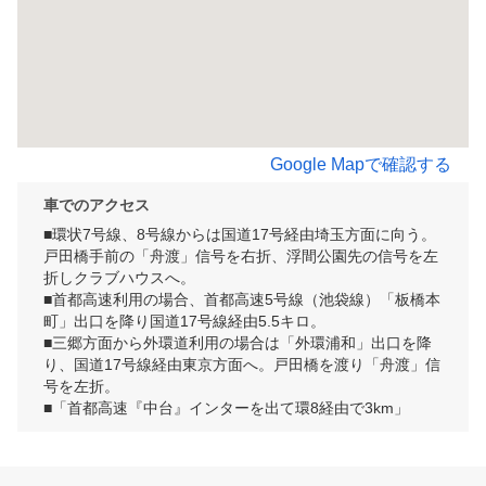
Google Mapで確認する
車でのアクセス
■環状7号線、8号線からは国道17号経由埼玉方面に向う。
戸田橋手前の「舟渡」信号を右折、浮間公園先の信号を左
折しクラブハウスへ。

■首都高速利用の場合、首都高速5号線（池袋線）「板橋本
町」出口を降り国道17号線経由5.5キロ。

■三郷方面から外環道利用の場合は「外環浦和」出口を降
り、国道17号線経由東京方面へ。戸田橋を渡り「舟渡」信
号を左折。

■「首都高速『中台』インターを出て環8経由で3km」