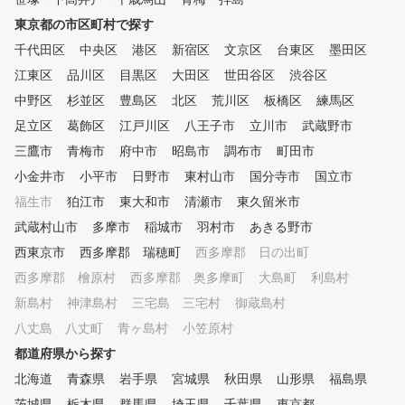
東京都の市区町村で探す
千代田区
中央区
港区
新宿区
文京区
台東区
墨田区
江東区
品川区
目黒区
大田区
世田谷区
渋谷区
中野区
杉並区
豊島区
北区
荒川区
板橋区
練馬区
足立区
葛飾区
江戸川区
八王子市
立川市
武蔵野市
三鷹市
青梅市
府中市
昭島市
調布市
町田市
小金井市
小平市
日野市
東村山市
国分寺市
国立市
福生市
狛江市
東大和市
清瀬市
東久留米市
武蔵村山市
多摩市
稲城市
羽村市
あきる野市
西東京市
西多摩郡 瑞穂町
西多摩郡 日の出町
西多摩郡 檜原村
西多摩郡 奥多摩町
大島町
利島村
新島村
神津島村
三宅島 三宅村
御蔵島村
八丈島 八丈町
青ヶ島村
小笠原村
都道府県から探す
北海道
青森県
岩手県
宮城県
秋田県
山形県
福島県
茨城県
栃木県
群馬県
埼玉県
千葉県
東京都