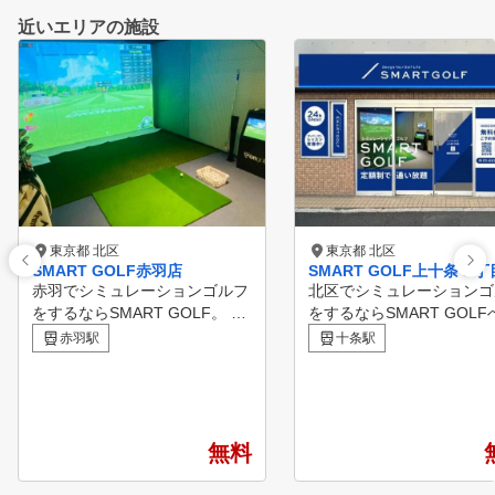
近いエリアの施設
東京都 北区
東京都 北区
SMART GOLF赤羽店
SMART GOLF上十条３
赤羽でシミュレーションゴルフ
北区でシミュレーションゴ
をするならSMART GOLF。 赤
をするならSMART GOL
羽店は2ルームの完全個室で集
上十条3丁目店は2ルーム
赤羽駅
十条駅
中してゴルフ練習をしていただ
で集中してゴルフ練習をし
けます。 正確な数値に基づい
ただけます。 60分間のパーソ
た練習と、60分間のパーソナル
ナルレッスンも行っている
レッスンも行っているので 日
日々のお悩み解決やスキル
々のお悩み解決やスキルアップ
プをしていただける環境を
無料
をしていただける環境をご用意
意しています。
しています。 洗練された室内