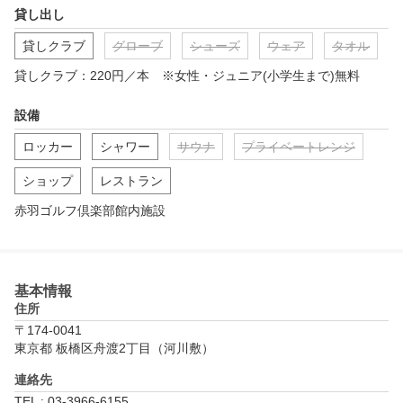
貸し出し
貸しクラブ
グローブ
シューズ
ウェア
タオル
貸しクラブ：220円／本　※女性・ジュニア(小学生まで)無料
設備
ロッカー
シャワー
サウナ
プライベートレンジ
ショップ
レストラン
赤羽ゴルフ倶楽部館内施設
基本情報
住所
〒174-0041
東京都 板橋区舟渡2丁目（河川敷）
連絡先
TEL : 03-3966-6155