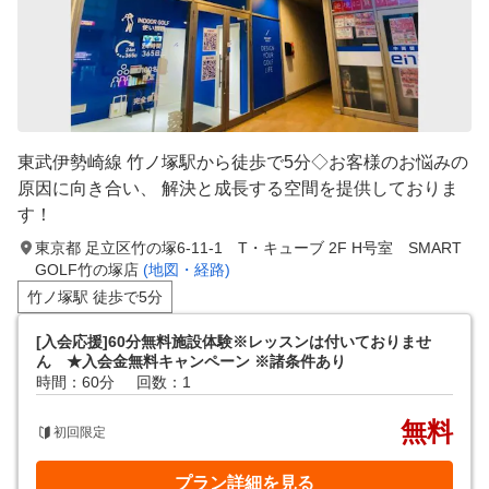
東武伊勢崎線 竹ノ塚駅から徒歩で5分◇お客様のお悩みの
原因に向き合い、 解決と成長する空間を提供しておりま
す！
東京都 足立区竹の塚6-11-1 T・キューブ 2F H号室 SMART
GOLF竹の塚店
(地図・経路)
竹ノ塚駅 徒歩で5分
[入会応援]60分無料施設体験※レッスンは付いておりませ
ん ★入会金無料キャンペーン ※諸条件あり
時間：60分
回数：1
無料
初回限定
プラン詳細を見る