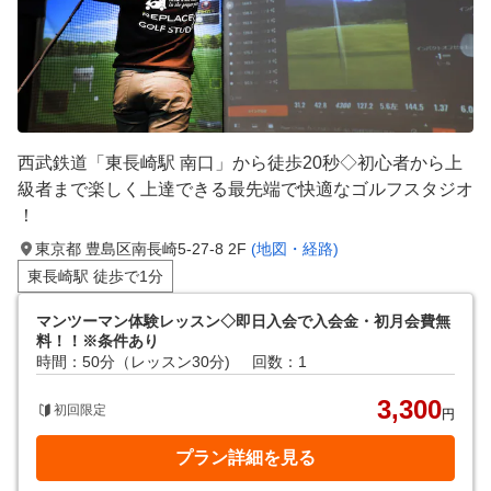
西武鉄道「東長崎駅 南口」から徒歩20秒◇初心者から上
級者まで楽しく上達できる最先端で快適なゴルフスタジオ
！
東京都 豊島区南長崎5-27-8 2F
(地図・経路)
東長崎駅 徒歩で1分
マンツーマン体験レッスン◇即日入会で入会金・初月会費無
料！！※条件あり
時間：50分（レッスン30分)
回数：1
3,300
初回限定
円
プラン詳細を見る