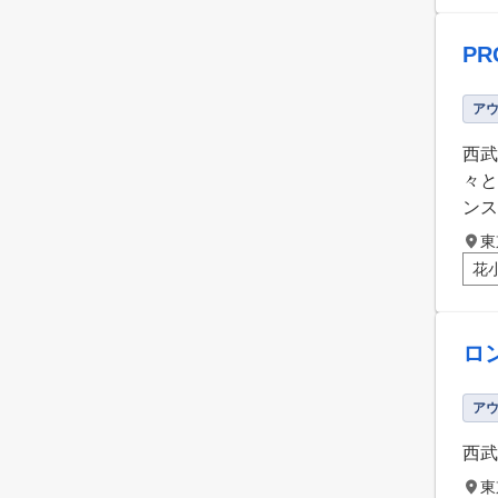
P
ア
西武
々と
ンス
東
花
ロ
ア
西武
東