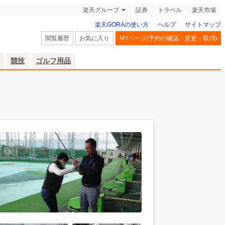
楽天グループ
証券
トラベル
楽天市場
楽天GORAの使い方
ヘルプ
サイトマップ
閲覧履歴
お気に入り
MYページ(予約の確認・変更・取消)
競技
ゴルフ用品