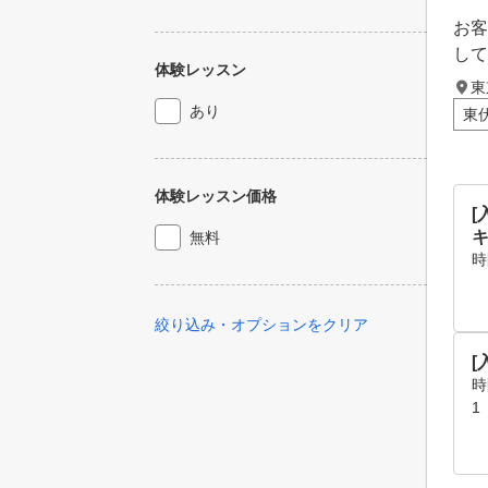
お客
して
体験レッスン
東
あり
東
体験レッスン価格
[
無料
時
絞り込み・オプションをクリア
[
時
1