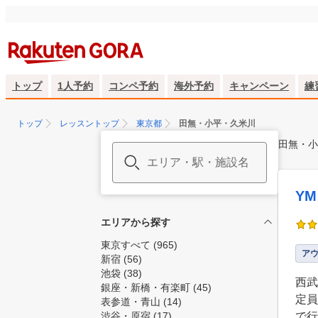
トップ
1人予約
コンペ予約
海外予約
キャンペーン
練
トップ
レッスントップ
東京都
田無・小平・久米川
田無・小
Y
エリアから探す
東京すべて
(965)
ア
新宿
(56)
池袋
(38)
西武
銀座・新橋・有楽町
(45)
定員
表参道・青山
(14)
渋谷・原宿
(17)
で行