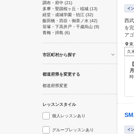
調布・府中
(21)
多摩・聖蹟桜ヶ丘・稲城
(13)
イ
経堂・成城学園・狛江
(32)
西武
飯田橋・四谷・御茶ノ水
(42)
笹塚・下高井戸・千歳烏山
(9)
を完
青梅・拝島
(6)
アゴ
東
久
市区町村から探す
都道府県を変更する
時
都道府県変更
レッスンスタイル
SM
個人レッスンあり
グループレッスンあり
イ