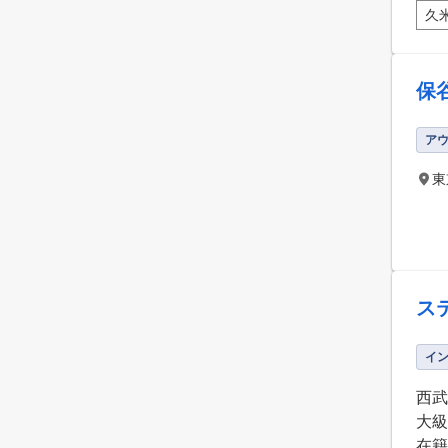
久
保
ア
東
ス
イ
西武
大級
在籍