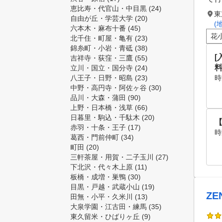
恵比寿・代官山・中目黒
(24)
東
自由が丘・学芸大学
(20)
(
六本木・麻布十番
(45)
花
北千住・町屋・亀有
(23)
錦糸町・小岩・青砥
(38)
[
吉祥寺・荻窪・三鷹
(55)
立川・国立・国分寺
(24)
八王子・日野・昭島
(23)
時
中野・高円寺・阿佐ヶ谷
(30)
品川・大森・蒲田
(90)
上野・日本橋・浅草
(66)
日暮里・駒込・千駄木
(20)
赤羽・十条・王子
(17)
時
葛西・門前仲町
(34)
町田
(20)
三軒茶屋・用賀・二子玉川
(27)
下北沢・代々木上原
(11)
板橋・成増・巣鴨
(30)
目黒・戸越・武蔵小山
(19)
ZE
田無・小平・久米川
(13)
大泉学園・江古田・練馬
(35)
東久留米・ひばりヶ丘
(9)