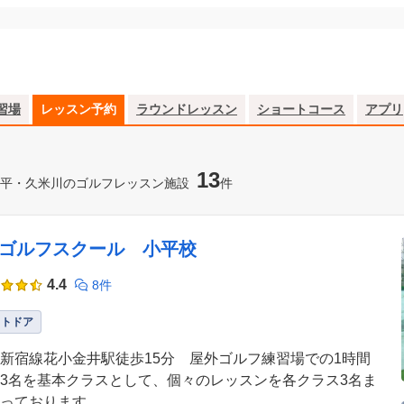
習場
レッスン予約
ラウンドレッスン
ショートコース
アプリ
13
平・久米川のゴルフレッスン施設
件
Mゴルフスクール 小平校
4.4
8件
ウトドア
新宿線花小金井駅徒歩15分 屋外ゴルフ練習場での1時間
3名を基本クラスとして、個々のレッスンを各クラス3名ま
っております。