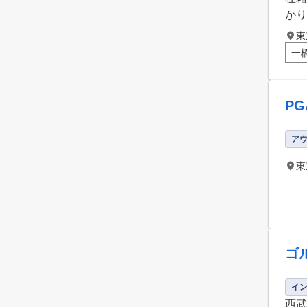
かり
東
一
P
ア
東
ゴ
イ
西武