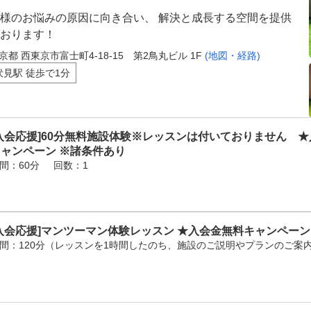
様のお悩みの原因に向き合い、 解決と成長する空間を提供
おります！
京都 西東京市富士町4-18-15 第2鳥丸ビル 1F
(地図・経路)
伏見駅 徒歩で1分
入会応援]60分無料施設体験※レッスンは付いておりません 
キャンペーン ※諸条件あり
間：60分
回数：1
入会応援]マンツーマン体験レッスン ★入会金無料キャンペーン
間：120分（レッスンを1時間したのち、施設のご説明やプランのご案