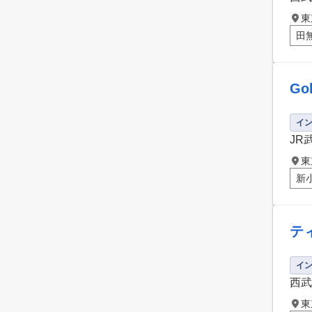
東
田
Go
イ
JR
東
新
テ
イ
西武
東