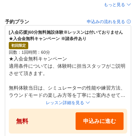
もっと見る
予約プラン
申込みの流れを見る
[入会応援]60分無料施設体験※レッスンは付いておりません　
★入会金無料キャンペーン ※諸条件あり
初回限定
回数
1回
時間
60分
★入会金無料キャンペーン

適用条件については、体験時に担当スタッフがご説明
させて頂きます。

無料体験当日は、シミュレーターの性能や練習方法、
ラウンドモードの楽しみ方等を丁寧にご案内させてい
ただきます！

レッスン詳細を見る
クラブのお貸出しも無料で行っておりますので、お気
軽にお越しください！

無料
申込みに進む
●施設体験スケジュール
