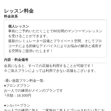
！

レッスン料金
ゴルフの上達にお悩みの方は是非体験レッスンにお越
料金体系
しください！

個人レッスン
●体験レッスンスケジュール(各120分)

事前にご予約いただくことで60分間のマンツーマンレッスン
月~日 09:00～21:00

を受けることができます。

※ご希望の日時をリクエスト画面よりご提示ください
最新のシミュレーター設備とプライベート空間、そしてプロ
コーチによる的確なアドバイスによりお悩みの解決と成長す
。追ってご連絡差し上げます。

る空間をご提供いたします！
●当日の流れ

内容・料金備考
・体験レッスン(60分)

会員になると、すべての店舗を利用することが可能です！

　└　お客様のお悩みをヒアリングし、シミュレータ
※ご加入プランによっては利用できない店舗もございます。

ーを活用した、データに基づくレッスンをいたします
-通い放題プラン料金一覧-

。

●ブロンズプラン

・施設案内、料金のご説明(60分)
お一人での練習がメインのプランです

└月額：16,500円

●シルバープラン

お一人での練習に加え、ご家族やご友人とプレーされたい方にお