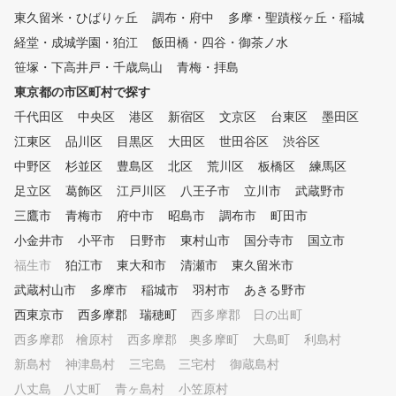
データを確認しながら、会
東久留米・ひばりヶ丘
調布・府中
多摩・聖蹟桜ヶ丘・稲城
にわかりやすくレッスンし
経堂・成城学園・狛江
飯田橋・四谷・御茶ノ水
。会員様一人一人のレッス
容をカルテで共有しており
笹塚・下高井戸・千歳烏山
青梅・拝島
回の復習や今後の課題など
東京都の市区町村で探す
続してレッスンを受けてい
千代田区
中央区
港区
新宿区
文京区
けます。 ③レッスン受け放題
台東区
墨田区
、レンジ使い放題のサブス
江東区
品川区
目黒区
大田区
世田谷区
渋谷区
デル 外部資格を有する専
中野区
杉並区
豊島区
北区
荒川区
板橋区
練馬区
ロのレッスンを、毎日、何
も受けられます。また打席
足立区
葛飾区
江戸川区
八王子市
立川市
武蔵野市
い放題なので、一人で練習
三鷹市
青梅市
府中市
昭島市
調布市
町田市
い時にはシミュレーション
小金井市
小平市
日野市
東村山市
国分寺市
って、効率よく練習できま
国立市
お客様のご予定にあわせて
福生市
狛江市
東大和市
清瀬市
東久留米市
利用ください。 ④ゴルフ初心
武蔵村山市
多摩市
稲城市
羽村市
あきる野市
者から上級者まで楽しめる
モード 同じシチュエーシ
西東京市
西多摩郡 瑞穂町
西多摩郡 日の出町
で繰り返しショット練習し
西多摩郡 檜原村
西多摩郡 奥多摩町
大島町
利島村
、ゲーム感覚でティーショ
新島村
神津島村
三宅島 三宅村
御蔵島村
やアプローチの練習を楽し
り、実際のコースをリアル
八丈島 八丈町
青ヶ島村
小笠原村