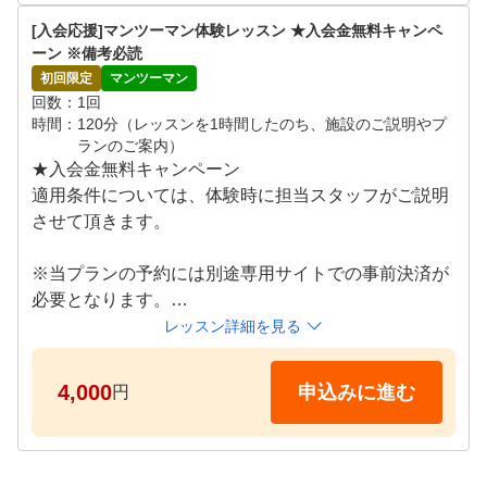
月~日 09:00～21:00

[入会応援]マンツーマン体験レッスン ★入会金無料キャンペ
※ご希望の日時をリクエスト画面よりご提示ください
ーン ※備考必読
。追ってご連絡差し上げます。
初回限定
マンツーマン
回数
1回
時間
120分（レッスンを1時間したのち、施設のご説明やプ
ランのご案内）
★入会金無料キャンペーン

適用条件については、体験時に担当スタッフがご説明
させて頂きます。

※当プランの予約には別途専用サイトでの事前決済が
必要となります。

※期日までにお支払いが確認できない場合はキャンセ
レッスン詳細を見る
ルとなります。

4,000
申込みに進む
円
プロコーチによるレッスンを体験していただけます。

超高性能シミュレーター×プライベート空間×プロによ
るマンツーマンレッスンで、お客様のお悩みの""原因"
"に向き合い、解決と成長する空間を提供しております