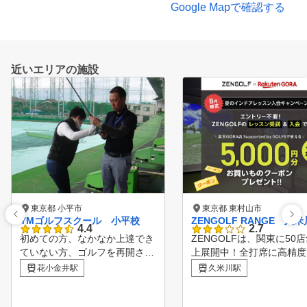
Google Mapで確認する
近いエリアの施設
東京都 小平市
東京都 東村山市
YMゴルフスクール 小平校
ZENGOLF RANGE 久
4.4
2.7
初めての方、なかなか上達でき
ZENGOLFは、関東に50
ていない方、ゴルフを再開され
上展開中！全打席に高精度
る方、などなどご希望、お悩み
ュレーターを完備したレッ
花小金井駅
久米川駅
、お聞きし、個々にレッスンを
受け放題・レンジ使い放題
行っています。グリップ、アド
額制インドアゴルフスクー