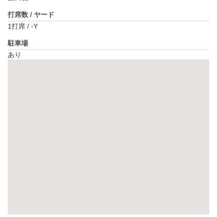
打席数 / ヤード
1打席 / -Y
駐車場
あり