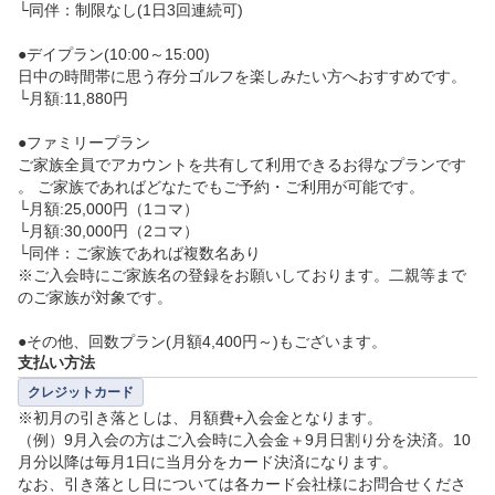
└同伴：制限なし(1日3回連続可)

●デイプラン(10:00～15:00)

日中の時間帯に思う存分ゴルフを楽しみたい方へおすすめです。

└月額:11,880円

●ファミリープラン

ご家族全員でアカウントを共有して利用できるお得なプランです
。 ご家族であればどなたでもご予約・ご利用が可能です。

└月額:25,000円（1コマ）

└月額:30,000円（2コマ）

└同伴：ご家族であれば複数名あり

※ご入会時にご家族名の登録をお願いしております。二親等まで
のご家族が対象です。

●その他、回数プラン(月額4,400円～)もございます。
支払い方法
クレジットカード
※初月の引き落としは、月額費+入会金となります。

（例）9月入会の方はご入会時に入会金＋9月日割り分を決済。10
月分以降は毎月1日に当月分をカード決済になります。

なお、引き落とし日については各カード会社様にお問合せくださ