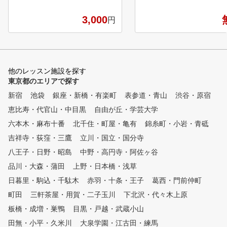
レスからはもちろん、スイング
練習場です。 専属プロの
を整える、苦手克服、楽しめる
フレッスンが、毎日いつで
3,000
円
ようになりたい！、それぞれの
度でも受けられて、短期間
ご希望にお応え出来るようレッ
スコアアップを目指すこと
スンしたいと思っております。
きます。 ①全打席に高性能シ
ミュレーター設置 高精度
ュレーターにより、フェー
他のレッスン施設を探す
ドローなどの球筋を忠実に
東京都のエリアで探す
。ショット改善に必要な項
数値化され、ゴルフの現状
新宿
池袋
銀座・新橋・有楽町
表参道・青山
渋谷・原宿
題が「見える化」されます
恵比寿・代官山・中目黒
自由が丘・学芸大学
た、毎回自動的に2方向か
イング撮影しており、スロ
六本木・麻布十番
北千住・町屋・亀有
錦糸町・小岩・青砥
生や一時停止などで自分の
吉祥寺・荻窪・三鷹
立川・国立・国分寺
ームを客観的かつ詳細に確
八王子・日野・昭島
中野・高円寺・阿佐ヶ谷
ることができます。 ②シミュ
レーターを活用した専属プ
品川・大森・蒲田
上野・日本橋・浅草
よるレッスン シミュレー
日暮里・駒込・千駄木
赤羽・十条・王子
葛西・門前仲町
により「見える化」された
タをもとに、外部資格を有
町田
三軒茶屋・用賀・二子玉川
下北沢・代々木上原
専属プロがレッスンをおこ
板橋・成増・巣鴨
目黒・戸越・武蔵小山
ます。会員様に目標をお聞
田無・小平・久米川
大泉学園・江古田・練馬
、シミュレーターの映像や