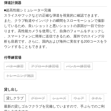
弾道計測器
■超高性能シミュレーター完備

スライスやフックなどの正確な弾道を視覚的に確認できます。

また、クラブ軌道やインパクトの瞬間をスローモーションで撮影
しているため、良いショットと悪いショットの原因が一目で分か
ります。高性能カメラを使用して、自身のフォームをチェックし
、スマートフォンに簡単に送信できるため、屋外でのスイング分
析も容易です。さらに、国内および海外に実在する200コースをラ
ウンドすることもできます。
付帯練習場
パター練習
アプローチ練習場
バンカー練習場
トレーニング施設
貸し出し
貸しクラブ
グローブ
シューズ
ウェア
タオル
最新の貸しゴルフクラブを完備していますので、手ぶらでのご利