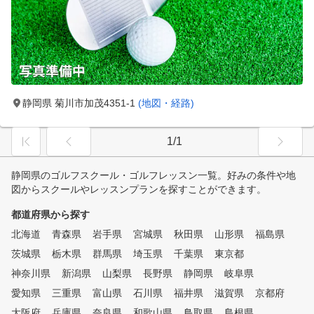
静岡県 菊川市加茂4351-1
(地図・経路)
1/1
静岡県のゴルフスクール・ゴルフレッスン一覧。好みの条件や地
図からスクールやレッスンプランを探すことができます。
都道府県から探す
北海道
青森県
岩手県
宮城県
秋田県
山形県
福島県
茨城県
栃木県
群馬県
埼玉県
千葉県
東京都
神奈川県
新潟県
山梨県
長野県
静岡県
岐阜県
愛知県
三重県
富山県
石川県
福井県
滋賀県
京都府
大阪府
兵庫県
奈良県
和歌山県
鳥取県
島根県