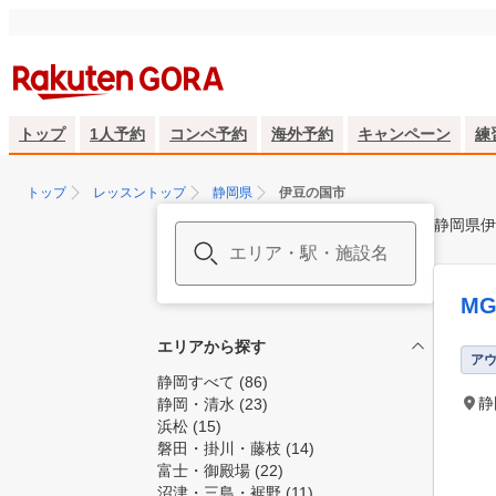
トップ
1人予約
コンペ予約
海外予約
キャンペーン
練
トップ
レッスントップ
静岡県
伊豆の国市
静岡県伊
M
エリアから探す
ア
静岡すべて
(86)
静
静岡・清水
(23)
浜松
(15)
磐田・掛川・藤枝
(14)
富士・御殿場
(22)
沼津・三島・裾野
(11)