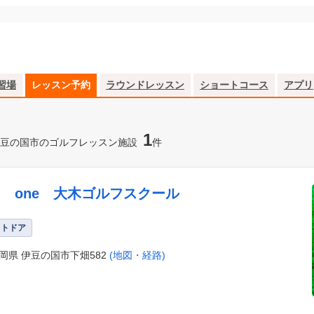
習場
レッスン予約
ラウンドレッスン
ショートコース
アプリ
1
豆の国市のゴルフレッスン施設
件
G one 大木ゴルフスクール
ウトドア
岡県 伊豆の国市下畑582
(地図・経路)