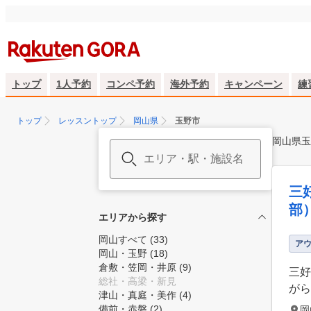
トップ
1人予約
コンペ予約
海外予約
キャンペーン
練
トップ
レッスントップ
岡山県
玉野市
岡山県玉
三
部
エリアから探す
岡山すべて
(33)
ア
岡山・玉野
(18)
倉敷・笠岡・井原
(9)
三好
総社・高梁・新見
がら
津山・真庭・美作
(4)
備前・赤磐
(2)
岡