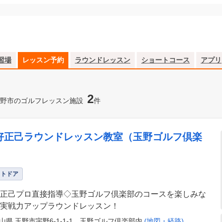
習場
レッスン予約
ラウンドレッスン
ショートコース
アプリ
2
野市のゴルフレッスン施設
件
好正己ラウンドレッスン教室（玉野ゴルフ倶楽
）
ウトドア
正己プロ直接指導◇玉野ゴルフ倶楽部のコースを楽しみな
実戦力アップラウンドレッスン！
山県 玉野市宇野6-1-1-1 玉野ゴルフ倶楽部内
(地図・経路)