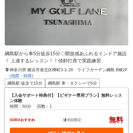
綱島駅から車5分徒歩15分◇開放感あふれるインドア施設
！ 上達するレッスン！！傾斜打席で実践練習
神奈川県 横浜市港北区樽町3-2-28 ライフガーデン綱島 B棟2F
(地図・経路)
綱島駅 徒歩で15分
綱島駅 車・タクシーで5分
【入会サポート特典付】【ビギナー専用プラン】無料レッス
ン体験
時間：50分
回数：1
無料
GORAおすすめ
初回限定