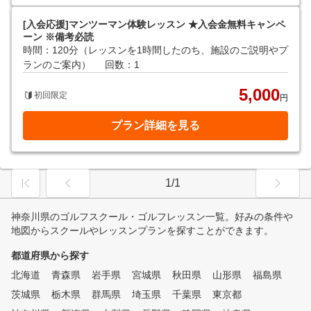
[入会応援]マンツーマン体験レッスン ★入会金無料キャンペ
ーン ※備考必読
時間：120分（レッスンを1時間したのち、施設のご説明やプ
ランのご案内）
回数：1
5,000
初回限定
円
プラン詳細を見る
1/1
神奈川県のゴルフスクール・ゴルフレッスン一覧。好みの条件や
地図からスクールやレッスンプランを探すことができます。
都道府県から探す
北海道
青森県
岩手県
宮城県
秋田県
山形県
福島県
茨城県
栃木県
群馬県
埼玉県
千葉県
東京都