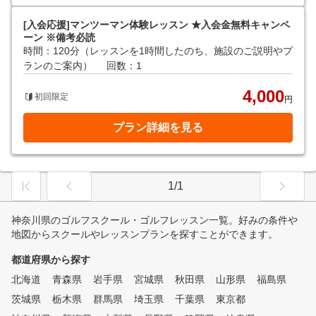
[入会応援]マンツーマン体験レッスン ★入会金無料キャンペ
ーン ※備考必読
時間：120分（レッスンを1時間したのち、施設のご説明やプ
ランのご案内）
回数：1
4,000
初回限定
円
プラン詳細を見る
1/1
神奈川県のゴルフスクール・ゴルフレッスン一覧。好みの条件や
地図からスクールやレッスンプランを探すことができます。
都道府県から探す
北海道
青森県
岩手県
宮城県
秋田県
山形県
福島県
茨城県
栃木県
群馬県
埼玉県
千葉県
東京都