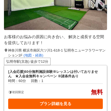
お客様のお悩みの原因に向き合い、 解決と成長する空間
を提供しております！
神奈川県 横浜市南区六ツ川1-618-1 弘明寺ニューフラワーマン
ション1F
(地図・経路)
弘明寺駅(京急) 徒歩で12分
[入会応援]60分無料施設体験※レッスンは付いておりませ
ん ★入会金無料キャンペーン ※諸条件あり
時間：60分
回数：1
無料
初回限定
プラン詳細を見る