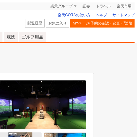
楽天グループ
証券
トラベル
楽天市場
楽天GORAの使い方
ヘルプ
サイトマップ
閲覧履歴
お気に入り
MYページ(予約の確認・変更・取消)
競技
ゴルフ用品