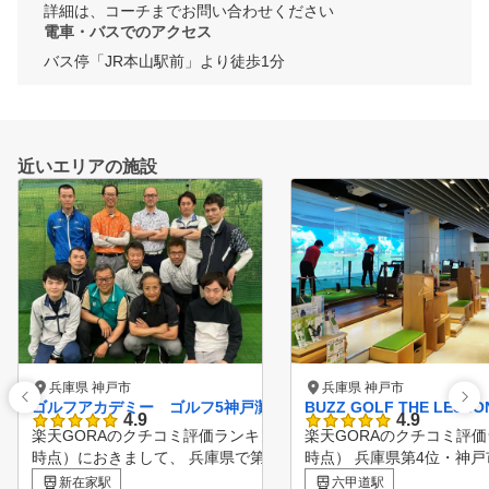
詳細は、コーチまでお問い合わせください
電車・バスでのアクセス
バス停「JR本山駅前」より徒歩1分
近いエリアの施設
兵庫県 神戸市
兵庫県 神戸市
ゴルフアカデミー ゴルフ5神戸灘店
BUZZ GOLF THE LES
4.9
4.9
楽天GORAのクチコミ評価ランキング（※2024年11月22日
楽天GORAのクチコミ評価ラ
時点）におきまして、 兵庫県で第6位にランクインいたしま
時点） 兵庫県第4位・神
した！ ランキングページ：https://gora.golf.rakuten.co.jp/do
しました！ ランキングページ：https
新在家駅
六甲道駅