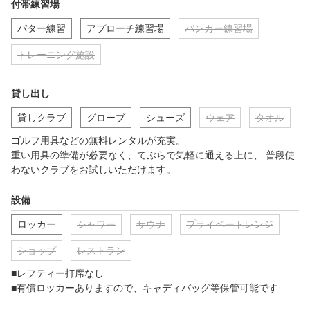
付帯練習場
パター練習
アプローチ練習場
バンカー練習場
トレーニング施設
貸し出し
貸しクラブ
グローブ
シューズ
ウェア
タオル
ゴルフ用具などの無料レンタルが充実。

重い用具の準備が必要なく、てぶらで気軽に通える上に、 普段使
わないクラブをお試しいただけます。
設備
ロッカー
シャワー
サウナ
プライベートレンジ
ショップ
レストラン
■レフティー打席なし

■有償ロッカーありますので、キャディバッグ等保管可能です