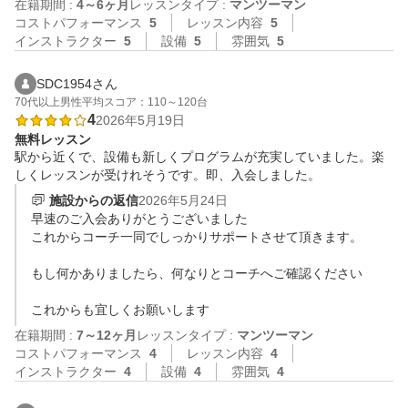
在籍期間 :
4～6ヶ月
レッスンタイプ :
マンツーマン
コストパフォーマンス
5
レッスン内容
5
インストラクター
5
設備
5
雰囲気
5
SDC1954さん
70代以上
男性
平均スコア：110～120台
4
2026年5月19日
無料レッスン
駅から近くで、設備も新しくプログラムが充実していました。楽
しくレッスンが受けれそうです。即、入会しました。
施設からの返信
2026年5月24日
早速のご入会ありがとうございました

これからコーチ一同でしっかりサポートさせて頂きます。

もし何かありましたら、何なりとコーチへご確認ください

これからも宜しくお願いします
在籍期間 :
7～12ヶ月
レッスンタイプ :
マンツーマン
コストパフォーマンス
4
レッスン内容
4
インストラクター
4
設備
4
雰囲気
4