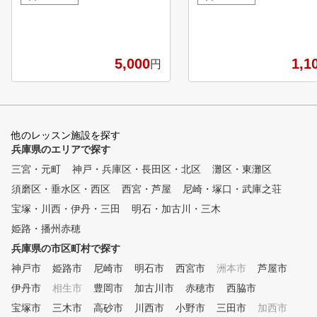
c/special/lesson/kuchikomi-ranking/hyogo/ 【ゴルフアカデ
p/doc/special/lesson/ku
ミーの特徴】 ① 金谷多一郎プロ全監修レッスン 入
ュレーター、高速カメラ、
会者には、金谷プロ監修レッスンテキストを無料配布！ ②
ッフ常駐のため、女性も安
ライフスタイルに合わせてお好きな時に通えます。
シミュレーターを使い、一
5,000
1,1
円
曜日毎に様々な時間帯でレッスンを行っています。 ③
スン！ ②手ぶらOK！クラ
完全少人数体制のレッスン 各コース最大5名に対して
しの50分打ち放題！ 経
、プロインストラクター1名がマンツーマン方式で指導しま
トいたします。
す。 ④ いつでも快適室内レッスン 夏は涼しく、冬
は暖かい、紫外線も気にならない。 ⑤ 初めての方から上
他のレッスン施設を探す
級者まで個別のカリキュラム（ジュニアは小学1年生から）
兵庫県のエリアで探す
初心者から中上級者まで、個別にカリキュラムを作
成し、習得度に合わせて指導します。 ⑥ 練習器具を使っ
三宮・元町
神戸・兵庫区・長田区・北区
灘区・東灘区
たドリルレッスン 150種類以上の練習方法より、受
須磨区・垂水区・西区
西宮・芦屋
尼崎・塚口・武庫之荘
講生に合った練習方法を提案します。 ⑦ ゴルフシミュレ
ータによる仮想ラウンド コースデビューに備えて、
宝塚・川西・伊丹・三田
明石・加古川・三木
模擬ラウンドを体験できます。 ⑧ ラウンドレッスン
姫路・播州赤穂
初心者のコースデビューから中上級者のベストスコア更
兵庫県の市区町村で探す
新までしっかりサポート。 ～プランのご説明～ ※ワンポイ
ントレッスン、曜日・時間帯別・回数券（4回か8回）でプ
神戸市
姫路市
尼崎市
明石市
西宮市
洲本市
芦屋市
ランが分かれております。 ご希望に合ったプランをお選び
伊丹市
相生市
豊岡市
加古川市
赤穂市
西脇市
ください♪
宝塚市
三木市
高砂市
川西市
小野市
三田市
加西市