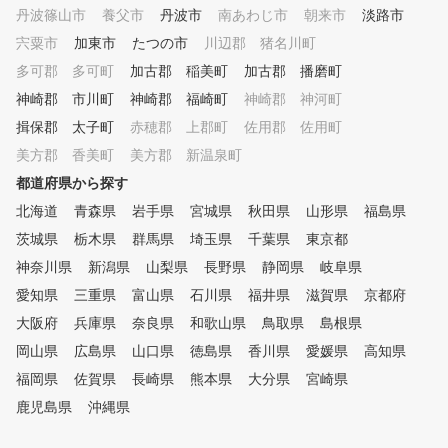
丹波篠山市
養父市
丹波市
南あわじ市
朝来市
淡路市
宍粟市
加東市
たつの市
川辺郡 猪名川町
多可郡 多可町
加古郡 稲美町
加古郡 播磨町
神崎郡 市川町
神崎郡 福崎町
神崎郡 神河町
揖保郡 太子町
赤穂郡 上郡町
佐用郡 佐用町
美方郡 香美町
美方郡 新温泉町
都道府県から探す
北海道
青森県
岩手県
宮城県
秋田県
山形県
福島県
茨城県
栃木県
群馬県
埼玉県
千葉県
東京都
神奈川県
新潟県
山梨県
長野県
静岡県
岐阜県
愛知県
三重県
富山県
石川県
福井県
滋賀県
京都府
大阪府
兵庫県
奈良県
和歌山県
鳥取県
島根県
岡山県
広島県
山口県
徳島県
香川県
愛媛県
高知県
福岡県
佐賀県
長崎県
熊本県
大分県
宮崎県
鹿児島県
沖縄県