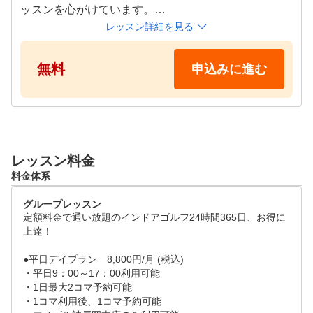
ッスンを心がけています。

初心者から経験者まで、無理なく上達できるようサポ
レッスン詳細を見る
ートいたします。ぜひ一度レッスンをご体験ください
。

無料
申込みに進む
●レッスン内容

無料体験レッスンは、状況に応じたご案内となります
。

・同じ時間枠にレッスン会員様がいる場合は、インス
レッスン料金
トラクターが時間を分配しながらレッスンを行います
料金体系
。

・無料体験レッスンは、スタジオのプラン(料金)説明
グループレッスン
や入会登録手続きを含めて、全体で約50分となります
定額料金で通い放題のインドアゴルフ24時間365日、お得に
。

上達！

・15〜20分程度の限られた時間ではありますが、マン
●平日デイプラン　8,800円/月 (税込)

ツーマンでのレッスン対応を行います。
・平日9：00～17：00利用可能

・1日最大2コマ予約可能

・1コマ利用後、1コマ予約可能
