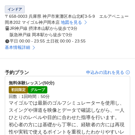
ータをもとに効率的にスイングチェックが可能です。初心
者から上級者まで楽しめる「マイゴル」で、理想のゴルフ
インドア
スタイルを見つけてみませんか？

〒658-0003 兵庫県 神戸市東灘区本山北町3-5-9 エルアベニュー
岡本202 マイゴル神戸岡本店
地図を見る
JR神戸線 摂津本山駅から徒歩で3分
無料見学・体験受付中！！
阪急神戸線 岡本駅から徒歩で3分
平日 00:00 - 23:55 土日祝 00:00 - 23:55
基本情報詳細
予約プラン
申込みの流れを見る
無料体験レッスン(50分)
初回限定
グループ
回数
1回
時間
50分
マイゴルでは最新のゴルフシミュレーターを使用し、
スイングや弾道を映像とデータで確認しながら、一人
ひとりのレベルや目的に合わせた指導を行います。

初心者の方には基礎から丁寧に、経験者の方には再現
性や実戦で使えるポイントを重視したわかりやすいレ