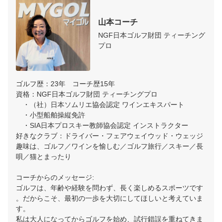
山本コーチ
NGF日本ゴルフ財団 ティーチング
プロ
ゴルフ歴：23年　コーチ歴15年

資格：NGF日本ゴルフ財団 ティーチングプロ

　・（社）日本ソムリエ協会認定 ワインエキスパート

　・小型船舶操縦免許

　・SIA日本プロスキー教師協会認定 インストラクター

好きなクラブ：ドライバー・フェアウェイウッド・ウェッジ

趣味は、ゴルフ／ワインを愉しむ／ゴルフ旅行／スキー／長
唄／猫とまったり

コーチからのメッセージ:

ゴルフは、年齢や経験を問わず、長く楽しめるスポーツです
。だからこそ、最初の一歩を大切にしてほしいと考えていま
す。

私は大人になってからゴルフを始め、試行錯誤を重ねてきま