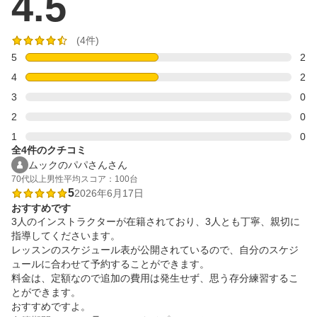
4.5
(4件)
5
2
4
2
3
0
2
0
1
0
全4件のクチコミ
ムックのパパさんさん
70代以上
男性
平均スコア：100台
5
2026年6月17日
おすすめです
3人のインストラクターが在籍されており、3人とも丁寧、親切に
指導してくださいます。

レッスンのスケジュール表が公開されているので、自分のスケジ
ュールに合わせて予約することができます。

料金は、定額なので追加の費用は発生せず、思う存分練習するこ
とができます。

おすすめですよ。