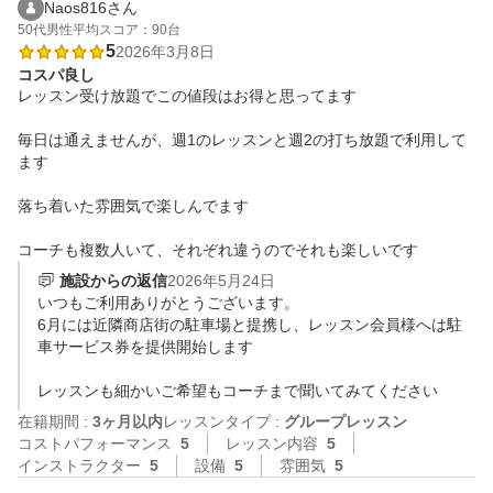
Naos816さん
50代
男性
平均スコア：90台
5
2026年3月8日
コスパ良し
レッスン受け放題でこの値段はお得と思ってます

毎日は通えませんが、週1のレッスンと週2の打ち放題で利用して
ます

落ち着いた雰囲気で楽しんでます

コーチも複数人いて、それぞれ違うのでそれも楽しいです
施設からの返信
2026年5月24日
いつもご利用ありがとうございます。

6月には近隣商店街の駐車場と提携し、レッスン会員様へは駐
車サービス券を提供開始します

レッスンも細かいご希望もコーチまで聞いてみてください
在籍期間 :
3ヶ月以内
レッスンタイプ :
グループレッスン
コストパフォーマンス
5
レッスン内容
5
インストラクター
5
設備
5
雰囲気
5