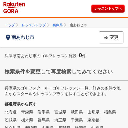
レッスントップへ
トップ
レッスントップ
兵庫県
南あわじ市
南あわじ市
変更
0
兵庫県南あわじ市のゴルフレッスン施設
件
検索条件を変更して再度検索してみてください
兵庫県のゴルフスクール・ゴルフレッスン一覧。好みの条件や地
図からスクールやレッスンプランを探すことができます。
都道府県から探す
北海道
青森県
岩手県
宮城県
秋田県
山形県
福島県
茨城県
栃木県
群馬県
埼玉県
千葉県
東京都