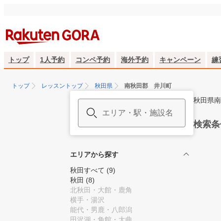
トップ
1人予約
コンペ予約
海外予約
キャンペーン
練
トップ
レッスントップ
秋田県
南秋田郡 井川町
秋田県南
検索条
エリアから探す
秋田すべて
(9)
秋田
(8)
北秋田・大館・鹿角
横手・湯沢
能代・男鹿・八郎潟
田沢湖・角館・大曲