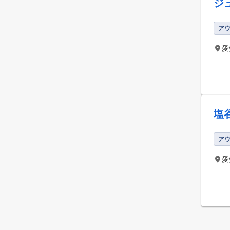
ジ
ア
愛
塩
ア
愛