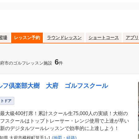
習場
レッスン予約
ラウンドレッスン
ショートコース
アプリ
6
府市のゴルフレッスン施設
件
ルフ倶楽部大樹 大府 ゴルフスクール
ウトドア
最大級400打席！累計スクール生75,000人の実績！大樹の
フスクールはトップトレーサー・レンジ使用で上達が早い
新のデジタルツールレッスンで効率的に上達しよう！
知県 大府市横根町箕手1-1
(地図・経路)