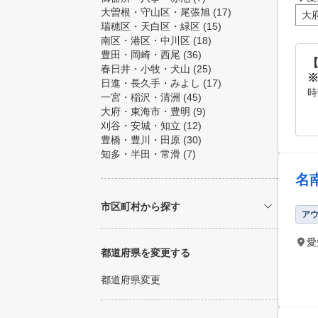
大曽根・守山区・尾張旭
(17)
大
瑞穂区・天白区・緑区
(15)
南区・港区・中川区
(18)
豊田・岡崎・西尾
(36)
【
春日井・小牧・犬山
(25)
日進・長久手・みよし
(17)
時
一宮・稲沢・清洲
(45)
大府・東海市・豊明
(9)
刈谷・安城・知立
(12)
豊橋・豊川・田原
(30)
知多・半田・常滑
(7)
名
市区町村から探す
ア
愛
都道府県を変更する
都道府県変更