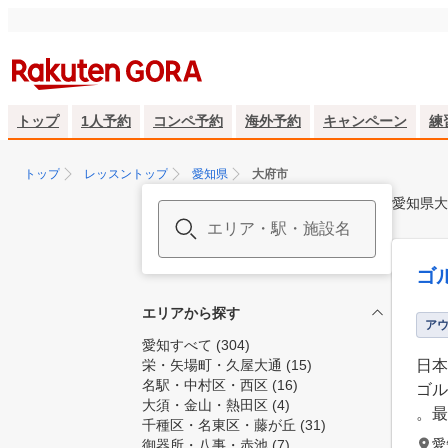
トップ
1人予約
コンペ予約
海外予約
キャンペーン
練
トップ
レッスントップ
愛知県
大府市
愛知県大
ゴ
エリアから探す
ア
愛知すべて
(304)
栄・矢場町・久屋大通
(15)
日本
名駅・中村区・西区
(16)
ゴル
大須・金山・熱田区
(4)
。最
千種区・名東区・藤が丘
(31)
愛
御器所・八事・赤池
(7)