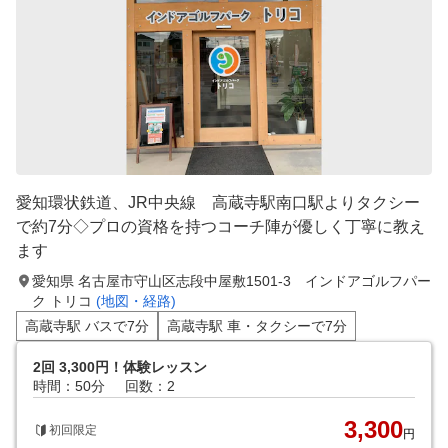
愛知環状鉄道、JR中央線 高蔵寺駅南口駅よりタクシー
で約7分◇プロの資格を持つコーチ陣が優しく丁寧に教え
ます
愛知県 名古屋市守山区志段中屋敷1501-3 インドアゴルフパー
ク トリコ
(地図・経路)
高蔵寺駅 バスで7分
高蔵寺駅 車・タクシーで7分
2回 3,300円！体験レッスン
時間：50分
回数：2
3,300
初回限定
円