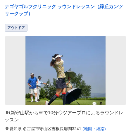
ナゴヤゴルフクリニック ラウンドレッスン（緑丘カンツ
リークラブ）
アウトドア
JR新守山駅から車で10分◇ツアープロによるラウンドレ
ッスン！
愛知県 名古屋市守山区吉根長廻間3241
(地図・経路)