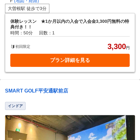
F
(地図・経路)
大曽根駅 徒歩で3分
体験レッスン ★1か月以内の入会で入会金3,300円無料の特
典付き！！
時間：50分
回数：1
3,300
初回限定
円
プラン詳細を見る
SMART GOLF平安通駅前店
インドア