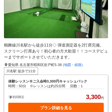
鶴舞線川名駅から徒歩11分◇ 弾道測定器を2打席完備。
スクリーン打席あり！初心者の方大歓迎！！コースデビュ
ーまでサポートさせていただきます。
愛知県 名古屋市昭和区折戸町5-38
(地図・経路)
川名駅 徒歩で11分
体験レッスン※ご入会時3,300円キャッシュバック
時間：50分 ※レッスンは約25分間
回数：1
3,300
初回限定
円
プラン詳細を見る