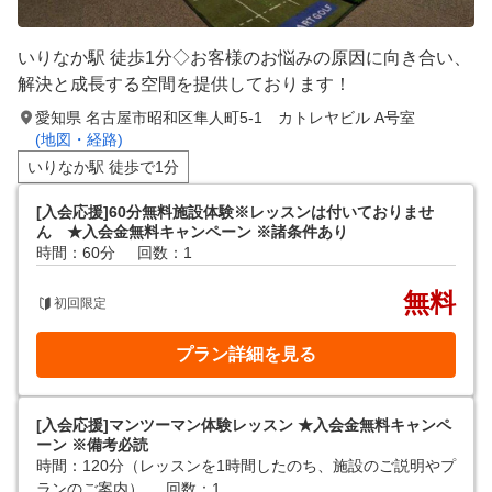
いりなか駅 徒歩1分◇お客様のお悩みの原因に向き合い、
解決と成長する空間を提供しております！
愛知県 名古屋市昭和区隼人町5-1 カトレヤビル A号室
(地図・経路)
いりなか駅 徒歩で1分
[入会応援]60分無料施設体験※レッスンは付いておりませ
ん ★入会金無料キャンペーン ※諸条件あり
時間：60分
回数：1
無料
初回限定
プラン詳細を見る
[入会応援]マンツーマン体験レッスン ★入会金無料キャンペ
ーン ※備考必読
時間：120分（レッスンを1時間したのち、施設のご説明やプ
ランのご案内）
回数：1