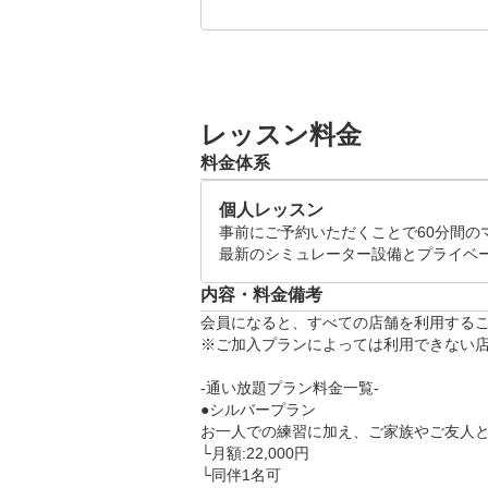
※期日までにお支払いが確認でき
プロコーチによるレッスンを体験し
超高性能シミュレーター×プライベ
原因""に向き合い、解決と成長す
レッスン料金
ゴルフの上達にお悩みの方は是非
料金体系
●体験レッスンスケジュール(各120分
個人レッスン
月~日 09:00～21:00

事前にご予約いただくことで60分間の
※ご希望の日時をリクエスト画面
最新のシミュレーター設備とプライベ
※本日から7日以降で第3希望まで
内容・料金備考
※受講候補日とコーチの日時調整
会員になると、すべての店舗を利用するこ
がございます。あらかじめご了承く
※ご加入プランによっては利用できない店
●当日の流れ

-通い放題プラン料金一覧-

・体験レッスン(60分)

●シルバープラン

　└　お客様のお悩みをヒアリン
お一人での練習に加え、ご家族やご友人と
└月額:22,000円

ます。

└同伴1名可

・施設案内、料金のご説明(60分)