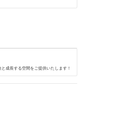
の""
決と成長する空間をご提供いたします！
可能性
いたし