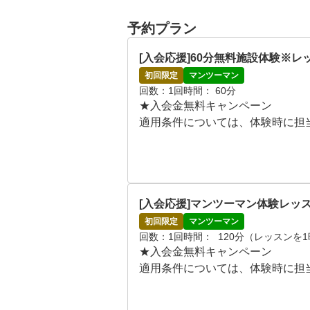
予約プラン
[入会応援]60分無料施設体験※
初回限定
マンツーマン
回数
1回
時間
 60分
★入会金無料キャンペーン

適用条件については、体験時に担
無料体験当日は、シミュレーター
ていただきます！

クラブのお貸出しも無料で行って
[入会応援]マンツーマン体験レッ
●施設体験スケジュール

初回限定
マンツーマン
回数
1回
時間
  120分（レッス
月~日 09:00～21:00

★入会金無料キャンペーン

※ご希望の日時をリクエスト画面
適用条件については、体験時に担
※当プランの予約には別途専用サ