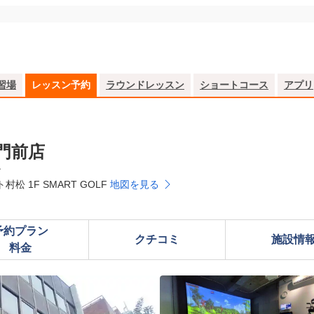
習場
レッスン予約
ラウンドレッスン
ショートコース
アプリ
師門前店
ン
松 1F SMART GOLF
地図を見る
予約プラン

クチコミ
施設情
料金