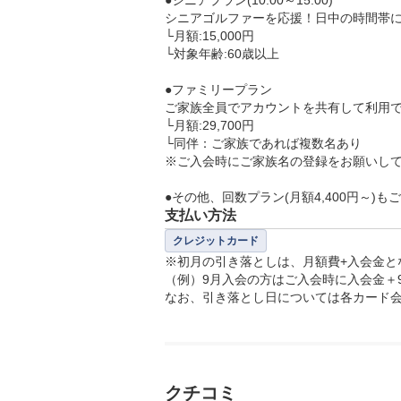
シニアゴルファーを応援！日中の時間帯に
└月額:15,000円

└対象年齢:60歳以上

●ファミリープラン

ご家族全員でアカウントを共有して利用で
└月額:29,700円

└同伴：ご家族であれば複数名あり

※ご入会時にご家族名の登録をお願いして
●その他、回数プラン(月額4,400円～)も
支払い方法
クレジットカード
※初月の引き落としは、月額費+入会金とな
（例）9月入会の方はご入会時に入会金＋
なお、引き落とし日については各カード
クチコミ