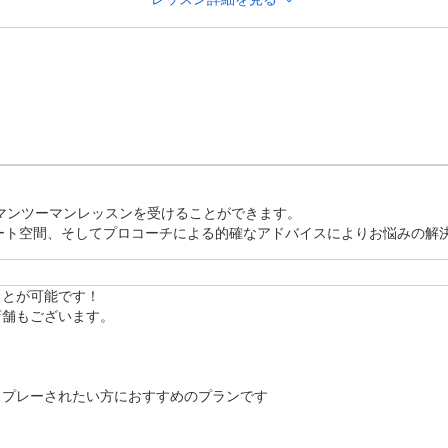
ない場合はキャンセルとなります。

ていただけます。

ート空間×プロによるマンツーマンレッスンで、お客様のお悩み
る空間を提供しております！

体験レッスンにお越しください！

)

マンツーマンレッスンを受けることができます。

よりご提示ください。追ってご連絡差し上げます。

ート空間、そしてプロコーチによる的確なアドバイスによりお悩みの解
ご入力ください。

を経てご予約が確定いたしますので、お返事までに数日かかる
とが可能です！

ださい。

舗もございます。

グし、シミュレーターを活用した、データに基づくレッスンを
プレーされたい方におすすめのプランです
