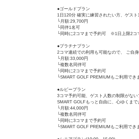
●ゴールドプラン

1日120分 確実に練習されたい方、ゲス
└月額:29,700円

└同伴1名可

└同時に2コマまで予約可　※1日上限2コマ
●プラチナプラン

2コマ連続での利用も可能なので、 ご自
└月額:33,000円

└複数名同伴可

└同時に2コマまで予約可

└SMART GOLF PREMIUMもご利用できま
●ルビープラン

3コマ予約可能、ゲスト人数の制限がないプ
SMART GOLFもっと自由に、心ゆくま
└月額:44,000円

└複数名同伴可

└同時に3コマまで予約可

└SMART GOLF PREMIUMもご利用できま
●シニアプラン(10:00～15:00)
