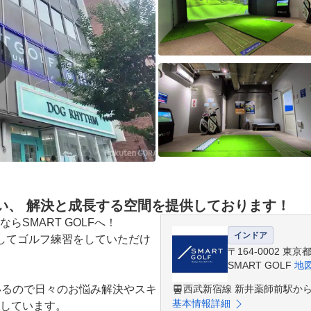
い、 解決と成長する空間を提供しております！
SMART GOLFへ！

インドア
してゴルフ練習をしていただけ
〒164-0002 東
SMART GOLF
地
いるので日々のお悩み解決やスキ
西武新宿線 新井薬師前駅から
基本情報詳細
しています。