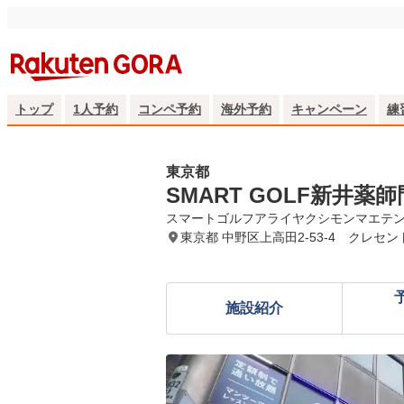
トップ
1人予約
コンペ予約
海外予約
キャンペーン
練
東京都
SMART GOLF新井薬
スマートゴルフアライヤクシモンマエテ
東京都 中野区上高田2-53-4 クレセント村
施設紹介