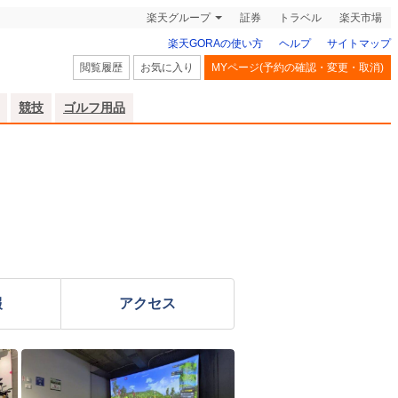
楽天グループ
証券
トラベル
楽天市場
楽天GORAの使い方
ヘルプ
サイトマップ
閲覧履歴
お気に入り
MYページ(予約の確認・変更・取消)
競技
ゴルフ用品
報
アクセス