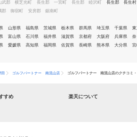
山武郡 横芝光町
長生郡 一宮町
長生郡 睦沢町
長生郡 長生村
隅郡 御宿町
安房郡 鋸南町
県
山形県
福島県
茨城県
栃木県
群馬県
埼玉県
千葉県
東
県
富山県
石川県
福井県
滋賀県
京都府
大阪府
兵庫県
奈
県
愛媛県
高知県
福岡県
佐賀県
長崎県
熊本県
大分県
宮
野田
ゴルフパートナー 南流山店
ゴルフパートナー 南流山店のクチコミ・
すすめ
楽天について