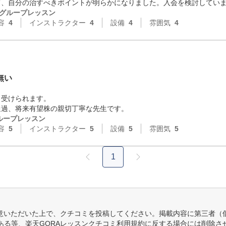
て、自分の治すべきポイントが明らかになりました。入会を検討してい
グループレッスン
容
4
インストラクター
4
設備
4
雰囲気
4
無い
受けられます。

通過、将来有望株の親切丁寧な先生です。
ループレッスン
容
5
インストラクター
5
設備
5
雰囲気
5
1
意いただいた上で、クチコミを投稿してください。掲載内容に第三者（
ある等、楽天GORAレッスンクチコミ利用規約に反する場合には削除さ