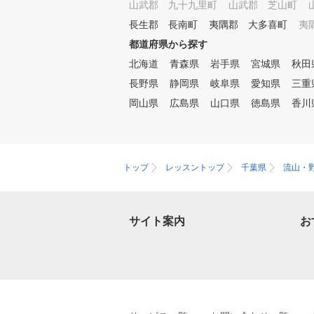
山武郡 九十九里町
山武郡 芝山町
も同時に行えるスタジオとなっ
ており、パーソナルトレーニン
長生郡 長南町
夷隅郡 大多喜町
夷
グやパーソナルストレッチとい
都道府県から探す
った普段プロゴルファーが受け
北海道
青森県
岩手県
宮城県
秋田
ている施術もご体験でき、心技
体すべてにアプローチするスタ
長野県
静岡県
岐阜県
愛知県
三重
ジオになっております。
岡山県
広島県
山口県
徳島県
香川
トップ
レッスントップ
千葉県
流山・
サイト案内
お