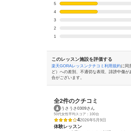
5
4
3
2
1
このレッスン施設を評価する
楽天GORAレッスンクチコミ利用規約
に同
ど）への差別、不適切な表現、誹謗中傷が
合がございます。
全2件のクチコミ
うさうさ0309さん
50代
女性
平均スコア：100台
4
2026年5月9日
体験レッスン