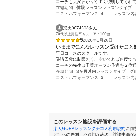
コーチも大変わかりやすく説明してくれ
在籍期間 :
体験レッスン
レッスンタイプ :
コストパフォーマンス
4
レッスン内
楽天0074508さん
70代以上
男性
平均スコア：100台
5
2026年1月26日
いままでこんなレッスン受けたこと
平日コースのスクールです。

受講回数に制限無く、空いてれば何度でも
コーチの先生は千葉オープン予選を２位
在籍期間 :
3ヶ月以内
レッスンタイプ :
グ
コストパフォーマンス
5
レッスン内
このレッスン施設を評価する
楽天GORAレッスンクチコミ利用規約
に同
ど）への差別、不適切な表現、誹謗中傷が