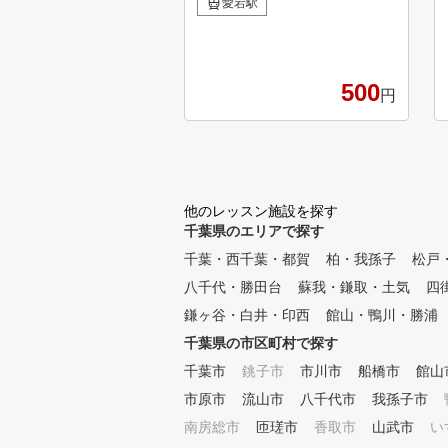
た近隣地域内でも圧倒的な低コ
愛宕駅
ストでご満足いただける施設に
なります。 スタッフは公益社
団法人プロゴルフ連盟所属のプ
ロゴルファーになっており、基
500
円
礎から応用までお客様のレベル
に応じたレッスンが実現可能に
なっております。 また、
全打席に高性能弾道測定器【ス
カイトラック】を完備しており
、シミュレーションゴルフから
他のレッスン施設を探す
パッティング練習まですべて使
千葉県のエリアで探す
い放題になっております。さら
千葉・西千葉・都賀
柏・我孫子
松戸
に、全打席に高性能カメラを完
備しご自身のスイングが瞬時に
八千代・勝田台
蘇我・鎌取・土気
四
録画させスイングチェックも行
鎌ヶ谷・白井・印西
館山・鴨川・勝浦
える事が可能となっております
。 そして、当店の最大の特
千葉県の市区町村で探す
徴が、ゴルフレッスン以外にス
千葉市
銚子市
市川市
船橋市
館山
トレッチや筋力アップまたヨガ
市原市
流山市
八千代市
我孫子市
やボディメンテナンス（整体や
リフレクソロジー）などといっ
南房総市
匝瑳市
香取市
山武市
い
た身体にアプローチをする指導