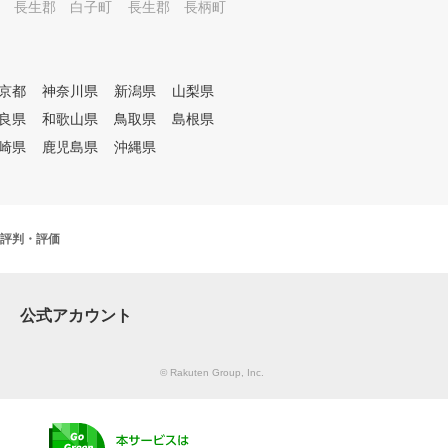
ですが、近年活躍して
長生郡 白子町
長生郡 長柄町
プロ選手はみんなアカ
学校のゴルフ部など、
経験を経てプロゴルフ
るケースが多くなって
京都
神奈川県
新潟県
山梨県
『挨拶・ルール・礼儀
良県
和歌山県
鳥取県
島根県
ライバルや憧れの存在
闘争心、やる気の向上
崎県
鹿児島県
沖縄県
生活による人間関係や
信頼関係を育む』。ヨ
ジュニアゴルフアカデ
、ゴルフを通じて協調
評判・評価
性を養うことを重要な
えて、様々なプログラ
。勿論、技術指導に関
長により個人差がある
公式アカウント
々にあったレベルで技
行っていきます。 当アカデミ
ーは、ジュニアゴルフ
© Rakuten Group, Inc.
の拡大に向けスタート
た。「スイミングスク
操教室にするか、それ
フスクールにするか？