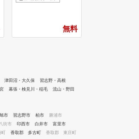
洗練された施設で60分のパーソ
ルとなります。2010
ナルレッスンや 独自システム
タートし、現在関東を中
のSMART GOLF LESSON MO
校以上のスクールがあ
VIEを活用しながら個人練習に
までに3,000名以上の
無料
も役立ち、効率的な成長を期待
っています。現在はジ
することができます。
ラス・親子クラス・ア
クラス・トップアスリ
ス・スナッグゴルフク
在し、卒業生には世界
ゴルフ選手権出場や地
指定選手、プロテスト
手も輩出しています。 YJGAの
会員は、ヨネックスゴ
津田沼・大久保
習志野・高根
がいつでも30％OFF
宮
幕張・検見川・稲毛
流山・野田
。お子さまが会員でし
護者様も同割引にて購
す。また、フィッティ
打など、ヨネックス施
旭市
習志野市
柏市
勝浦市
つでも可能。成績次第
ックスとクラブ契約を
八街市
印西市
白井市
富里市
もいて、心強いサポー
崎町
香取郡 多古町
香取郡 東庄町
られます。 ゴルフは個人競技