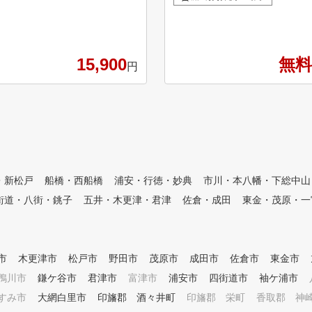
Fのレッスンプロ/及びアドバイ
ーバンパークライン「流山おお
ザーにお気軽にお声がけくださ
たかの森駅」から徒歩4分 ★ク
い。初心からシングルを目指す
ラブ、シューズすべてレンタル
方まで幅広いニーズにお答えで
無料！ ★上級者だけでなく、
きるレッスンプロ達がお客様の
15,900
無料
初心者の方も多数在籍！ ★女
円
上達をサポートさせていただき
性も気軽に通えます！ ★コー
ます。
スレッスンも毎月20回以上開催
中！ ★ステップゴルフ認定コ
ーチによるレッスン ★インド
アゴルフスクールNo1の店舗数
・新松戸
船橋・西船橋
浦安・行徳・妙典
市川・本八幡・下総中山
街道・八街・銚子
五井・木更津・君津
佐倉・成田
東金・茂原・一
市
木更津市
松戸市
野田市
茂原市
成田市
佐倉市
東金市
鴨川市
鎌ケ谷市
君津市
富津市
浦安市
四街道市
袖ケ浦市
すみ市
大網白里市
印旛郡 酒々井町
印旛郡 栄町
香取郡 神