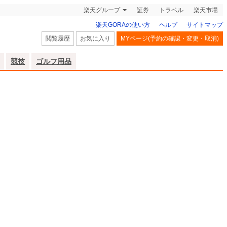
楽天グループ
証券
トラベル
楽天市場
楽天GORAの使い方
ヘルプ
サイトマップ
閲覧履歴
お気に入り
MYページ(予約の確認・変更・取消)
競技
ゴルフ用品