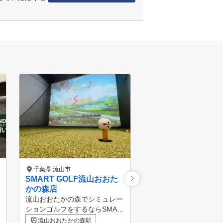
千葉県 流山市
千葉県 流山市
SMART GOLF流山おおた
ヨネックスジュニア
かの森店
アカデミー初石校
流山おおたかの森でシミュレー
YJGAの5つの魅力 YJGAは、ジ
ションゴルフをするならSMAR
ュニアのゴルフスクー
T GOLF。 完全個室2ルームの
はNO.1の規模のゴル
流山おおたかの森駅
初石駅