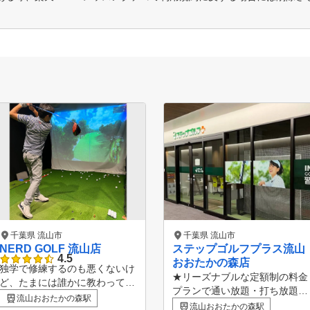
千葉県 流山市
千葉県 流山市
NERD GOLF 流山店
ステップゴルフプラス流山
4.5
おおたかの森店
独学で修練するのも悪くないけ
★リーズナブルな定額制の料金
ど、たまには誰かに教わってみ
プランで通い放題・打ち放題！
たい・・そんな時はNERD GOL
流山おおたかの森駅
★つくばエクスプレス/東武ア
流山おおたかの森駅