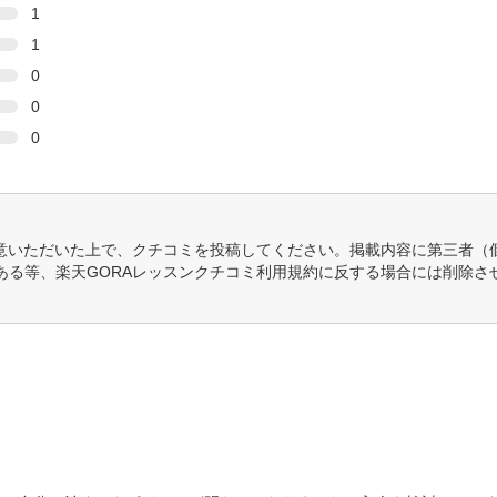
1
1
0
0
0
意いただいた上で、クチコミを投稿してください。掲載内容に第三者（
ある等、楽天GORAレッスンクチコミ利用規約に反する場合には削除さ