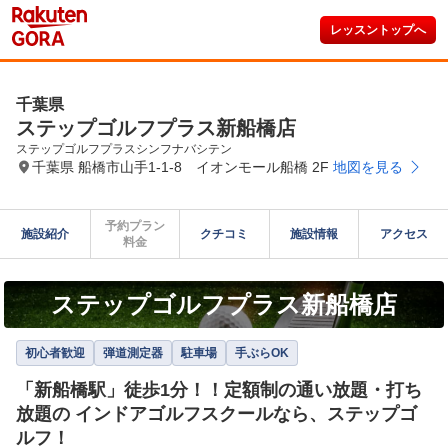
レッスントップへ
千葉県
ステップゴルフプラス新船橋店
ステップゴルフプラスシンフナバシテン
千葉県 船橋市山手1-1-8 イオンモール船橋 2F
地図を見る
予約プラン

施設紹介
クチコミ
施設情報
アクセス
料金
ステップゴルフプラス新船橋店
初心者歓迎
弾道測定器
駐車場
手ぶらOK
「新船橋駅」徒歩1分！！定額制の通い放題・打ち
放題の インドアゴルフスクールなら、ステップゴ
ルフ！