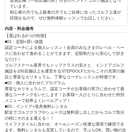
道測定機（一部店舗のみ）付きのインドアゴルフ施設となっ
「100切りマネジメント」など豊富なラウンドレッスン（
ています。

コースレッスン）を開催！インドアゴルフで練習して、実
初心者の方でも上級者の方でもご自身に合ったゴルフ上達が
際のコースで試してみてはいかがですか？

目指せるので、ぜひ無料体験レッスンでお試しください。
内容・料金備考
■05：店舗数100店舗以上、累計会員数6万人以上のステッ
【選ばれる6つの特徴】

プゴルフが運営

■01：定額×習い放題

10年以上インドアゴルフスクールを運営してきた「ステ
認定コーチによる個人レッスン！会員のみなさまのレベル・ペー
ップゴルフ」だからこそ、どんな方でも自分のペースで上
スに合わせて進めることができます。定額制だから安心して好き
なだけ！

ゴルフスクール業界でもトップクラスの安さと、インドアゴルフ
施設を100店舗以上を運営するSTEPGOLFだからこその充実の施
設と豊富なカリキュラム、丁寧なコーチレッスンが特徴です。

■02：個人に合わせたプログラム

豊富なカリキュラムで、認定コーチがお客様の実力に合わせて最
適なコーチングをいたします！お客様一人ひとりに合わせた特別
メニューで効率よくレベルアップ！

■03：インドア×道具無料レンタル

駅近でゴルフクラブやシューズは無料貸し出しだからゴルフ気分
の時にそのまま通える！！

ライフスタイルに合わせ、オールシーズン快適な環境で練習でき
ます。無料レンタルも充実しているので、手ぶらOK。買い物の合