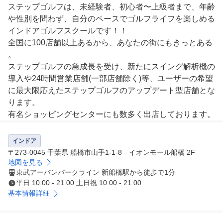
ステップゴルフは、未経験者、初心者〜上級者まで、年齢
や性別を問わず、自分のペースでゴルフライフを楽しめる
インドアゴルフスクールです！！

全国に100店舗以上あるから、あなたの街にもきっとある
。

ステップゴルフの急成長を受け、新たにスイング解析機の
導入や24時間営業店舗(一部店舗除く)等、ユーザーの希望
に最大限応えたステップゴルフのアップデート型店舗とな
ります。

有名ショッピングセンターにも数多く出店しております。

【stepゴルフが選ばれる理由】

インドア
■01：安心の定額制で通い放題・打ち放題

〒273-0045 千葉県 船橋市山手1-1-8 イオンモール船橋 2F
個人練習とコーチレッスンを組み合わせて、自分のペース
地図を見る
東武アーバンパークライン 新船橋駅から徒歩で1分
で上達を目指しましょう！

平日 10:00 - 21:00 土日祝 10:00 - 21:00
通えば通うほど、コスパの良さを実感していただけます！

基本情報詳細
■02：女性も初心者も気軽に通える！

会員の約4割が女性、およそ半数は未経験からのスタート