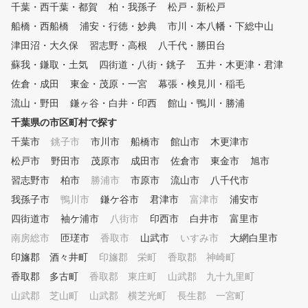
ます！ ゴルフ始めたての時こ
千葉・西千葉・都賀
適のスイング理論をご提案する
柏・我孫子
松戸・新松戸
そ、ゴルフスクールで正し
ことで上達をサポートします。
船橋・西船橋
浦安・行徳・妙典
市川・本八幡・下総中山
ォームやマナーを学び、効
■POINT３ クラブフィッティ
く楽しく上達していきまし
津田沼・大久保
習志野・高根
八千代・勝田台
ング 現在のクラブが合ってい
！ もちろん経験者の方も、100
るか、レッスンプロがチェック
蘇我・鎌取・土気
四街道・八街・銚子
五井・木更津・君津
切りや苦手な部分のサポー
いたします。また、次のステッ
佐倉・成田
東金・茂原・一宮
幕張・検見川・稲毛
行い ゴルフ仲間を わっ！
プに向けて使うべきクラブも合
かせる成果を出せるようお
流山・野田
わせてご提案いたします。 ■P
鎌ヶ谷・白井・印西
館山・鴨川・勝浦
いさせていただきます！ イン
OINT４ 筋力・柔軟性 ゴルフ
千葉県の市区町村で探す
ドアゴルフで天候を気にせ
に必要な筋力は他のスポーツと
いつでも練習でき 最新の
千葉市
銚子市
市川市
船橋市
館山市
木更津市
異なって限られています。ご自
ュレーションマシンで、実
宅でも簡単にできるトレーニン
松戸市
野田市
茂原市
成田市
佐倉市
東金市
旭市
コースをまわるのに近い感
グメニューも合わせて提案しま
習志野市
柏市
勝浦市
市原市
流山市
練習できるから、コースデ
八千代市
す。 ■POINT５ コースマネジ
ー対策も万全です。 周り
我孫子市
メント ほとんどのゴルファー
鴨川市
鎌ケ谷市
君津市
富津市
浦安市
にせず自分のゴルフに集中
がこの部分でスコアをロスして
四街道市
袖ケ浦市
八街市
印西市
白井市
富里市
る環境で上達できます。 パー
います。スコアアップに重要な
ソナルレッスンで、フォー
南房総市
匝瑳市
香取市
山武市
いすみ市
大網白里市
コースマネジメントやメンタル
しっかりチェックしながら
トレーニング含めてレッスンい
印旛郡 酒々井町
印旛郡 栄町
香取郡 神崎町
させて頂きます。 課題や
たします。
香取郡 多古町
香取郡 東庄町
山武郡 九十九里町
み解決に向けて、無理なく
三脚で歩めるような指導を
山武郡 芝山町
山武郡 横芝光町
長生郡 一宮町
けています。 道具やウェアの