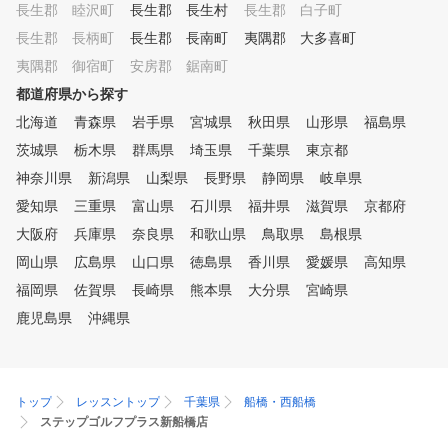
長生郡 睦沢町
長生郡 長生村
長生郡 白子町
無料貸し出しも行っていま
で、休日だけでなくお仕事
長生郡 長柄町
長生郡 長南町
夷隅郡 大多喜町
にも安心して通うことがで
夷隅郡 御宿町
安房郡 鋸南町
す。 コースデビューしなくて
都道府県から探す
も、チキンゴルフをあなた
のゴルフラウンジにして頂
北海道
青森県
岩手県
宮城県
秋田県
山形県
福島県
と嬉しいです！
茨城県
栃木県
群馬県
埼玉県
千葉県
東京都
神奈川県
新潟県
山梨県
長野県
静岡県
岐阜県
愛知県
三重県
富山県
石川県
福井県
滋賀県
京都府
大阪府
兵庫県
奈良県
和歌山県
鳥取県
島根県
岡山県
広島県
山口県
徳島県
香川県
愛媛県
高知県
福岡県
佐賀県
長崎県
熊本県
大分県
宮崎県
鹿児島県
沖縄県
トップ
レッスントップ
千葉県
船橋・西船橋
ステップゴルフプラス新船橋店