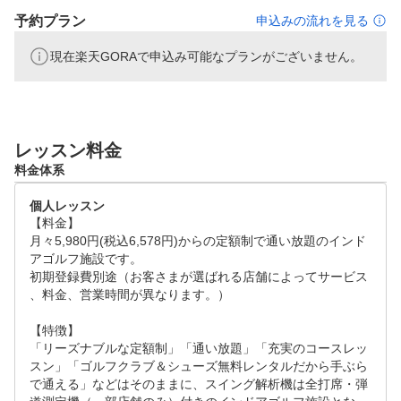
です。

予約プラン
申込みの流れを見る
クラブやシューズの無料レンタルや3ヶ月でコースデビュ
現在楽天GORAで申込み可能なプランがございません。
ーを可能とする「初心者専用カリキュラム」もご用意して
います。

気軽に気楽に通えるからこそ続けられるインドアゴルフス
クールです。

レッスン料金
■03：ステップゴルフ認定コーチがレッスン

料金体系
ステップゴルフの厳しい研修を経て、試験に合格した「認
個人レッスン
定コーチ」のみ店舗でレッスンすることができます。

【料金】

一人ひとりに合わせたオーダーメイドの個人カルテをもと
月々5,980円(税込6,578円)からの定額制で通い放題のインド
に、熟練のコーチによって上達へと導きます。

アゴルフ施設です。

初期登録費別途（お客さまが選ばれる店舗によってサービス
、料金、営業時間が異なります。）

■04：月20回以上、9種類以上！オリジナルのラウンドレ
ッスンが充実

【特徴】

ラウンド未経験者用の「ファーストレッスン」、バンカー
「リーズナブルな定額制」「通い放題」「充実のコースレッ
やアプローチなど苦手なシチュエーションを徹底的に練習
スン」「ゴルフクラブ＆シューズ無料レンタルだから手ぶら
できる「スコアメイクプラス」、スコア100切りを目指す
で通える」などはそのままに、スイング解析機は全打席・弾