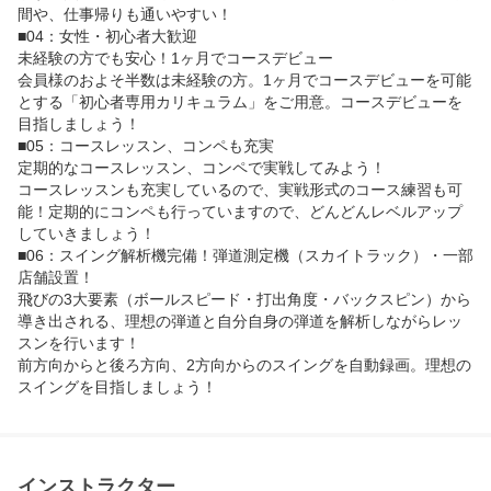
間や、仕事帰りも通いやすい！

■04：女性・初心者大歓迎

未経験の方でも安心！1ヶ月でコースデビュー

会員様のおよそ半数は未経験の方。1ヶ月でコースデビューを可能
とする「初心者専用カリキュラム」をご用意。コースデビューを
目指しましょう！

■05：コースレッスン、コンペも充実

定期的なコースレッスン、コンペで実戦してみよう！

コースレッスンも充実しているので、実戦形式のコース練習も可
能！定期的にコンペも行っていますので、どんどんレベルアップ
していきましょう！

■06：スイング解析機完備！弾道測定機（スカイトラック）・一部
店舗設置！

飛びの3大要素（ボールスピード・打出角度・バックスピン）から
導き出される、理想の弾道と自分自身の弾道を解析しながらレッ
スンを行います！

前方向からと後ろ方向、2方向からのスイングを自動録画。理想の
スイングを目指しましょう！
インストラクター