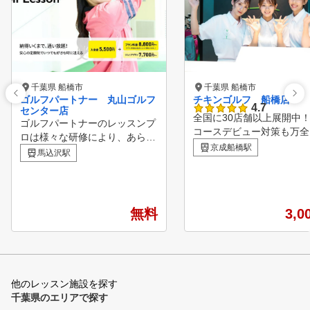
千葉県 船橋市
千葉県 船橋市
ゴルフパートナー 丸山ゴルフ
チキンゴルフ 船橋店
4.7
センター店
全国に30店舗以上展開中！
ゴルフパートナーのレッスンプ
コースデビュー対策も万全
ロは様々な研修により、あらゆ
新のシミュレーションマシ
京成船橋駅
る方面から生徒様の上達をサポ
馬込沢駅
チキンゴルフにお通い頂い
ートしています！ ビギナーか
る会員様の約半数は、クラ
らベテランまで、全てのゴルフ
握ったことのない！といっ
ァーを支える独自のメソッド ■
心者の状態でご来店くださ
POINT１ 診断・カルテ作成
無料
3,0
おります。 お客様の目標
弾道測定器・シミュレーターを
悩みに合わせてクラブの握
用いて、現状把握を行う事で、
から正しいフォーム、コー
あなたに必要な練習方法を導き
ビューに必要なラウンドマ
出します。 ■POINT２ スイン
まで ご希望の内容でレッ
グレッスン 弊社のレッスンプ
他のレッスン施設を探す
を行い、楽しくゴルフを続
ロは最新のスイング理論を元に
千葉県のエリアで探す
れるサポートをさせていた
、お客様のスイングに合った最