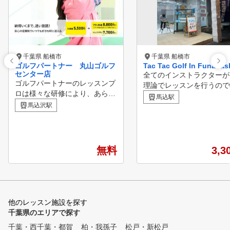
千葉県 船橋市
千葉県 船橋市
ゴルフパートナー 丸山ゴルフ
Tac Tac Golf In Funabas
センター店
全てのインストラクターが
ゴルフパートナーのレッスンプ
理論でレッスンを行うので
ロは様々な研修により、あらゆ
れすることがなく、毎回カ
馬込駅
る方面から生徒様の上達をサポ
馬込沢駅
を作成し、個人個人の目標
ートしています！ ビギナーか
への継続レッスンが可能で
らベテランまで、全てのゴルフ
スイング動画でスイングを
ァーを支える独自のメソッド ■
返りながら、初心者から上
POINT１ 診断・カルテ作成
までわかりやすい練習ドリ
無料
3,3
弾道測定器・シミュレーターを
取り入れ、より早い上達の
用いて、現状把握を行う事で、
効果的な方法でゴルフを楽
あなたに必要な練習方法を導き
でいただきます。 正直
出します。 ■POINT２ スイン
持ちで本気で楽しくレッス
グレッスン 弊社のレッスンプ
たします！
他のレッスン施設を探す
ロは最新のスイング理論を元に
千葉県のエリアで探す
、お客様のスイングに合った最
千葉・西千葉・都賀
適のスイング理論をご提案する
柏・我孫子
松戸・新松戸