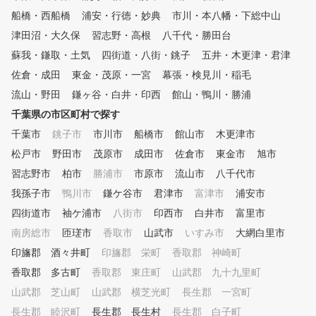
ことで上達をサポートします。
船橋・西船橋
浦安・行徳・妙典
市川・本八幡・下総中山
■POINT３ クラブフィッティ
津田沼・大久保
習志野・高根
八千代・勝田台
ング 現在のクラブが合ってい
るか、レッスンプロがチェック
蘇我・鎌取・土気
四街道・八街・銚子
五井・木更津・君津
いたします。また、次のステッ
佐倉・成田
東金・茂原・一宮
幕張・検見川・稲毛
プに向けて使うべきクラブも合
流山・野田
わせてご提案いたします。 ■P
鎌ヶ谷・白井・印西
館山・鴨川・勝浦
OINT４ 筋力・柔軟性 ゴルフ
千葉県の市区町村で探す
に必要な筋力は他のスポーツと
千葉市
銚子市
市川市
船橋市
館山市
木更津市
異なって限られています。ご自
宅でも簡単にできるトレーニン
松戸市
野田市
茂原市
成田市
佐倉市
東金市
旭市
グメニューも合わせて提案しま
習志野市
柏市
勝浦市
市原市
流山市
八千代市
す。 ■POINT５ コースマネジ
我孫子市
メント ほとんどのゴルファー
鴨川市
鎌ケ谷市
君津市
富津市
浦安市
がこの部分でスコアをロスして
四街道市
袖ケ浦市
八街市
印西市
白井市
富里市
います。スコアアップに重要な
南房総市
匝瑳市
香取市
山武市
いすみ市
大網白里市
コースマネジメントやメンタル
トレーニング含めてレッスンい
印旛郡 酒々井町
印旛郡 栄町
香取郡 神崎町
たします。
香取郡 多古町
香取郡 東庄町
山武郡 九十九里町
山武郡 芝山町
山武郡 横芝光町
長生郡 一宮町
長生郡 睦沢町
長生郡 長生村
長生郡 白子町